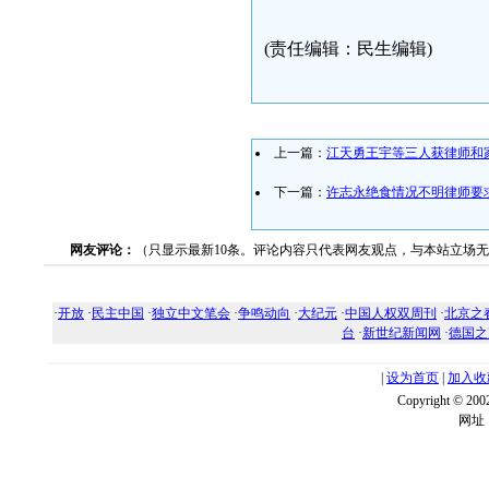
(责任编辑：民生编辑)
上一篇：
江天勇王宇等三人获律师和
下一篇：
许志永绝食情况不明律师要
网友评论：
（只显示最新10条。评论内容只代表网友观点，与本站立场
·
开放
·
民主中国
·
独立中文笔会
·
争鸣动向
·
大纪元
·
中国人权双周刊
·
北京之
台
·
新世纪新闻网
·
德国之
|
设为首页
|
加入收
Copyright ©
网址：w