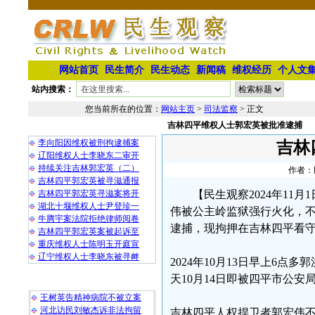
网站首页
民生简介
民生动态
新闻稿
维权经历
个人文
站内搜索：
您当前所在的位置：
网站主页
>
司法监察
> 正文
吉林四平维权人士郭宏英被批准逮捕
相 关 文 章
李向阳因维权被刑拘逮捕案
吉林
辽阳维权人士李晓东二审开
持续关注吉林郭宏英（二）
作者：民
吉林四平郭宏英被寻滋通报
吉林四平郭宏英寻滋案将开
【民生观察2024年1
湖北十堰维权人士尹登珍一
伟被公主岭监狱强行火化，
牛腾宇案法院拒绝律师阅卷
逮捕，现拘押在吉林四平看
吉林四平郭宏英案被起诉至
重庆维权人士陈明玉开庭宣
辽宁维权人士李晓东被寻衅
2024年10月13日早上6
天10月14日即被四平市公
最 新 热 门
王树英告精神病院不被立案
河北访民刘敏杰诉非法拘留
吉林四平人权捍卫者郭宏伟