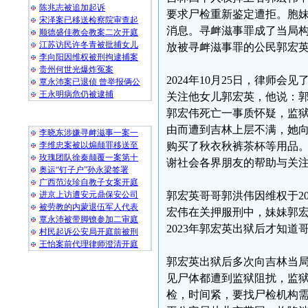
陈兆志被追加起诉
要求尸检重新鉴定遭拒。胞
宋泽案已移送检察院审查起
消息。寻衅滋事罪成了当局
顺德盛佳教会教案二次开庭
江苏访民许冬青被批捕女儿
放被寻衅滋事罪的公民郭宏
李向阳因维权被刑拘逮捕案
贵州何世光爆炸冤案
2024年10月25日，律师
覃永沛案已退侦 曾举报俩公
王永明病危仍被逮捕
关注他女儿郭宏英，他说：
郭宏伟死亡一事质怀疑，监
随 机 推 荐
由而遭到吉林上层不满，她
李晓东涉嫌寻衅滋事一案一
李维忠案被以煽颠罪移送至
购买了秋衣秋裤茶杯等用品。
玫瑰团队徐秦颠覆一案第十
谢社会各界朋友的帮助与关
奥运“钉子户”孙永梁签署
广西范汝珍自教子女案开庭
进京上访遭安元鼎保安公司
郭宏英哥哥郭洪伟因维权于20
被劳教的内蒙退伍军人代表
宏伟在关押服刑中，妹妹郭宏
覃永沛被带脚镣参加二审庭
2023年郭宏英出狱后才知道
村民起诉公安局开庭前被刑
王怡案前代理律师澄清开庭
郭宏英出狱后多次向吉林当
见尸体都遭到监狱阻扰，监狱
检，时间紧，要找尸检机构