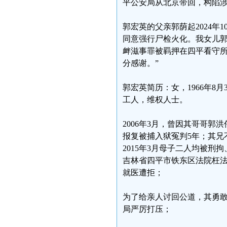
平公安局从北京带回，构陷
郭宏英的父亲郭荫起2024年
同意强行尸检火化。我女儿
衅滋事罪被羁押在四平看守
分感谢。”
郭宏英简历：女，1966年
工人，维权人士。
2006年3月，曾因其哥哥
报复被捕入狱冤判5年；其兄
2015年3月母子二人均被刑
吉林省四平市铁东区法院枉法
就医遭拒；
为了给亲人讨回公道，其勇
局严厉打压；