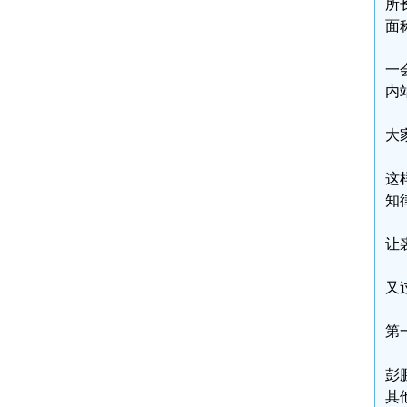
所
面
一
内
大
这
知
让
又
第
彭
其