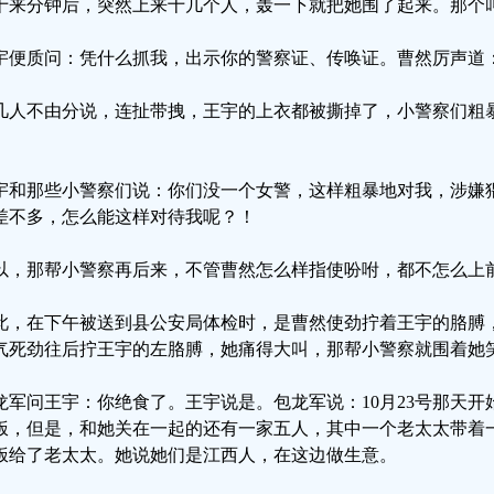
十来分钟后，突然上来十几个人，轰一下就把她围了起来。那个
宇便质问：凭什么抓我，出示你的警察证、传唤证。曹然厉声道
几人不由分说，连扯带拽，王宇的上衣都被撕掉了，小警察们粗
。
宇和那些小警察们说：你们没一个女警，这样粗暴地对我，涉嫌
差不多，怎么能这样对待我呢？！
以，那帮小警察再后来，不管曹然怎么样指使吩咐，都不怎么上
此，在下午被送到县公安局体检时，是曹然使劲拧着王宇的胳膊
气死劲往后拧王宇的左胳膊，她痛得大叫，那帮小警察就围着她
龙军问王宇：你绝食了。王宇说是。包龙军说：10月23号那天
饭，但是，和她关在一起的还有一家五人，其中一个老太太带着
饭给了老太太。她说她们是江西人，在这边做生意。