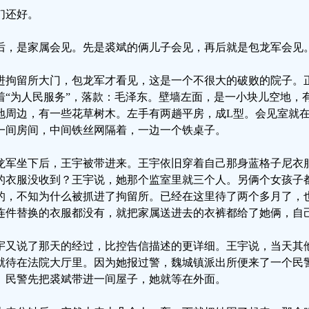
们还好。
后，是家属会见。先是裘斌的俩儿子会见，再后就是包龙军会见
进拘留所大门，包龙军才看见，这是一个不很大的破败的院子。
着“为人民服务”，落款：毛泽东。壁墙左面，是一小块儿空地，
地周边，有一些花草树木。左手有两趟平房，成L型。会见室就
一间房间，中间铁丝网隔着，一边一个铁桌子。
龙军坐下后，王宇被带进来。王宇依旧穿着自己那身蓝格子尼衣
的衣服没收到？王宇说，她那个监室里就三个人。另俩个女孩子
的，不知为什么被抓进了拘留所。已经在这里待了两个多月了，
连件替换的衣服都没有，就把家属送进去的衣裤都给了她俩，自
宇又说了那天的经过，比控告信描述的更详细。王宇说，当天其
就待在法院大厅里。因为她报过警，魏城镇派出所便来了一个民
。民警先把裘斌带进一间屋子，她就等在外面。