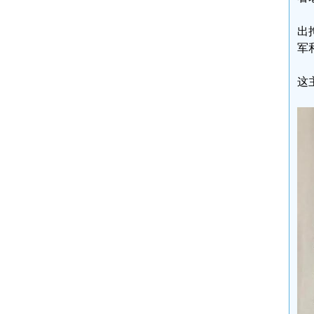
出
军
这