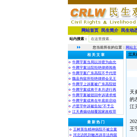
网站首页
民生简介
民生动
站内搜索：
您当前所在的位置：
网站主
江天
相 关 文 章
牛腾宇案当局以涉密为由允
牛腾宇案法院拒绝律师阅卷
牛腾宇案广东高院不予代理
魏县拘留所拒绝律师会见王
牛腾宇上诉案被广东高院驳
牛腾宇案或将于本月进行再
天
牛腾宇案被驳回申诉请求维
的
牛腾宇案或将在年底前启动
卢昱宇申诉被告知“不予立
江
江天勇煽动颠覆国家政权罪
2
最 新 热 门
王
王树英告精神病院不被立案
河北访民刘敏杰诉非法拘留