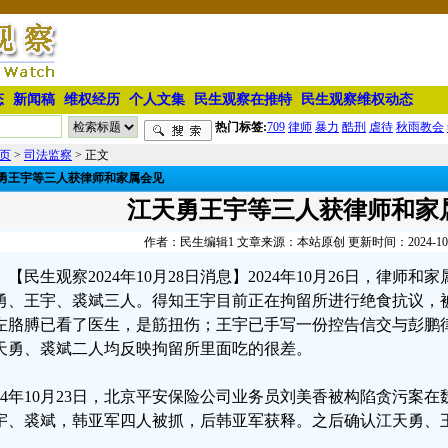
态
新闻稿
维权经历
个人文集
民生观察在推特
民生观察维权动态
热门标签:
709
律师
暴力
酷刑
虐待
秋雨教会
页
>
司法监察
> 正文
勇王宇等三人获律师和家属会见
江天勇王宇等三人获律师和家
作者：民生编辑1 文章来源：本站原创 更新时间：2024-10-28
【民生观察2024年10月28日消息】2024年10月26日，律师
勇、王宇、裘斌三人。得知王宇目前正在拘留所进行绝食抗议，
左胳膊已看了医生，是筋扭伤；王宇已手写一份控告信交与彭鹏
天勇、裘斌二人均反映拘留所里面吃的很差。
024年10月23日，北京平安保险公司业务员刘美香被构陷贪污案
宇、裘斌，韩亚军四人被抓，后韩亚军获释。之后确认江天勇、