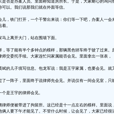
长是否是办案人员。里面称知道房所长。于是，大家耐心的询问
称可以。我们说那我们就在外面等信。
会儿，铁门打开，一个干警出来说：你们等一下吧，办案人一会
站着。
家马上离开大门，站在围墙下面。
样，等了能有半个多钟点的模样，那辆黑色轿车终于驶了过来。
律师交委托手续。大家连忙问家属能否会见。里面拿出一张表，
裘斌的儿子填写信息。包龙军说：我是王宇家属，也要会见。就
过了一阵子，里面终于说律师先会见。并说仅有一间会见室，只
一个是王宇的律师会见。
鹏律师便被带进了拘留所。这已经是十一点左右的模样。里面说
他俩人要下午才能见了。不管什么时候，让会见了，大家已经很