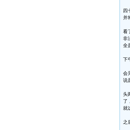
四
并
看
非
全
下
会
说
头
了
就
之