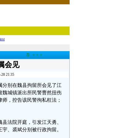
test
荐
★★★
属会见
 21:35
和家属分别在魏县拘留所会见了江
被魏城镇派出所民警曹然扭伤
律师，控告该民警徇私枉法；
在魏县法院开庭，引发江天勇、
王宇、裘斌分别被行政拘留。