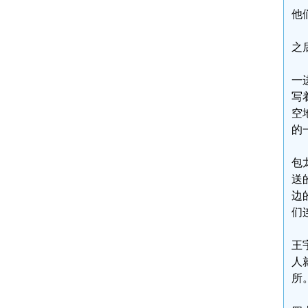
他
之
一
写
空
的
包
送
边
们
王
人
所