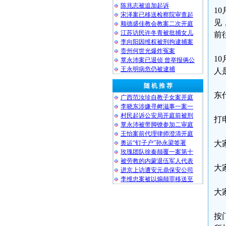
陈兆志被追加起诉
1
宋泽案已移送检察院审查起
见
顺德盛佳教会教案二次开庭
江苏访民许冬青被批捕女儿
前
李向阳因维权被刑拘逮捕案
贵州何世光爆炸冤案
1
覃永沛案已退侦 曾举报俩公
王永明病危仍被逮捕
人
随 机 推 荐
东
广西范汝珍自教子女案开庭
李晓东涉嫌寻衅滋事一案一
村民起诉公安局开庭前被刑
打
覃永沛被带脚镣参加二审庭
王怡案前代理律师澄清开庭
奥运“钉子户”孙永梁签署
大
玫瑰团队徐秦颠覆一案第十
被劳教的内蒙退伍军人代表
大
进京上访遭安元鼎保安公司
李维忠案被以煽颠罪移送至
大
按