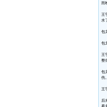
而
王
水
包
包
王
整
包
伤
王
后
看