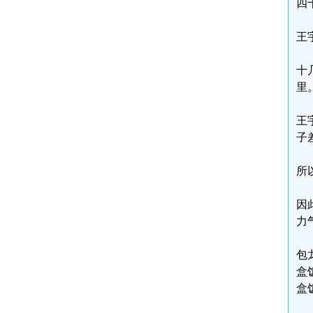
四
王
十
里
王
子
所
因
力
包
盒
盒