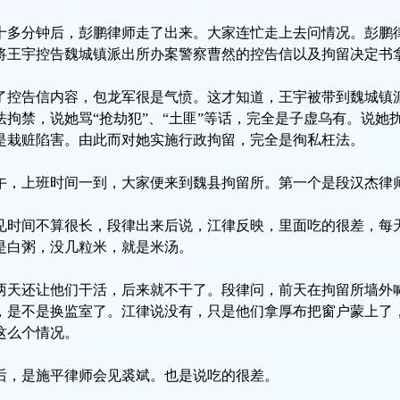
十多分钟后，彭鹏律师走了出来。大家连忙走上去问情况。彭鹏
将王宇控告魏城镇派出所办案警察曹然的控告信以及拘留决定书
了控告信内容，包龙军很是气愤。这才知道，王宇被带到魏城镇
法拘禁，说她骂“抢劫犯”、“土匪”等话，完全是子虚乌有。说她
是栽赃陷害。由此而对她实施行政拘留，完全是徇私枉法。
午，上班时间一到，大家便来到魏县拘留所。第一个是段汉杰律
见时间不算很长，段律出来后说，江律反映，里面吃的很差，每
是白粥，没几粒米，就是米汤。
两天还让他们干活，后来就不干了。段律问，前天在拘留所墙外
，是不是换监室了。江律说没有，只是他们拿厚布把窗户蒙上了
这么个情况。
后，是施平律师会见裘斌。也是说吃的很差。