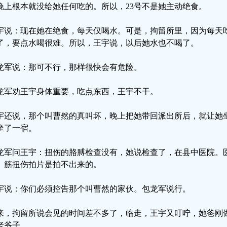
晚上根本就没给她任何吃的。所以，23号不是她主动绝食。
宇说：现在她在绝食，每天仅喝水。可是，拘留所里，因为每天
了，要点水喝很难。所以，王宇说，以后她水也不喝了。
龙军说：那可不行，那样很快会有危险。
龙军劝王宇身体重要，吃点东西，王宇不干。
宇还说，那个叫曹然的真叫坏，晚上把她带回派出所后，就让她
坐了一宿。
龙军问王宇：扭伤的胳膊检查没有，她说检查了，在县中医院。
。筋扭伤拍片是拍不出来的。
宇说：你们必须控告那个叫曹然的家伙。包龙军说行。
来，拘留所说会见的时间差不多了，临走，王宇又叮咛，她爸刚
老爷子。