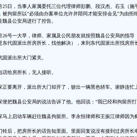
0月25日，当事人家属委托三位代理律师彭鹏、段汉杰、石玉（
，被拘留所以“必须由办案单位允许并陪同才能安排会见”为由拒
往魏县公安局进行了控告。
0月26号一大早，律师、家属及公民朋友就按照魏县公安局的指
是东代固派出所房所长，找他解决），来到东代固派出所找房所
代固派出所大门紧关。
电话给房所长，无人接听。
家正要离开，派出所大门却开了，驶出一辆黑色轿车。谢静连忙
家便把魏县公安局的说法告诉了他。他回说：“我已经和拘留所打
家马上启动车辆赶往魏县拘留所。李永恒律师和王振江律师因为
门铃后，把房所长的话告知里面。里面回复说没有接到过房所长