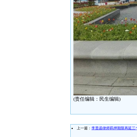
(责任编辑：民生编辑)
上一篇：
李昱函律师羁押期限再延三