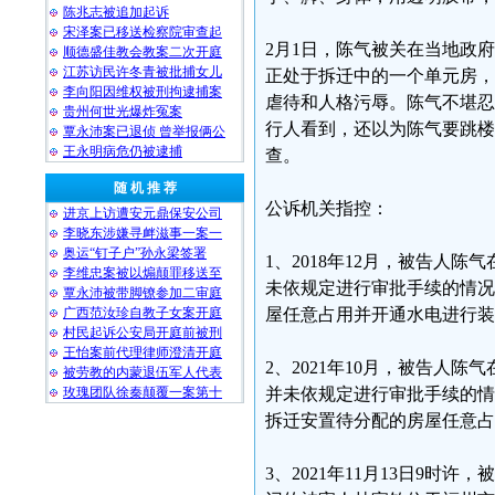
陈兆志被追加起诉
宋泽案已移送检察院审查起
2月1日，陈气被关在当地政府
顺德盛佳教会教案二次开庭
江苏访民许冬青被批捕女儿
正处于拆迁中的一个单元房，
李向阳因维权被刑拘逮捕案
虐待和人格污辱。陈气不堪忍
贵州何世光爆炸冤案
行人看到，还以为陈气要跳楼
覃永沛案已退侦 曾举报俩公
王永明病危仍被逮捕
查。
随 机 推 荐
公诉机关指控：
进京上访遭安元鼎保安公司
李晓东涉嫌寻衅滋事一案一
奥运“钉子户”孙永梁签署
1、2018年12月，被告人
李维忠案被以煽颠罪移送至
未依规定进行审批手续的情况
覃永沛被带脚镣参加二审庭
广西范汝珍自教子女案开庭
屋任意占用并开通水电进行装
村民起诉公安局开庭前被刑
王怡案前代理律师澄清开庭
2、2021年10月，被告人
被劳教的内蒙退伍军人代表
玫瑰团队徐秦颠覆一案第十
并未依规定进行审批手续的情况
拆迁安置待分配的房屋任意占
3、2021年11月13日9