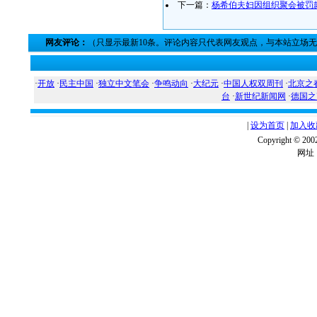
下一篇：
杨希伯夫妇因组织聚会被罚
网友评论：
（只显示最新10条。评论内容只代表网友观点，与本站立场
·
开放
·
民主中国
·
独立中文笔会
·
争鸣动向
·
大纪元
·
中国人权双周刊
·
北京之
台
·
新世纪新闻网
·
德国之
|
设为首页
|
加入收
Copyright ©
网址：w