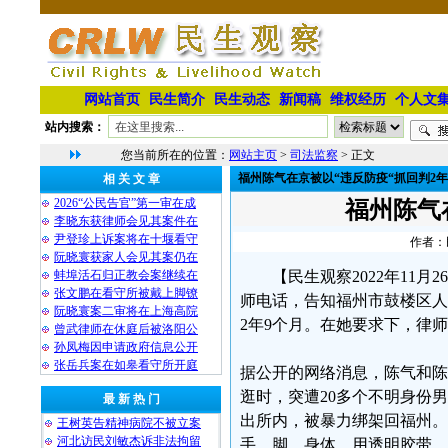
网站首页
民生简介
民生动态
新闻稿
维权经历
个人文
站内搜索：
您当前所在的位置：
网站主页
>
司法监察
> 正文
福州陈气在京被以“违反防疫“抓回判2年
相 关 文 章
2026“公民告官”第一审在成
福州陈气
李晓东获律师会见其案件在
尹登珍上诉案将在十堰看守
作者：民
阮晓寰获家人会见其案仍在
蚌埠活石归正教会案继续在
【民生观察2022年11月
张文鹏在看守所被戴上脚镣
师电话，告知福州市鼓楼区人
阮晓寰案二审将在上海高院
2年9个月。在她要求下，律
曾武律师在休庭后被洛阳公
孙凤梅因申请政府信息公开
张岳兵案在如皋看守所开庭
据公开的网络消息，陈气和陈芳
逛时，突遭20多个不明身份
最 新 热 门
出所内，被暴力绑架回福州。
王树英告精神病院不被立案
河北访民刘敏杰诉非法拘留
手、脚、身体，用透明胶带，