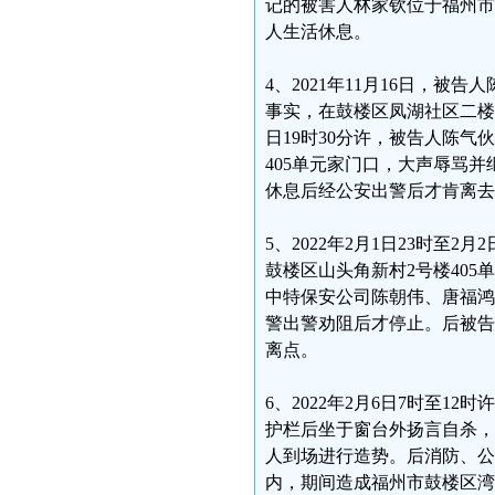
记的被害人林家钦位于福州市
人生活休息。
4、2021年11月16日，
事实，在鼓楼区凤湖社区二楼会
日19时30分许，被告人陈
405单元家门口，大声辱骂
休息后经公安出警后才肯离去
5、2022年2月1日23时
鼓楼区山头角新村2号楼40
中特保安公司陈朝伟、唐福鸿
警出警劝阻后才停止。后被告
离点。
6、2022年2月6日7时至1
护栏后坐于窗台外扬言自杀，
人到场进行造势。后消防、公
内，期间造成福州市鼓楼区湾