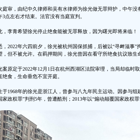
次庭审，由纪中久律师和吴有水律师为徐光做无罪辩护，中午没
午3点左右才结束。法官没有当庭宣判。
此，李青希望徐光停止绝食能被无罪释放，因为曙光即将来临！
悉，2022年六四前夕，徐光被杭州国保抓捕，后被以“寻衅滋事
望，但不被允许。在羁押期间，徐光曾因在看守所绝食抗议致生
光案原定于2022年12月1日在杭州西湖区法院审理，当局却临
直绝食，生命垂危不宜开庭。
生于1968年的徐光是浙江人，曾参与八九年民主运动。因参与组建
国家政权罪”判刑5年，曾遭酷刑；2013年以“煽动颠覆国家政权