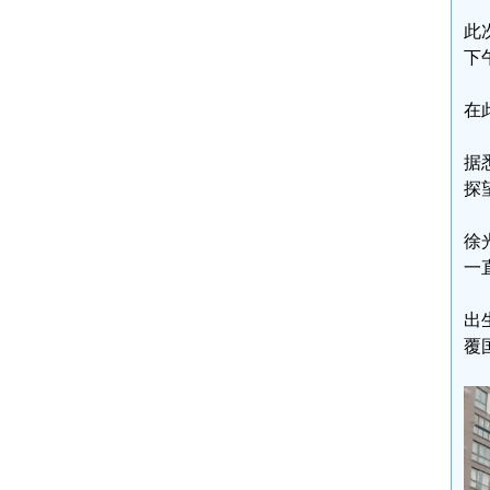
此
下
在
据
探
徐
一
出
覆