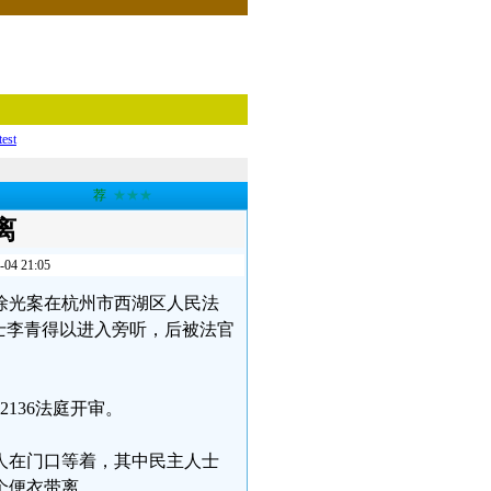
test
荐
★★★
离
 21:05
党人徐光案在杭州市西湖区人民法
士李青得以进入旁听，后被法官
2136法庭开审。
人在门口等着，其中民主人士
个便衣带离。