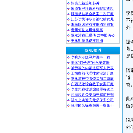
陈兆志被追加起诉
宋泽案已移送检察院审查起
李
顺德盛佳教会教案二次开庭
江苏访民许冬青被批捕女儿
不
李向阳因维权被刑拘逮捕案
外
贵州何世光爆炸冤案
覃永沛案已退侦 曾举报俩公
王永明病危仍被逮捕
据
幕
随 机 推 荐
是
李晓东涉嫌寻衅滋事一案一
奥运“钉子户”孙永梁签署
被劳教的内蒙退伍军人代表
随
王怡案前代理律师澄清开庭
道
覃永沛被带脚镣参加二审庭
广西范汝珍自教子女案开庭
答
李维忠案被以煽颠罪移送至
村民起诉公安局开庭前被刑
此
进京上访遭安元鼎保安公司
玫瑰团队徐秦颠覆一案第十
留
说
外