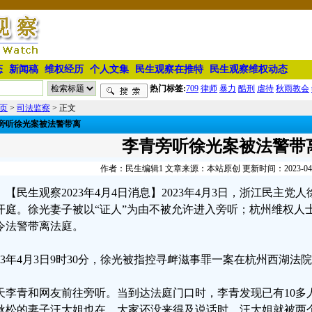
态
新闻稿
维权经历
个人文集
民生观察在推特
民生观察维权动态
热门标签:
709
律师
暴力
酷刑
虐待
秋雨教会
页
>
司法监察
> 正文
旁听徐光案被法警带离
李青旁听徐光案被法警带
作者：民生编辑1 文章来源：本站原创 更新时间：2023-04-04
【民生观察2023年4月4日消息】2023年4月3日，浙江民主
开庭。徐光妻子被以“证人”为由不被允许进入旁听；杭州维权人
令法警带离法庭。
023年4月3日9时30分，徐光被指控寻衅滋事罪一案在杭州西湖法院
天李青和网友前往旁听。当到达法庭门口时，李青发现已有10多
耿松的妻子汪大姐也在。大家还没来得及说话时，汪大姐就被两