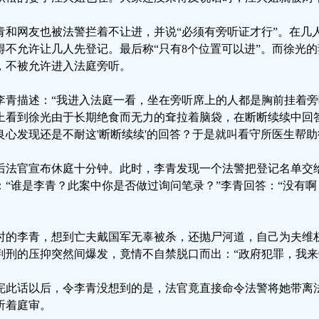
青和网友也被法警拦着不让进，并说“必须有旁听证才行”。在几
得不允许让几人先登记。最后称“只有8个位置可以进”。而徐光的
，不被允许进入法庭旁听。
李青描述：“我进入法庭一看，坐在旁听席上的人都是胸前挂着
上看到徐光由于长期绝食而无力的耷拉着脑袋，在断断续续中回
良心发现还是不耐这'断断续续'的回答？于是就叫看守所医生帮助
后法官宣布休庭十分钟。此时，李青发现一个法警把登记名单交
：“谁是李青？此案中你是否做过询问笔录？”李青回答：“没有啊
。
时的李青，想到亡夫戴国军无辜被杀，还抛尸河道，自己为夫维
判刑的压抑突然间爆发，竟情不自禁脱口而出：“政府犯罪，我来
完此话以后，令李青没想到的是，法官竟直接命令法警将她带离
听着庭审。