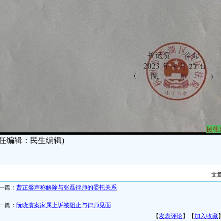
责任编辑：民生编辑)
文
一篇：
曹芷馨声称解除与张磊律师的委托关系
一篇：
阮晓寰案家属上诉被阻止与律师见面
【
发表评论
】【
加入收藏