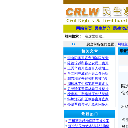
网站首页
民生简介
民生动
站内搜索：
您当前所在的位置：
网站主
李青
相 关 文 章
李向阳案开庭亲朋被限制旁
陈德珍诉和县公安局一案开
王秀华案开庭逾百人被阻止
牟文刚寻滋案开庭众多旁听
郭兴梅案开庭旁听席被 “占
周松林丁中福案将开庭多人
院
尹登珍案开庭林春芬被稳控
命
徐秦案二审维持原判法院禁
蚌埠活石归正教会案开庭家
孙治军案再审开庭询问多人
2
最 新 热 门
当
王树英告精神病院不被立案
河北访民刘敏杰诉非法拘留
吕