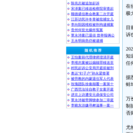
陈兆志被追加起诉
在
宋泽案已移送检察院审查起
极
顺德盛佳教会教案二次开庭
江苏访民许冬青被批捕女儿
李向阳因维权被刑拘逮捕案
目
贵州何世光爆炸冤案
诉
覃永沛案已退侦 曾举报俩公
王永明病危仍被逮捕
2
随 机 推 荐
知
王怡案前代理律师澄清开庭
李维忠案被以煽颠罪移送至
任
村民起诉公安局开庭前被刑
奥运“钉子户”孙永梁签署
据
被劳教的内蒙退伍军人代表
玫瑰团队徐秦颠覆一案第十
蚌
广西范汝珍自教子女案开庭
进京上访遭安元鼎保安公司
万
覃永沛被带脚镣参加二审庭
李晓东涉嫌寻衅滋事一案一
制
否
尤