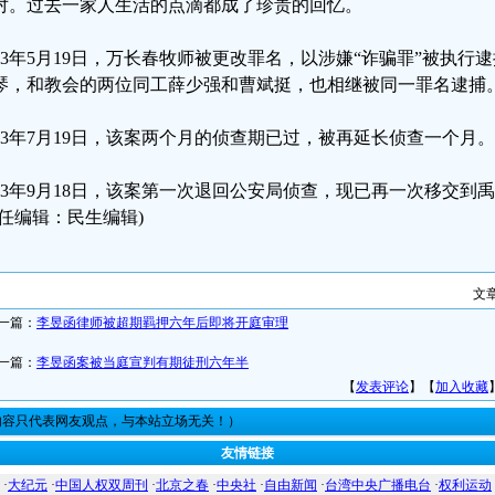
对。过去一家人生活的点滴都成了珍贵的回忆。
023年5月19日，万长春牧师被更改罪名，以涉嫌“诈骗罪”被执
琴，和教会的两位同工薛少强和曹斌挺，也相继被同一罪名逮捕
023年7月19日，该案两个月的侦查期已过，被再延长侦查一个月。
023年9月18日，该案第一次退回公安局侦查，现已再一次移交到
责任编辑：民生编辑)
文
一篇：
李昱函律师被超期羁押六年后即将开庭审理
一篇：
李昱函案被当庭宣判有期徒刑六年半
【
发表评论
】【
加入收藏
内容只代表网友观点，与本站立场无关！）
友情链接
·
大纪元
·
中国人权双周刊
·
北京之春
·
中央社
·
自由新闻
·
台湾中央广播电台
·
权利运动