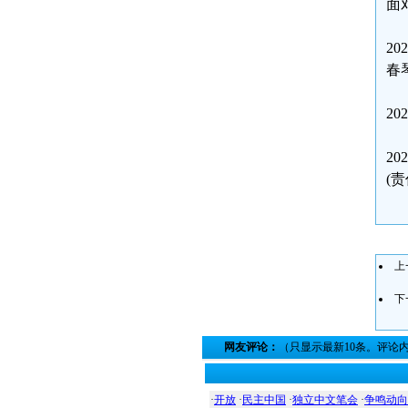
面
2
春
2
2
(
上
下
网友评论：
（只显示最新10条。评论
·
开放
·
民主中国
·
独立中文笔会
·
争鸣动向