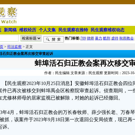
态
新闻稿
维权经历
个人文集
民生观察在推特
民生观察维权动态
热门标签:
709
律师
暴力
酷刑
虐待
秋雨教会
页
>
司法监察
> 正文
活石归正教会案再次移交审查起诉
蚌埠活石归正教会案再次移交
作者：民生编辑 文章来源：民生观察 更新时间：2023-10-26 
【民生观察2023年10月25日消息】安徽蚌埠活石归正教会四
案件已再次被移交到蚌埠禹会区检察院审查起诉。侦查期间，一
在尤修林师母的居家监视已被解除，对她的起诉已经撤回。
023年4月，蚌埠活石归正教会的万长春牧师、薛少强长老、万春
”被抓，该案件于2023年9月18日第一次退回公安局侦查，现已
起诉。