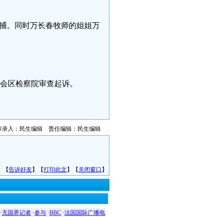
行逮捕。同时万长春牧师的姐姐万
。
禹会区检察院审查起诉。
章录入：民生编辑 责任编辑：民生编辑
】【
告诉好友
】【
打印此文
】【
关闭窗口
】
·
无国界记者
·
参与
·
BBC
·
法国国际广播电