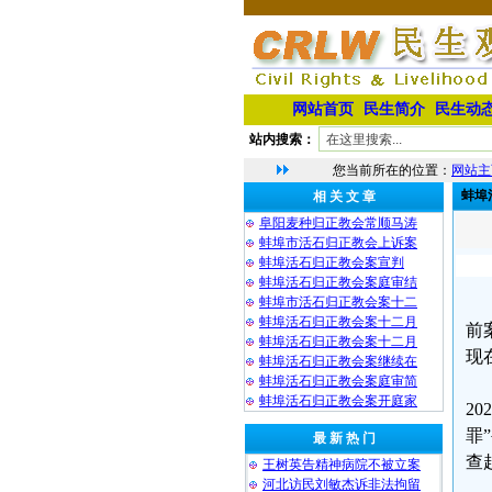
网站首页
民生简介
民生动
站内搜索：
您当前所在的位置：
网站主
蚌埠
相 关 文 章
阜阳麦种归正教会常顺马涛
蚌埠市活石归正教会上诉案
蚌埠活石归正教会案宣判
蚌埠活石归正教会案庭审结
蚌埠市活石归正教会案十二
蚌埠活石归正教会案十二月
前
蚌埠活石归正教会案十二月
现
蚌埠活石归正教会案继续在
蚌埠活石归正教会案庭审简
蚌埠活石归正教会案开庭家
2
罪
最 新 热 门
查
王树英告精神病院不被立案
河北访民刘敏杰诉非法拘留