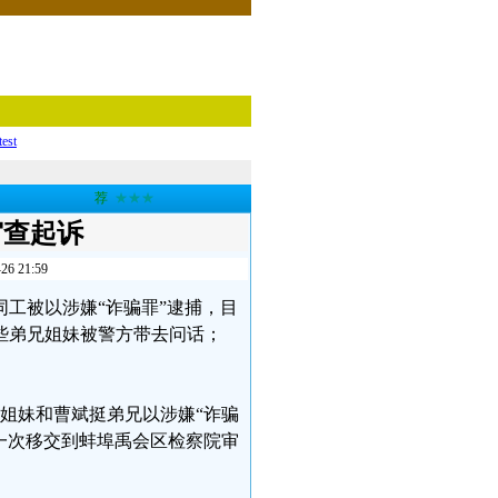
test
荐
★★★
审查起诉
21:59
位同工被以涉嫌“诈骗罪”逮捕，目
些弟兄姐妹被警方带去问话；
琴姐妹和曹斌挺弟兄以涉嫌“诈骗
再一次移交到蚌埠禹会区检察院审