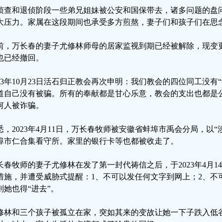
侦查和退侦阶段一些弟兄姐妹被公安和国保带去，诸多问题的盘
大压力。家属在这段期间也承受多方煎熬，妻子们和孩子们在思
前，万长春的妻子尤修林师母的居家监视到期已经被解除，现变
也已经撤回。
023年10月23日活石归正教会再次申明：我们教会的四位同工没有
道自己没有被骗。所有的奉献都是甘心乐意，教会的支出也都是
何人被诈骗。
悉，2023年4月11日，万长春牧师被安徽省蚌埠市禹会分局，以
埠市仁合集看守所。家里的银行卡等也都被收走了。
长春牧师的妻子尤修林在发了第一封代祷信之后，于2023年4月1
措施，并遭受威胁式提醒：1、不可以发任何文字到网上；2、不
则她也得“进去”。
修林和三个孩子被孤立在家，突如其来的变故让她一下子跌入低