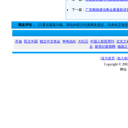
下一篇：
广东顺德盛佳教会案最新进
网友评论：
（只显示最新10条。评论内容只代表网友观点，与本站立场
·
开放
·
民主中国
·
独立中文笔会
·
争鸣动向
·
大纪元
·
中国人权双周刊
·
北京之
台
·
新世纪新闻网
·
德国之
|
设为首页
|
加入收
Copyright ©
网址：w