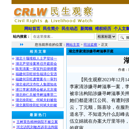
网站首页
民生简介
民生动态
新闻稿
维权经历
个人文
站内搜索：
您当前所在的位置：
网站主页
>
司法监察
> 正文
湖北李家清涉嫌寻衅滋事开庭
相 关 文 章
湖北十堰维权人士尹登珍一
湖北尹登珍案将召开庭前会
陈宪清案一审宣判后律师要
作者：民
福建何宗旺状告福清公安违
福建何宗旺袭警案今一审判
【民生观察2023年12
湖北省武汉市红人集团知名
李家清涉嫌寻衅滋事一案，李
潜江李家清两会被从北京接
被非法构陷涉嫌寻衅滋事关
湖北帅仁兵被寻衅滋事罪二
湖北徐彩虹、何斌夫妇被批
她们都是潜江公民、有遭到
湖北襄阳徐彩虹何斌夫妇被
云，丁元顺，陈喜珍，在服
道名字。不知道为什么彭峰
最 新 热 门
伍立娟就在办案大厅里等待
王树英告精神病院不被立案
河北访民刘敏杰诉非法拘留
的庭审。