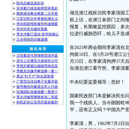
陈兆志被追加起诉
宋泽案已移送检察院审查起
湖北潜江残疾访民李家清因
顺德盛佳教会教案二次开庭
江苏访民许冬青被批捕女儿
权上访，在潜江各部门之间
李向阳因维权被刑拘逮捕案
报复，长期被监控跟踪，多
贵州何世光爆炸冤案
位进行威胁恐吓，给儿子造
覃永沛案已退侦 曾举报俩公
王永明病危仍被逮捕
在2023年两会期间李家清
随 机 推 荐
拘留10日、在3月20号潜
王怡案前代理律师澄清开庭
进京上访遭安元鼎保安公司
月23日，在李家清拘押37
李维忠案被以煽颠罪移送至
在湖北潜江看守所。李家清
李晓东涉嫌寻衅滋事一案一
奥运“钉子户”孙永梁签署
广西范汝珍自教子女案开庭
中央纪委监委领导：您好！
被劳教的内蒙退伍军人代表
玫瑰团队徐秦颠覆一案第十
国家民政部门本是解决民生
覃永沛被带脚镣参加二审庭
村民起诉公安局开庭前被刑
我一个残疾人。当今朗朗乾
平，还有正义吗？中国共产
李家清，男，1962年7月2