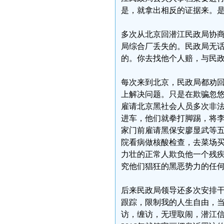
是，就拿出相反的证据来。
多次从北京回潜江民政局协
局综合厂丢失的。民政局无
的。你去找他个人赔，与民
每次来到北京，民政局都劝
上解决问题。只是在欺骗忽
雇请北京黑社会人员多次非
进车，他们就拳打脚踢，将
家门前雇请黑保安廖显武等
院看病做核酸检查，去菜场
力壮的正常人欺负他一个残
究他们猖狂的黑恶势力的任
后来民政局领导还多次安排
跟踪，限制我的人生自由，
访，缠访，无理取闹，潜江