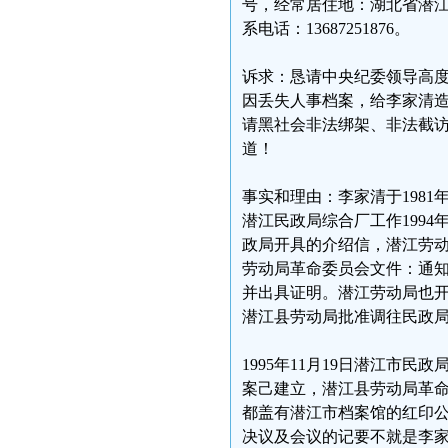
号，经常居住地：湖北省潜江市阳光
系电话：13687251876。
诉求：恳请中央纪委领导高
因丢失人事档案，给李家清
请黑社会非法绑架、非法截
道！
事实和理由：李家清于1981
潜江民政局综合厂工作199
政局开具的介绍信，潜江劳
劳动局革命委员会文件：通
并出具证明。潜江劳动局也
潜江县劳动局批准调往民政
1995年11月19日潜江市
案己建立，潜江县劳动局革
都盖有潜江市档案馆的红印
决议及会议的记要不就是李