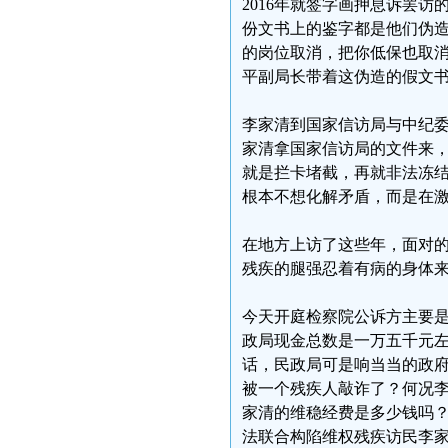
2016年就签字画押息诉罢
份文书上的鉴字都是他们伪
的岗位取消，把你低保也取
平副局长带着这伪造的假文
李家清到国家信访局与中纪
家清拿国家信访局的文件来
就是拦卡堵截，再就非法冻
根本不想化解矛盾，而是在
在地方上访了这些年，面对
残疾的腿强忍着有病的身体
今天开庭检察院公诉方主要
政局现金总数是一万五千元
话，民政局可是响当当的政
被一个残疾人敲诈了？何况
家清的维稳经费是多少钱吗
法联合构陷维权残疾访民李