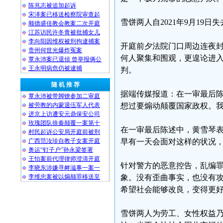
陈兆志被追加起诉
宋泽案已移送检察院审查起
雪饼两人自2021年9月19日
顺德盛佳教会教案二次开庭
江苏访民许冬青被批捕女儿
李向阳因维权被刑拘逮捕案
开庭前夕法院门口周边连夜
贵州何世光爆炸冤案
何人聚集和围观，更遑论进
覃永沛案已退侦 曾举报俩公
王永明病危仍被逮捕
判。
随 机 推 荐
据端传媒报道：在一审最后陈
覃永沛被带脚镣参加二审庭
被劳教的内蒙退伍军人代表
想过要煽动颠覆国家政权。我关
进京上访遭安元鼎保安公司
玫瑰团队徐秦颠覆一案第十
在一审最后陈述中，黄雪琴表
村民起诉公安局开庭前被刑
广西范汝珍自教子女案开庭
早有一天会面对这样的状况，但
奥运“钉子户”孙永梁签署
王怡案前代理律师澄清开庭
针对警方的恶意控告，乱编罪
李晓东涉嫌寻衅滋事一案一
李维忠案被以煽颠罪移送至
象。没有歪曲事实，也没有攻
希望社会能够改良，变得更好,让
雪饼两人为劳工、女性权益