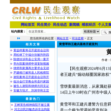
网站首页
民生简介
民生动态
新闻稿
维权经历
个人文
站内搜索：
您当前所在的位置：
网站主页
>
司法监察
> 正文
黄雪琴和王建兵案将开庭宣判
相 关 文 章
黄益梓案将召开庭前会议和
周松林丁中福分别被判刑四
陈德珍诉和县公安局一案开
作者：民
李向阳案律师申请复制视频
律师和家属再次要求会见胡
【民生观察2024年6月
尹建根已被和县人民检察院
者王建兵“煽动颠覆国家政权
谢阳案将召开庭前会议和开
临汾金灯堂教会和圣约家园
被告人谢阳和律师共同见证
雪饼案最新消息，从家属处获
安徽方恒才、刘涛华和王芸
14日上午10时在广州市中
最 新 热 门
黄雪琴和王建兵遭警方任意羁
王树英告精神病院不被立案
河北访民刘敏杰诉非法拘留
是一个极为荒谬的恶意判决