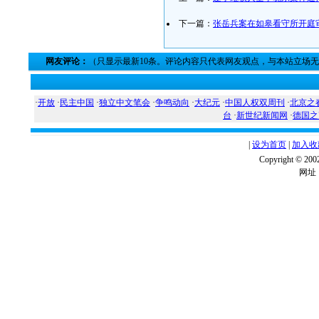
下一篇：
张岳兵案在如皋看守所开庭
网友评论：
（只显示最新10条。评论内容只代表网友观点，与本站立场
·
开放
·
民主中国
·
独立中文笔会
·
争鸣动向
·
大纪元
·
中国人权双周刊
·
北京之
台
·
新世纪新闻网
·
德国之
|
设为首页
|
加入收
Copyright ©
网址：w