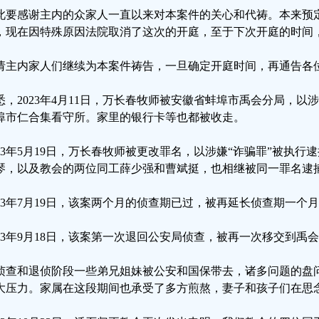
此要感谢主内的众家人一直以来对本案件的关心和代祷。本来预定于2
，现在因特殊原因法院取消了这次的开庭，至于下次开庭的时间
请主内家人们继续为本案件祷告，一旦确定开庭时间，再通告各
悉，2023年4月11日，万长春牧师被安徽省蚌埠市禹会分局，以
埠市仁合集看守所。家里的银行卡等也都被收走。
023年5月19日，万长春牧师被更改罪名，以涉嫌“诈骗罪”被执
琴，以及教会的两位同工薛少强和曹斌挺，也相继被同一罪名逮
023年7月19日，该案两个月的侦查期已过，被再延长侦查期一个
023年9月18日，该案第一次退回公安局侦查，被再一次移交到禹
侦查和退侦阶段一些弟兄姐妹被公安和国保带去，诸多问题的盘
大压力。家属在这段期间也承受了多方煎熬，妻子和孩子们在思