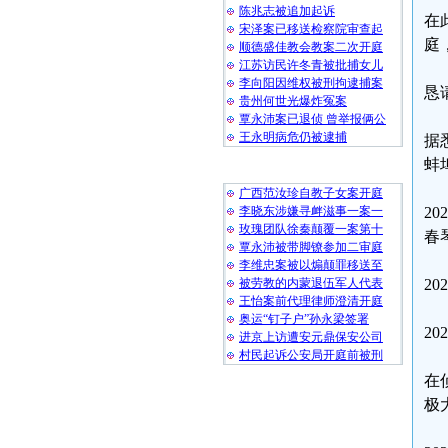
陈兆志被追加起诉
在
宋泽案已移送检察院审查起
庭
顺德盛佳教会教案二次开庭
江苏访民许冬青被批捕女儿
李向阳因维权被刑拘逮捕案
恳
贵州何世光爆炸冤案
覃永沛案已退侦 曾举报俩公
王永明病危仍被逮捕
据
蚌
随 机 推 荐
广西范汝珍自教子女案开庭
李晓东涉嫌寻衅滋事一案一
2
玫瑰团队徐秦颠覆一案第十
春
覃永沛被带脚镣参加二审庭
李维忠案被以煽颠罪移送至
被劳教的内蒙退伍军人代表
2
王怡案前代理律师澄清开庭
奥运“钉子户”孙永梁签署
2
进京上访遭安元鼎保安公司
村民起诉公安局开庭前被刑
在
极