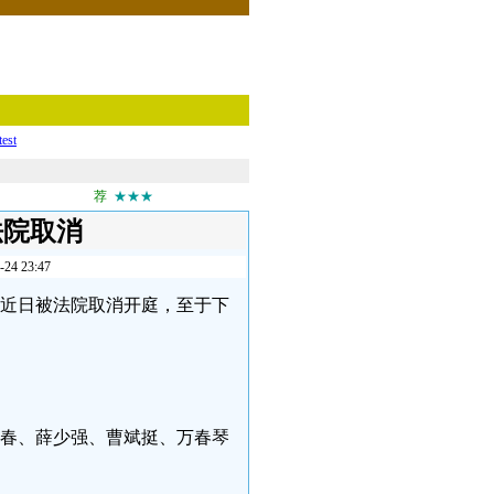
test
荐
★★★
法院取消
 23:47
庭于近日被法院取消开庭，至于下
万长春、薛少强、曹斌挺、万春琴