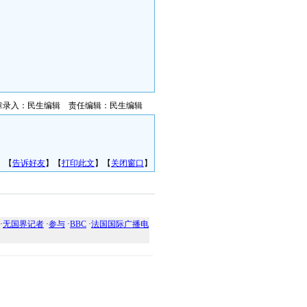
章录入：民生编辑 责任编辑：民生编辑
】【
告诉好友
】【
打印此文
】【
关闭窗口
】
·
无国界记者
·
参与
·
BBC
·
法国国际广播电