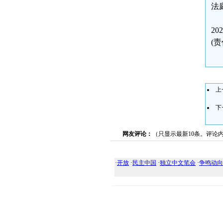
法
2
(
上
下
网友评论：
（只显示最新10条。评论
·
开放
·
民主中国
·
独立中文笔会
·
争鸣动向