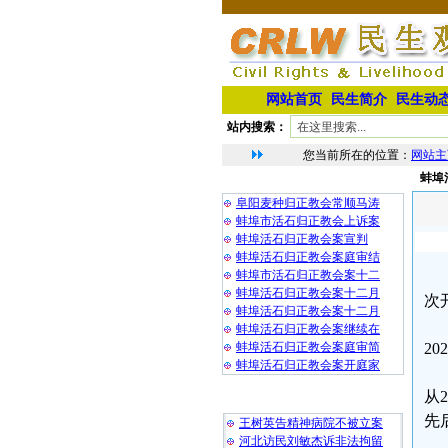
网站首页
民生简介
民生动
站内搜索：
您当前所在的位置：
网站主
蚌埠
相 关 文 章
阜阳麦种归正教会常顺马涛
蚌埠市活石归正教会上诉案
蚌埠活石归正教会案宣判
蚌埠活石归正教会案庭审结
蚌埠市活石归正教会案十二
蚌埠活石归正教会案十二月
次
蚌埠活石归正教会案十二月
蚌埠活石归正教会案继续在
蚌埠活石归正教会案庭审简
2
蚌埠活石归正教会案开庭家
从
最 新 热 门
先
王树英告精神病院不被立案
河北访民刘敏杰诉非法拘留