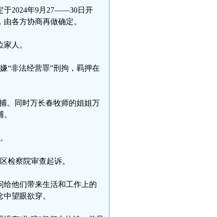
024年9月27——30日开
，由各方协商再做确定。
位家人。
涉嫌“非法经营罪”刑拘，羁押在
行逮捕。同时万长春牧师的姐姐万
捕。
月。
会区检察院审查起诉。
问给他们带来生活和工作上的
念中望眼欲穿。