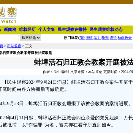
态
新闻稿
维权经历
个人文集
民生观察在推特
民生观察维权动态
热门标签:
709
律师
暴力
酷刑
虐待
秋雨教会
页
>
司法监察
> 正文
活石归正教会教案开庭被法院取消
蚌埠活石归正教会教案开庭被
作者：民生编辑1 文章来源：本站原创 更新时间：2024-09-24
【民生观察2024年9月24日消息】蚌埠活石归正教会案件开
开庭时间由各方协商后再做确定。
024年9月23日，蚌埠活石归正教会通报了该教会教案的案情进展。
2023年4月11日起，蚌埠活石归正教会四位亲爱的弟兄姐妹：
后被批捕，以“诈骗罪”为名，被关押在看守所直到如今。