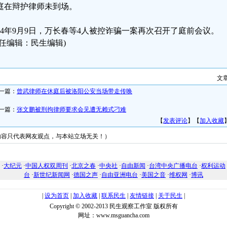
庭在辩护律师未到场。
024年9月9日，万长春等4人被控诈骗一案再次召开了庭前会议。
责任编辑：民生编辑)
文
一篇：
曾武律师在休庭后被洛阳公安当场带走传唤
一篇：
张文鹏被刑拘律师要求会见遭无赖式刁难
【
发表评论
】【
加入收藏
内容只代表网友观点，与本站立场无关！）
友情链接
·
大纪元
·
中国人权双周刊
·
北京之春
·
中央社
·
自由新闻
·
台湾中央广播电台
·
权利运动
台
·
新世纪新闻网
·
德国之声
·
自由亚洲电台
·
美国之音
·
维权网
·
博讯
|
设为首页
|
加入收藏
|
联系民生
|
友情链接
|
关于民生
|
Copyright © 2002-2013 民生观察工作室 版权所有
网址：www.msguancha.com