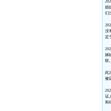
2
姐
们
2
没
定
2
姊
联
此
被
2
证
和