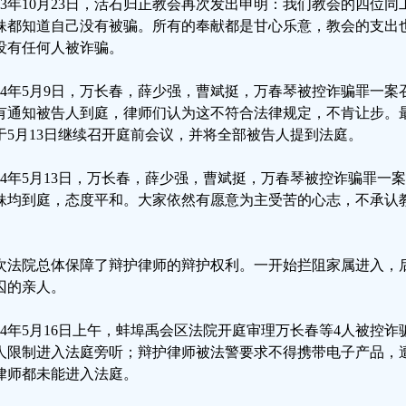
023年10月23日，活石归正教会再次发出申明：我们教会的四位同
妹都知道自己没有被骗。所有的奉献都是甘心乐意，教会的支出
没有任何人被诈骗。
024年5月9日，万长春，薛少强，曹斌挺，万春琴被控诈骗罪一
有通知被告人到庭，律师们认为这不符合法律规定，不肯让步。
于5月13日继续召开庭前会议，并将全部被告人提到法庭。
024年5月13日，万长春，薛少强，曹斌挺，万春琴被控诈骗罪
妹均到庭，态度平和。大家依然有愿意为主受苦的心志，不承认
。
次法院总体保障了辩护律师的辩护权利。一开始拦阻家属进入，
囚的亲人。
024年5月16日上午，蚌埠禹会区法院开庭审理万长春等4人被控
人限制进入法庭旁听；辩护律师被法警要求不得携带电子产品，
律师都未能进入法庭。