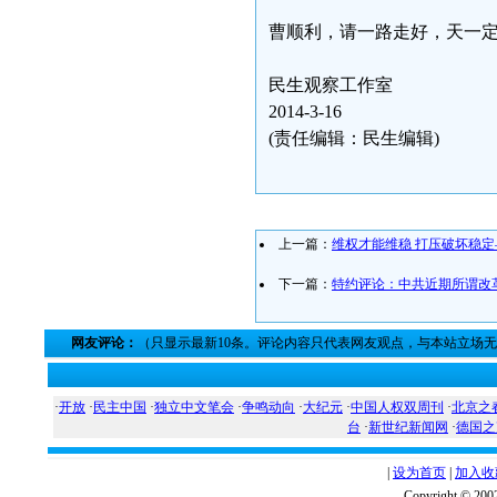
曹顺利，请一路走好，天一
民生观察工作室
2014-3-16
(责任编辑：民生编辑)
上一篇：
维权才能维稳 打压破坏稳定
下一篇：
特约评论：中共近期所谓改
网友评论：
（只显示最新10条。评论内容只代表网友观点，与本站立场
·
开放
·
民主中国
·
独立中文笔会
·
争鸣动向
·
大纪元
·
中国人权双周刊
·
北京之
台
·
新世纪新闻网
·
德国之
|
设为首页
|
加入收
Copyright ©