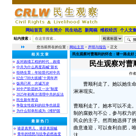
网站首页
民生简介
民生动态
新闻稿
维权经历
个人文
站内搜索：
您当前所在的位置：
网站主页
>
声明与报告
> 正文
民生观察对曹顺利的怀念：请一路走好 
相 关 文 章
反对政绩工程的时代，政绩
民生观察对曹
中共为什么再度高喊“新长
拒绝生育：年轻世代对中共
作者
纪念“709大抓捕”十周年声
饭局已死，忠诚万岁
曹顺利走了。她以她生
对中产阶层的又一次“制度
淋淋现实。
2025年初再次清理中共的反法
民生新年寄语
争取女性权利的抗争也就是
曹顺利走了。她本可以不走
为什么邹幸彤成为《维护国
制的腐败与不公，参与权力的
民众的主子。然而她选择了
最 新 热 门
曲意逢迎，可以食利自肥，
谁是真男儿，谁是真国贼
青年的愤怒与抗争必然改变
汰。