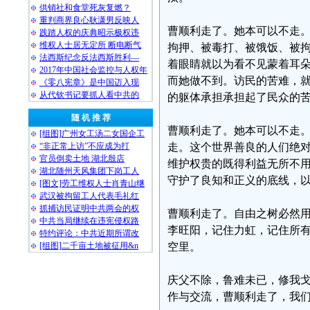
供销社和食堂死灰复燃？
重判商界良心耿潇男反映人
曹顺利走了。她本可以不走
践踏人权的庆典昭示极权违
维权人士居无定所 断电断气
拘押、被毒打、被饿饭、被
法西斯纪念反法西斯胜利—
着眼睛就以为看不见蒙着耳
2017年中国社会监控与人权年
而她做不到。访民的苦难，
《零八宪章》是中国迈入现
从代钦书记要抓人看中共的
的躯体承担承担起了民众的
随 机 推 荐
曹顺利走了。她本可以不走
[组图]广州女工汤二女国企工
“非正常上访”不应成为打
走。这个世界善良的人们绝
官员倒卖土地 湖北殷店
维护权贵的既得利益无所不
湖北随州天风集团下岗工人
守护了良知和正义的底线，
[图文]劳工维权人士肖青山继
武汉被拘留工人代表毛礼红
抓捕访民证明中共两会的权
曹顺利走了。自由之树必然
中共当局继续在违宪侵权路
李旺阳，记住力虹，记住所
特约评论：中共近期所谓改
[组图]二千亩土地被征用&n
空里。
庆父不除，鲁难未已，修我
作与交流，曹顺利走了，我