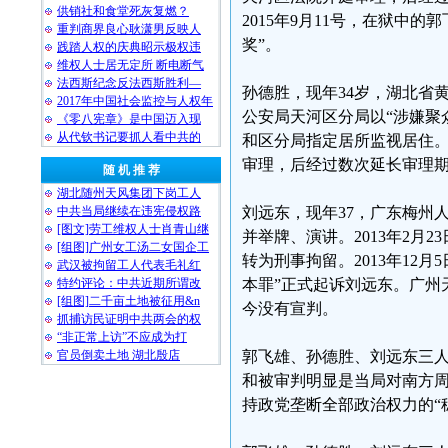
供销社和食堂死灰复燃？
2015年9月11号，在狱中
重判商界良心耿潇男反映人
奖”。
践踏人权的庆典昭示极权违
维权人士居无定所 断电断气
法西斯纪念反法西斯胜利—
孙德胜，现年34岁，湖北省黄
2017年中国社会监控与人权年
公安局天河区分局以“涉嫌聚众
《零八宪章》是中国迈入现
从代钦书记要抓人看中共的
和区分局指定居所监视居住。20
审理，后经过数次延长审理
随 机 推 荐
湖北随州天风集团下岗工人
中共当局继续在违宪侵权路
刘远东，现年37，广东梅州人
[图文]劳工维权人士肖青山继
并举牌、演讲。2013年2月
[组图]广州女工汤二女国企工
转为刑事拘留。2013年12
武汉被拘留工人代表毛礼红
特约评论：中共近期所谓改
本罪”正式起诉刘远东。广州天
[组图]二千亩土地被征用&n
今没有宣判。
抓捕访民证明中共两会的权
“非正常上访”不应成为打
官员倒卖土地 湖北殷店
郭飞雄、孙德胜、刘远东三人
和被审判明显是当局对南方
持政党垄断全部政治权力的“