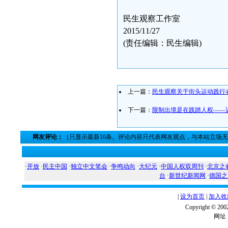
民生观察工作室
2015/11/27
(责任编辑：民生编辑)
上一篇：
民生观察关于街头运动践行
下一篇：
限制出境是在践踏人权——
网友评论：
（只显示最新10条。评论内容只代表网友观点，与本站立场
·
开放
·
民主中国
·
独立中文笔会
·
争鸣动向
·
大纪元
·
中国人权双周刊
·
北京之
台
·
新世纪新闻网
·
德国之
|
设为首页
|
加入收
Copyright ©
网址：w