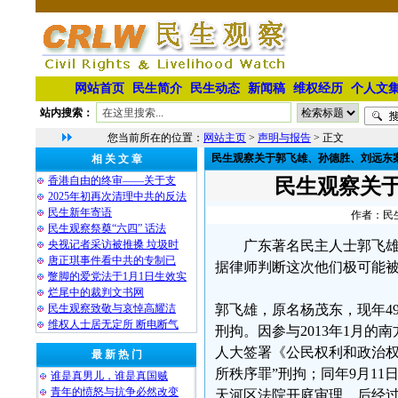
网站首页
民生简介
民生动态
新闻稿
维权经历
个人文
站内搜索：
您当前所在的位置：
网站主页
>
声明与报告
> 正文
民生观察关于郭飞雄、孙德胜、刘远东
相 关 文 章
香港自由的终审——关于支
民生观察关
2025年初再次清理中共的反法
民生新年寄语
作者：民生
民生观察祭奠“六四” 话法
央视记者采访被推搡 垃圾时
广东著名民主人士郭飞雄
唐正琪事件看中共的专制已
据律师判断这次他们极可能
蹩脚的爱党法于1月1日生效实
烂尾中的裁判文书网
民生观察致敬与哀悼高耀洁
郭飞雄，原名杨茂东，现年4
维权人士居无定所 断电断气
刑拘。因参与2013年1月的
人大签署《公民权利和政治权
最 新 热 门
所秩序罪”刑拘；同年9月11
谁是真男儿，谁是真国贼
青年的愤怒与抗争必然改变
天河区法院开庭审理，后经