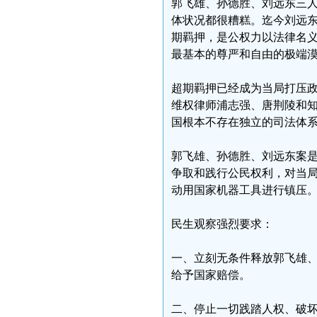
郭飞雄、孙德胜、刘远东三
体状况都很糟糕。迄今刘远东
期羁押，是公权力以法律名
最基本的尊严和自由的极端
超期羁押已经成为当局打压
维权律师浦志强、唐荆陵和知
国根本不存在独立的司法体
郭飞雄、孙德胜、刘远东案
争取和践行公民权利，对当
动用国家机器工具进行镇压
民生观察强烈要求：
一、立刻无条件释放郭飞雄
给予国家赔偿。
二、停止一切践踏人权、破