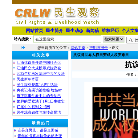
网站首页
民生简介
民生动态
新闻稿
维权经历
个人文
站内搜索：
您当前所在的位置：
网站主页
>
声明与报告
> 正文
抗议将世界人权日变成人权灾难日
相 关 文 章
江油抗议事件是中国社会运
抗
江油民众大规模示威抗议被
2025年初再次清理中共的反法
作者：民
民生新年寄语
民生观察祭奠“六四” 话法
央视记者采访被推搡 垃圾时
唐正琪事件看中共的专制已
蹩脚的爱党法于1月1日生效实
烂尾中的裁判文书网
民生观察致敬与哀悼高耀洁
最 新 热 门
谁是真男儿，谁是真国贼
青年的愤怒与抗争必然改变