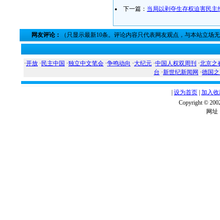
下一篇：
当局以剥夺生存权迫害民主
网友评论：
（只显示最新10条。评论内容只代表网友观点，与本站立场
·
开放
·
民主中国
·
独立中文笔会
·
争鸣动向
·
大纪元
·
中国人权双周刊
·
北京之
台
·
新世纪新闻网
·
德国之
|
设为首页
|
加入收
Copyright ©
网址：w