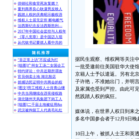
供销社和食堂死灰复燃？
重判商界良心耿潇男反映人
践踏人权的庆典昭示极权违
维权人士居无定所 断电断气
法西斯纪念反法西斯胜利—
2017年中国社会监控与人权年
《零八宪章》是中国迈入现
从代钦书记要抓人看中共的
随 机 推 荐
据民生观察、维权网等关注中
“非正常上访”不应成为打
[组图]广州女工汤二女国企工
一批受邀前往美国驻华大使
特约评论：中共近期所谓改
京籍人士予以遣返。另有北
官员倒卖土地 湖北殷店
子许艳，不准她出门，并明言
抓捕访民证明中共两会的权
[图文]劳工维权人士肖青山继
及家属也受到严控。由此可
中共当局继续在违宪侵权路
然践踏人权的疯狂。
湖北随州天风集团下岗工人
[组图]二千亩土地被征用&n
武汉被拘留工人代表毛礼红
媒体说，在世界人权日到来之
多名中国参会者于12月9日
10日上午，被抓人士王和英透