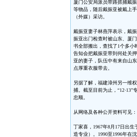
厦门公安局派员带路抓捕戴振
等物品，随后戴振亚被戴上手
（外媒）采访。
戴振亚妻子林燕萍表示，戴振
振亚出门检查时被山东、厦门
书全部搬出，查找了1个多小
告知会把戴振亚带到何处关押
亚的妻子，队伍中有来自山东
点厚重衣服带去。
另据了解，福建漳州另一维权
捕。截至目前为止，“12·1
忠顺。
从网络及各种公开资料可见：
丁家喜，1967年8月17日
造专业）。1990至1996