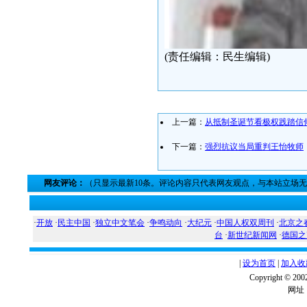
(责任编辑：民生编辑)
上一篇：
从抵制圣诞节看极权践踏信
下一篇：
强烈抗议当局重判王怡牧师
网友评论：
（只显示最新10条。评论内容只代表网友观点，与本站立场
·
开放
·
民主中国
·
独立中文笔会
·
争鸣动向
·
大纪元
·
中国人权双周刊
·
北京之
台
·
新世纪新闻网
·
德国之
|
设为首页
|
加入收
Copyright ©
网址：w