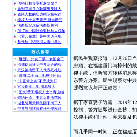
供销社和食堂死灰复燃？
重判商界良心耿潇男反映人
践踏人权的庆典昭示极权违
维权人士居无定所 断电断气
法西斯纪念反法西斯胜利—
2017年中国社会监控与人权年
《零八宪章》是中国迈入现
从代钦书记要抓人看中共的
随 机 推 荐
据民生观察报道，12月26
[组图]广州女工汤二女国企工
抓捕访民证明中共两会的权
忠顺、在福建厦门与樟州的戴
武汉被拘留工人代表毛礼红
律手续，但听警方转述消息称，
[组图]二千亩土地被征用&n
东警方办案。民生观察对中共
“非正常上访”不应成为打
官员倒卖土地 湖北殷店
强烈抗议与严正谴责！
[图文]劳工维权人士肖青山继
特约评论：中共近期所谓改
据丁家喜妻子透露，2019年
湖北随州天风集团下岗工人
中共当局继续在违宪侵权路
控制，警方随即进行查抄，扣
法律手续和证件，亦未提及包
而几乎同一时间，正在福建厦