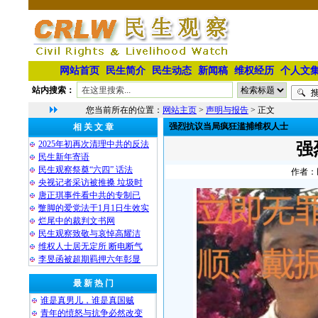
网站首页
民生简介
民生动态
新闻稿
维权经历
个人文
站内搜索：
您当前所在的位置：
网站主页
>
声明与报告
> 正文
强烈抗议当局疯狂滥捕维权人士
相 关 文 章
2025年初再次清理中共的反法
强
民生新年寄语
民生观察祭奠“六四” 话法
作者：民
央视记者采访被推搡 垃圾时
唐正琪事件看中共的专制已
蹩脚的爱党法于1月1日生效实
烂尾中的裁判文书网
民生观察致敬与哀悼高耀洁
维权人士居无定所 断电断气
李昱函被超期羁押六年彰显
最 新 热 门
谁是真男儿，谁是真国贼
青年的愤怒与抗争必然改变