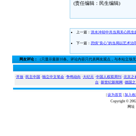
(责任编辑：民生编辑)
上一篇：
洪水冲却中共当局关心民生
下一篇：
恐惧“良心”的当局以艺术治
网友评论：
（只显示最新10条。评论内容只代表网友观点，与本站立场
·
开放
·
民主中国
·
独立中文笔会
·
争鸣动向
·
大纪元
·
中国人权双周刊
·
北京之
台
·
新世纪新闻网
·
德国之
|
设为首页
|
加入收
Copyright ©
网址：w