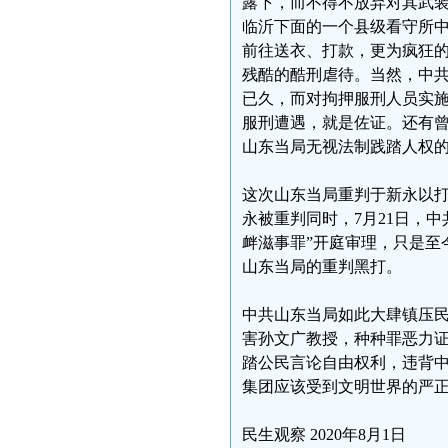
露下，而不得不放弃对其武
临沂下面的一个县级看守所
前往送衣、打款，更为疯狂
残酷的酷刑虐待。当然，中
已久，而对拘押服刑人员实
服刑遭遇，就是佐证。还有
山东当局无视法制践踏人权
这次山东当局重判于新永以
永被重判同时，7月21日，
衅滋事罪”开庭审理，只是至
山东当局的重判黑打。
中共山东当局如此大肆镇压
害孙文广教授，种种罪恶力证
踏公民言论自由权利，违背
集团应该受到文明世界的严
民生观察 2020年8月1日