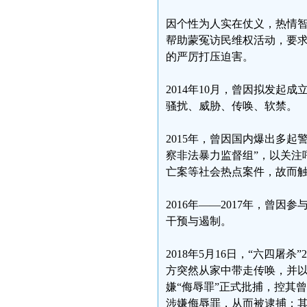
因个性为人实在仗义，热情
帮助蒙冤访民维权活动，要
的严厉打压迫害。
2014年10月，曾因拟发起
骚扰、威胁、传唤、软禁。
2015年，曾因国内爆出多
察非法暴力监督组”，以关注
亡案等社会热点案件，故而
2016年——2017年，曾
干预与遏制。
2018年5月16日，“六四
方突然从家中带走传唤，并以
嫌“侮辱罪”正式批捕，控其
涉嫌侮辱罪，从而被逮捕；其