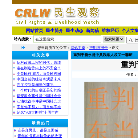
网站首页
民生简介
民生动态
新闻稿
维权经历
个人文
站内搜索：
您当前所在的位置：
网站主页
>
声明与报告
> 正文
重判于新永是中共践踏人权又一罪证
相 关 文 章
反对政绩工程的时代，政绩
重判
谁在制造舌尖上的不安全？
不是民族团结，而是民族同
作者：民
中国当前的经济奇观是未来
高度控制是崩溃的前兆——
一个时代的自嘲正是它的绝
锡安教会事件是中国社会全
江油抗议事件是中国社会运
不是你不努力，而是你不姓
纪念“709大抓捕”十周年声
最 新 热 门
谁是真男儿，谁是真国贼
青年的愤怒与抗争必然改变