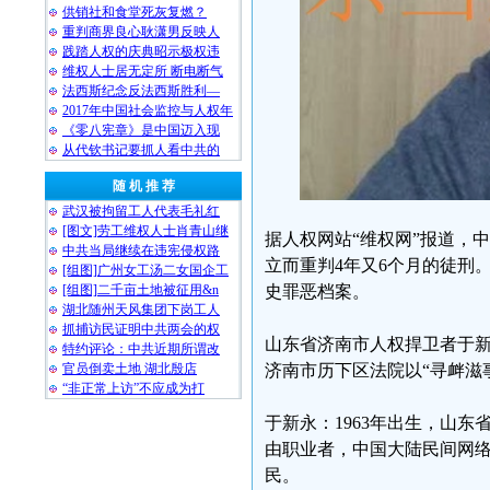
供销社和食堂死灰复燃？
重判商界良心耿潇男反映人
践踏人权的庆典昭示极权违
维权人士居无定所 断电断气
法西斯纪念反法西斯胜利—
2017年中国社会监控与人权年
《零八宪章》是中国迈入现
从代钦书记要抓人看中共的
随 机 推 荐
武汉被拘留工人代表毛礼红
[图文]劳工维权人士肖青山继
据人权网站“维权网”报道，
中共当局继续在违宪侵权路
立而重判4年又6个月的徒刑
[组图]广州女工汤二女国企工
史罪恶档案。
[组图]二千亩土地被征用&n
湖北随州天风集团下岗工人
抓捕访民证明中共两会的权
山东省济南市人权捍卫者于新永
特约评论：中共近期所谓改
济南市历下区法院以“寻衅滋事罪
官员倒卖土地 湖北殷店
“非正常上访”不应成为打
于新永：1963年出生，山
由职业者，中国大陆民间网络
民。