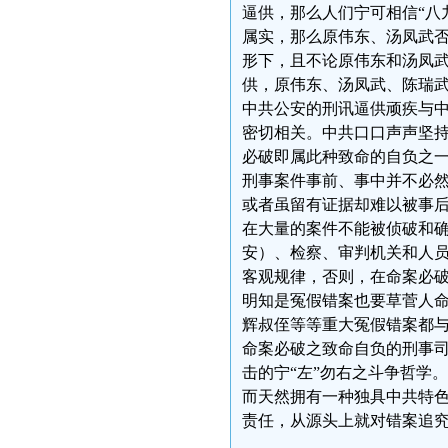
逼供，那么人们宁可相信“八
属实，那么原伟东、汤凤武
形下，且不论原伟东和汤凤
供，原伟东、汤凤武、陈瑞
中共公安的刑讯逼供顽疾与中
密切相关。中共口口声声坚
必破即属此种致命的自负之
刑事案件事前、事中并不必
或者虽留有证据却难以被事
在大量的案件不能被侦破和
安）、检察、审判机关和人
客观规律，否则，在命案必破
明知是冤假错案也要草菅人命
辉叔侄等等重大冤假错案都
命案必破之致命自负的刑事
击的宁“左”勿右之斗争哲学
而天然拥有一种独具中共特色
责任，从源头上就对错案追