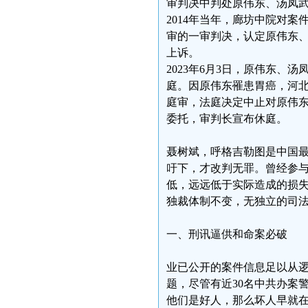
审判决中判处原伟东、汤凤
2014年当年，廊坊中院对案
审的一审判决，认定原伟东
上诉。
2023年6月3日，原伟东
庭。因原伟东罹患胃癌，河
庭审，法庭决定中止对原伟
委托，审判长宣布休庭。
聂树斌，呼格吉勒图是中国
吁下，才改判无罪。曾经参
低，远远低于实际造成的损
独裁体制不变，无独立的司
一、刑讯逼供和命案必破
业已公开的案件信息足以从
题，尽管有近30名中共办案
他们是好人，那么坏人早就