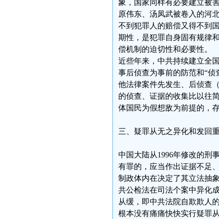
象，国家同样有必要建立被
原伟东、汤凤武被卷入的河
不到犯罪人的赔偿又得不到
期性，是犯罪自身固有规律
偿机制的迫切性和必要性。
近些年来，中共持续建立全国
事后侦查为事前的防范和“侦
他法律案件先发生、后侦查
的侦查、证据的收集比以往
体国民为假想敌为前提的，
三、疑罪从无之异化和发回
中国大陆从1996年修改的
有罪的，应当作出证据不足、
制政体内在决定了其立法抽象
共公检法在司法个案中异化
从缓，即中共法院自欺欺人
根本没有痛痛快快实行疑罪从