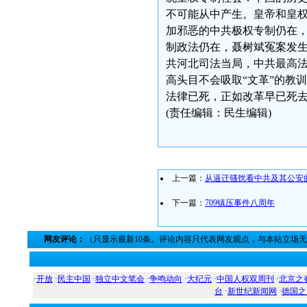
不可能从中产生。皇帝和皇
加邪恶的中共极权专制仍在
制政法仍在，聂树斌冤案发
共河北司法当局，中共最高
高头目不会吸取“文革”的教
法律已死，正如改革早已死
(责任编辑：民生编辑)
上一篇：
从逼迁骚扰看中共及其公安
下一篇：
709镇压事件八周年
网友评论：
（只显示最新10条。评论内容只代表网友观点，与本站立场
·
开放
·
民主中国
·
独立中文笔会
·
争鸣动向
·
大纪元
·
中国人权双周刊
·
北京之
台
·
新世纪新闻网
·
德国之