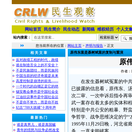
网站首页
民生简介
民生动态
新闻稿
维权经历
个人文
站内搜索：
您当前所在的位置：
网站主页
>
声明与报告
> 正文
原伟东案是聂树斌案的复制与重演
相 关 文 章
反对政绩工程的时代，政绩
原
谁在制造舌尖上的不安全？
不是民族团结，而是民族同
作者：民
中国当前的经济奇观是未来
高度控制是崩溃的前兆——
在发生聂树斌冤案的中
一个时代的自嘲正是它的绝
已披露的信息看，原伟东、
锡安教会事件是中国社会全
次二审、一次申诉后指令再
江油抗议事件是中国社会运
不是你不努力，而是你不姓
武一案存在着太多的实体和
纪念“709大抓捕”十周年声
特别是中共公安的粗暴、野
争哲学、战争思维决定的宁“
最 新 热 门
1995年11月29日晚，河
谁是真男儿，谁是真国贼
青年的愤怒与抗争必然改变
杀，一直未能破案。