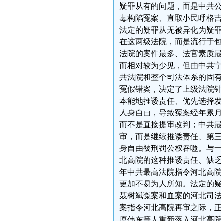
疑罪从有的问题，而是中共
毒构陷冤案、直取小民呼格
法定的疑罪从无被异化为疑
在这两级法院，而是流行于
法院的案件最多、法官素质
而相对较为少见，但由中共宁
共法院和整个司法体系的固
冤假错案，决定了上级法院
本能地推诿责任、优先选择
人身自由，导致冤案经年累
而不是直接提审改判；中共
审，而是继续推诿责任、第
身自由被刑罚公权吞噬。与
北高院的这种推诿责任、缺乏
年中共最高法院指令河北高
更加不易为人所知。法定的
聂树斌冤案和血案的河北司法
案指令河北高院再审之际，
原伟东等人重新落入河北高