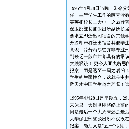
1995年4月28日当晚，
任、主管学生工作的薛芳渝
美英和校长王大中，之后薛
保卫部部长兼派出所副所长
要求立即迁出同宿舍的其他
芳渝却声称迁出宿舍其他学
意识！薛芳渝尽管并非专业
到缺乏一般市井都具备的常
大跌眼镜！ 更令人匪夷所思
报案，而是迟至一周之后的1
学生的生家性命，这就是中
数天才中国学生趋之若鹜！
1995年4月28日是星期五
末休息一天制度即将终止前的
周是最后一个大周末还是最后
大学保卫部暨派出所不仅没在
报案；随后又是“五一”假期