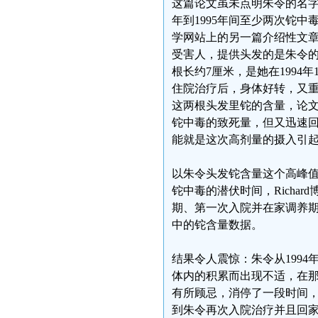
这篇论文虽未点明朱令的名字
年到1995年间至少两次铊中
学网站上的另一篇介绍性文章更
受害人，提供头发的是朱令的父
根长约7厘米，是她在1994
住院治疗后，身体好转，又重
这两根头发里铊的含量，论
铊中毒的致死量，但又迅速回
能就是这次高剂量的摄入引
以朱令头发铊含量这个高峰
铊中毒的潜伏时间，Richa
期、第一次入院并在家调养
中的铊含量数据。
结果令人震惊：朱令从199
体内的积累而出现不适，在
有所顾忌，消停了一段时间
到朱令再次入院治疗并且回家