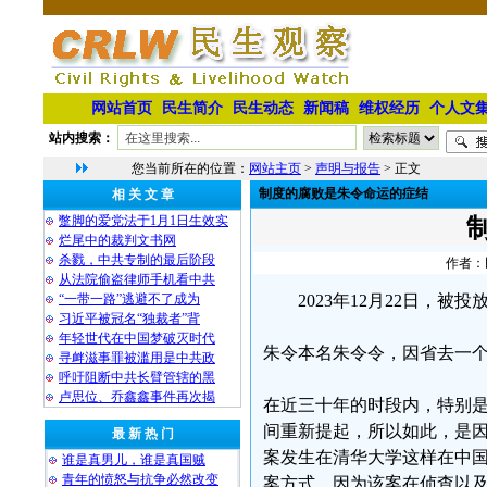
网站首页
民生简介
民生动态
新闻稿
维权经历
个人文
站内搜索：
您当前所在的位置：
网站主页
>
声明与报告
> 正文
制度的腐败是朱令命运的症结
相 关 文 章
蹩脚的爱党法于1月1日生效实
烂尾中的裁判文书网
杀戮，中共专制的最后阶段
作者：民
从法院偷盗律师手机看中共
“一带一路”逃避不了成为
2023年12月22日，
习近平被冠名“独裁者”背
年轻世代在中国梦破灭时代
朱令本名朱令令，因省去一个
寻衅滋事罪被滥用是中共政
呼吁阻断中共长臂管辖的黑
卢思位、乔鑫鑫事件再次揭
在近三十年的时段内，特别是
间重新提起，所以如此，是
最 新 热 门
案发生在清华大学这样在中
谁是真男儿，谁是真国贼
青年的愤怒与抗争必然改变
案方式，因为该案在侦查以