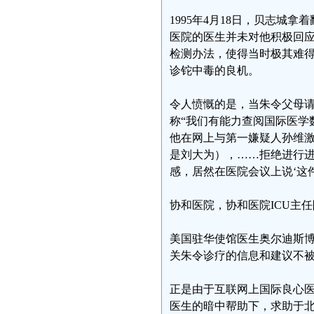
1995年4月18日，贝志
医院的医生并未对他积极回
检测办法，使得当时极其难
诊铊中毒的良机。
令人愤慨的是，当朱令父母
称“我们有能力查阅国际医学
他在网上与第一嫌疑人孙维激
是刘大为），……拒绝进行
感，居然在医院会议上说‘这
协和医院，协和医院ICU主
美国驻华使馆医生奥尔迪斯
关朱令诊疗的信息和建议不
正是由于互联网上国际良心
医生的暗中帮助下，求助于