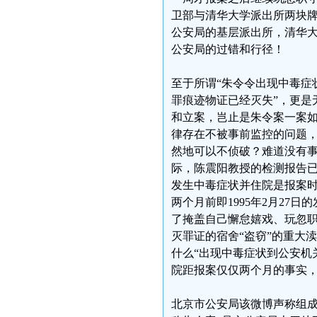
卫部与清华大学派出所两块
公安局的基层派出所，清华
公安局的过错和行径！
至于所谓“朱令令出现中毒症
罪痕迹物证已经灭失”，更是
和立案，岂止是朱令案一案
律存在不被事前监控的问题
然地可以不侦破？难道没有
际，陈震阳教授的检测报告
发生中毒症状并住院是报案时
两个月前即1995年2月2
了掩盖自己懈怠嬉戏、玩忽
灭罪证的宿舍“盗窃”的重大
什么“出现中毒症状到公安机
院距报案仅仅两个月的事实
北京市公安局该微博声称组成