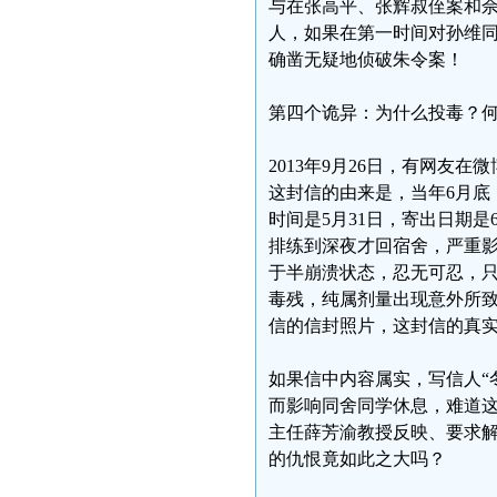
与在张高平、张辉叔侄案和
人，如果在第一时间对孙维
确凿无疑地侦破朱令案！
第四个诡异：为什么投毒？
2013年9月26日，有网友
这封信的由来是，当年6月底
时间是5月31日，寄出日期是
排练到深夜才回宿舍，严重
于半崩溃状态，忍无可忍，
毒残，纯属剂量出现意外所
信的信封照片，这封信的真
如果信中内容属实，写信人“
而影响同舍同学休息，难道
主任薛芳渝教授反映、要求
的仇恨竟如此之大吗？