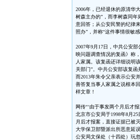
2006年，已经退休的原清
树森主办的”，而李树森同年
意回答；从公安民警的纪律
照办”，并称“这件事情很敏
2007年9月17日，中共公安
映问题调查情况的复函》称，
人家属。该复函还详细说明该
关部门”。中共公安部该复函并
而2013年朱令父亲表示公
善答复当事人家属之说根本
样文章！
网传“‘由于事发两个月后才
北京市公安局于1998年8月
月后才报案，直接证据已被灭
大学保卫部暨派出所恶意延
公安局文保处（十四处）玩