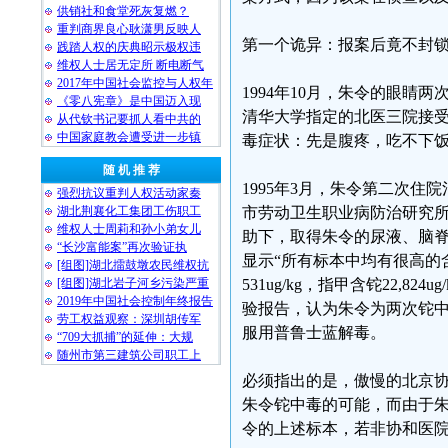
供销社和食堂死灰复燃？
重判商界良心耿潇男反映人
第一个诡异：报案后竟不封
践踏人权的庆典昭示极权违
维权人士居无定所 断电断气
2017年中国社会监控与人权年
1994年10月，朱令的眼
《零八宪章》是中国迈入现
清华大学指定的北医三院接受眼
从代钦书记要抓人看中共的
中国家庭教会遭受进一步镇
毒症状：先是腹疼，吃不下饭
随 机 推 荐
1995年3月，朱令第二次
强烈抗议重判人权活动家秦
湖北荆襄化工集团工伤职工
市劳动卫生职业病防治研究
维权人士周莉和孙小弟女儿
助下，取得朱令的尿液、脑脊
“长沙富能案”再次验证执
显示“所有标本中均有很高的含铊
[组图]湖北擂鼓墩农民维权抗
[组图]湖北岩子河乡污染严重
531ug/kg，指甲含铊22,8
2019年中国社会控制年终报告
验报告，认为朱令为两次铊
劳工权益观察：深圳胡传军
服用普鲁士蓝解毒。
“709大抓捕”的延伸：大规
随州市第三建筑公司职工上
必须指出的是，傲慢的北京
朱令铊中毒的可能，而由于
令的上述标本，若非协和医