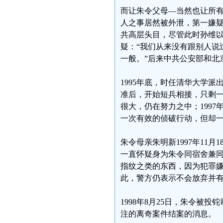
而让朱令父母—当然也让所
人之事居然被外泄，第一嫌疑
共高层头目，尽管此时孙维以
疑：“我们从来没有跟别人说
一般。”后来中共公安部和北
1995年底，时任清华大学派
准后，开始短兵相接，只剩一
很大，仍在努力之中；199
一次有效的侦破行动，但却
朱令母亲朱明新1997年11
一直怀疑身为朱令同宿舍兼
指纹之类的东西，因为犯罪
此，警方仍表示不会放弃并有
1998年8月25日，朱令
注的离奇案件结案的消息。