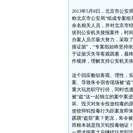
2013年5月8日，北京市公
称北京市公安局“组成专案组
余名相关人员，并对北京市经
状到公安机关接报案件，时
办案人员尽最大努力，采取
接证据”，“专案组始终坚持
于证据灭失等客观因素，最
作规律，理解支持公安机关依
这个回应貌似客观、理性，
案、导致朱令宿舍现场被“盗
重大玩忽职守行径，同时也逃
被“盗”这一起独立的案中案
坏、毁灭对朱令投放铊毒的原
使狡辩铊投毒行为距案发即
蹊跷“盗窃”案？更况，朱令
而根本就是毁灭铊投毒物证
一周才报案之后继续玩忽职守