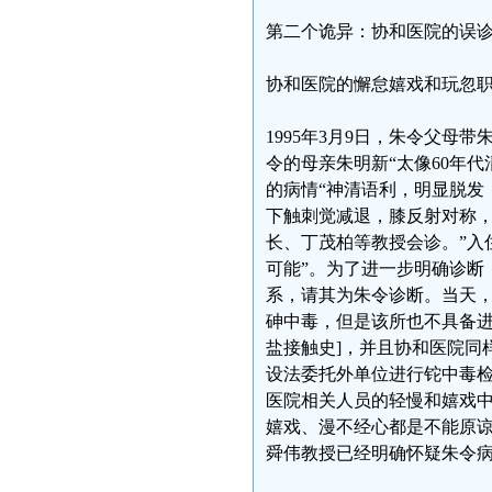
第二个诡异：协和医院的误
协和医院的懈怠嬉戏和玩忽
1995年3月9日，朱令父
令的母亲朱明新“太像60年
的病情“神清语利，明显脱发
下触刺觉减退，膝反射对称
长、丁茂柏等教授会诊。”入
可能”。为了进一步明确诊断
系，请其为朱令诊断。当天
砷中毒，但是该所也不具备
盐接触史]，并且协和医院同
设法委托外单位进行铊中毒
医院相关人员的轻慢和嬉戏
嬉戏、漫不经心都是不能原
舜伟教授已经明确怀疑朱令病