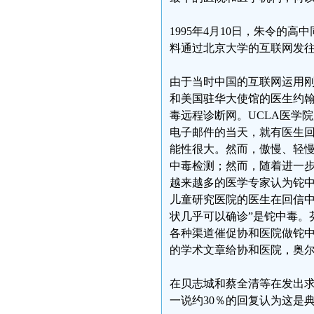
1995年4月10日，朱令
料通过北京大学的互联网发往Usen
由于当时中国的互联网运用刚
和美国驻华大使馆的医生约翰·W·
毒远程诊断网。UCLA医学
电子邮件的当天，就有医生
能性很大。然而，傲慢、轻
中毒检测；然而，随着进一
越来越多的医学专家认为铊
儿童研究医院的医生在回信中
状几乎可以确诊”是铊中毒。
各种渠道催促协和医院做铊
的学术文章给协和医院，奥
在贝志城和蔡全清等在发出求
一说约30％的回复认为这是