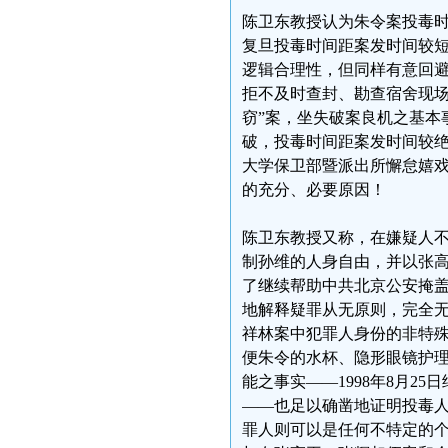
陈卫东教授认为朱令案投毒
复旦投毒时间距案发时间较
逻辑合理性，但同样有意回
拒不及时查封、勘查宿舍现场
窃”案，坐失破案良机之基本
破，投毒时间距案发时间较
大学保卫部暨派出所懈怠嬉
的充分、必要原因！
陈卫东教授又称，在嫌疑人
制孙维的人身自由，并以张
了继续帮助中共北京公安掩
地解释疑罪从无原则，完全
祥林案中犯罪人身份的非特
便朱令的水杯、隐形眼镜护
能之事实——1998年8月
——也足以确凿地证明投毒
罪人则可以是任何不特定的