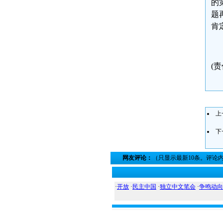
的
题
肯
(责
上
下
网友评论：
（只显示最新10条。评论
·
开放
·
民主中国
·
独立中文笔会
·
争鸣动向