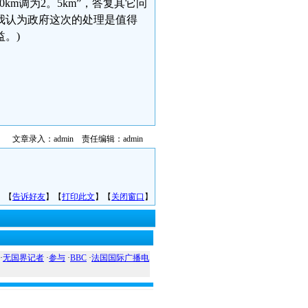
km调为2。5km”，答复其它问
我认为政府这次的处理是值得
。)
文章录入：admin 责任编辑：admin
】【
告诉好友
】【
打印此文
】【
关闭窗口
】
·
无国界记者
·
参与
·
BBC
·
法国国际广播电