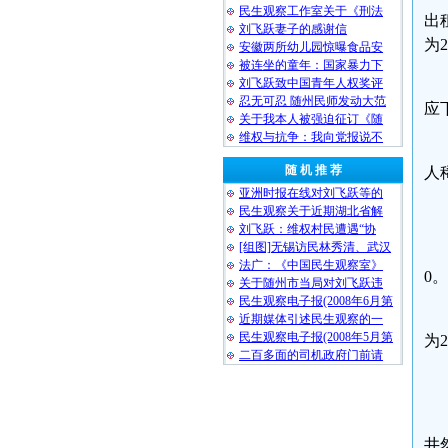
民生观察工作室关于《刑法
出
刘飞跃妻子的感谢信
为
安徽两所幼儿园惊曝食品安
被连坐的童年：国家暴力下
刘飞跃致中国青年人权奖评
忍无可忍 随州民师发动大范
应
关于我本人被强迫征订《随
维权与抗争：我向党报说不
随 机 推 荐
人
亚洲时报在线对刘飞跃等的
民生观察关于近期湖北省解
刘飞跃：维权村民遭遇“协
[组图]无锡访民林秀清、武汉
法广：《中国民生观察室》
0。
关于随州市当局对刘飞跃违
民生观察电子报(2008年6月第
近期媒体引述民生观察的一
民生观察电子报(2008年5月第
为2
二百多面的司机政府门前请
井