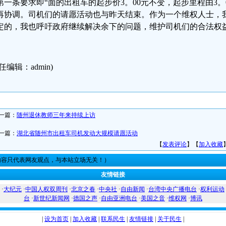
第一条要求即“面的出租车的起步价3。00元不变，起步里程由3。0
再协调。司机们的请愿活动也与昨天结束。作为一个维权人士，
定的，我也呼吁政府继续解决余下的问题，维护司机们的合法权益
任编辑：admin)
一篇：
随州退休教师三年来持续上访
一篇：
湖北省随州市出租车司机发动大规模请愿活动
【
发表评论
】【
加入收藏
内容只代表网友观点，与本站立场无关！）
友情链接
·
大纪元
·
中国人权双周刊
·
北京之春
·
中央社
·
自由新闻
·
台湾中央广播电台
·
权利运动
台
·
新世纪新闻网
·
德国之声
·
自由亚洲电台
·
美国之音
·
维权网
·
博讯
|
设为首页
|
加入收藏
|
联系民生
|
友情链接
|
关于民生
|