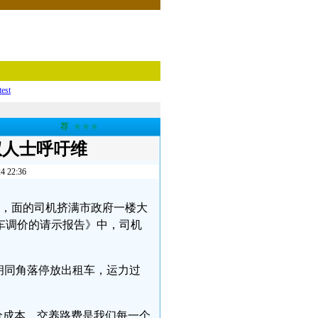
test
荐
★★★
权人士呼吁维
22:36
前，面的司机挤满市政府一楼大
车调价的请示报告》中，司机
胡同角落停放出租车，运力过
的油价成本。交养路费是我们每一个