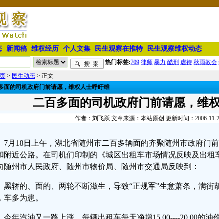
态
新闻稿
维权经历
个人文集
民生观察在推特
民生观察维权动态
热门标签:
709
律师
暴力
酷刑
虐待
秋雨教会
页
>
民生动态
> 正文
多面的司机政府门前请愿，维权人士呼吁维
二百多面的司机政府门前请愿，维
作者：刘飞跃 文章来源：本站原创 更新时间：2006-11-24 
7月18日上午，湖北省随州市二百多辆面的齐聚随州市政府门
和附近公路。在司机们印制的《城区出租车市场情况反映及出租
向随州市人民政府、随州市物价局、随州市交通局反映到：
黑轿的、面的、两轮不断滋生，导致“正规军”生意萧条，满街
，车多为患。
今年汽油又一路上涨，每辆出租车每天净增15.00----20.00