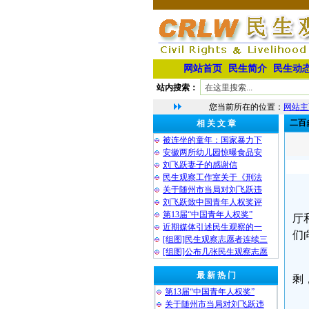
网站首页
民生简介
民生动
站内搜索：
您当前所在的位置：
网站主
二百
相 关 文 章
被连坐的童年：国家暴力下
安徽两所幼儿园惊曝食品安
刘飞跃妻子的感谢信
民生观察工作室关于《刑法
关于随州市当局对刘飞跃违
刘飞跃致中国青年人权奖评
第13届“中国青年人权奖”
厅
近期媒体引述民生观察的一
们
[组图]民生观察志愿者连续三
[组图]公布几张民生观察志愿
最 新 热 门
剩
第13届“中国青年人权奖”
关于随州市当局对刘飞跃违