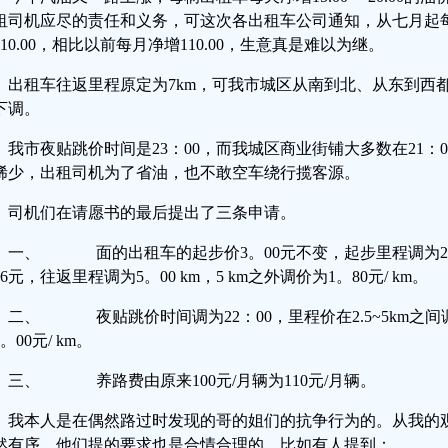
租司机应尽的责任和义务，可这次各出租车公司通知，从七月起每
210.00，相比以前每月净增110.00，生意真是难以为继。
出租车往返里程原定为7km，可我市城区从南到北、从东到西都
下调。
我市夜贴跳价时间是23：00，而我城区商业街铺大多数在21：0
稀少，出租司机为了省油，也不敢空车绕行揽客源。
司机们在请愿书的最后提出了三条申请。
一、 面的出租车的起步价3。00元不变，起步里程调为2。5
6元，往返里程调为5。00 km，5 km之外调价为1。80元/ km。
二、 夜贴跳价时间调为22：00，里程价在2.5~5km之间调为1
。00元/ km。
三、 养路费由原来100元/月辆为110元/月辆。
我本人是在偶然路过时发现的哥的姐们的抗争行为的。从我的
然有序，他们提的要求也是合情合理的。比如有人提到：