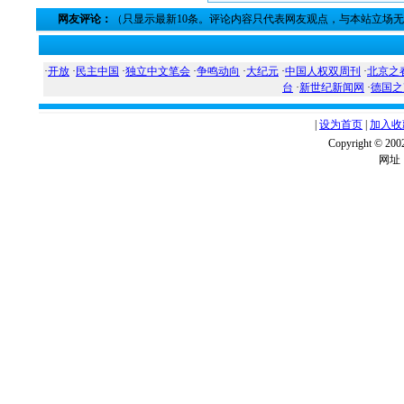
网友评论：
（只显示最新10条。评论内容只代表网友观点，与本站立场
·
开放
·
民主中国
·
独立中文笔会
·
争鸣动向
·
大纪元
·
中国人权双周刊
·
北京之
台
·
新世纪新闻网
·
德国之
|
设为首页
|
加入收
Copyright ©
网址：w