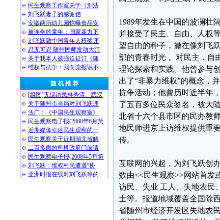
民生观察工作室关于《刑法
刘飞跃妻子的感谢信
1989年发生在中国的波澜
安徽两所幼儿园惊曝食品安
被连坐的童年：国家暴力下
并接受了民主、自由、人权等
刘飞跃致中国青年人权奖评
望自由的种子，撒在像刘飞跃
忍无可忍 随州民师发动大范
部的青春时光， 对民主，自
关于我本人被强迫征订《随
维权与抗争：我向党报说不
理论探索和实践。他曾参与创
出了“非暴力维权”的概念，
随 机 推 荐
抗争活动；他曾历时近半年，
[组图]无锡访民林秀清、武汉
关于随州市当局对刘飞跃违
了五百多位民众签名，被大陆
法广：《中国民生观察室》
北省十六个县市区的民办教师
民生观察电子报(2008年6月第
地民师进京上访维权提供重
近期媒体引述民生观察的一
民生观察关于近期湖北省解
传。
二百多面的司机政府门前请
民生观察电子报(2008年5月第
互联网的兴起，为刘飞跃创办
刘飞跃：维权村民遭遇“协
亚洲时报在线对刘飞跃等的
数由<<民生观察>>网站首
访民、失业 工人、失地农民
士等。报道地域覆盖全国除
省随州市经济开发区失地农民