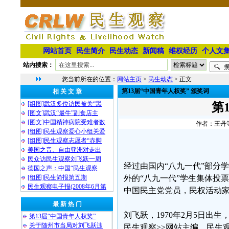
网站首页
民生简介
民生动态
新闻稿
维权经历
个人文
站内搜索：
您当前所在的位置：
网站主页
>
民生动态
> 正文
第13届“中国青年人权奖” 颁奖词
相 关 文 章
[组图]武汉多位访民被关“黑
第
[图文]武汉“最牛”副食店主
[图文]中国精神病院受难者数
作者：王丹等 
[组图]民生观察爱心小组关爱
[组图]民生观察志愿者“赤脚
美国之音、自由亚洲对走出
民众访民生观察刘飞跃一周
经过由国内“八九一代”部分
德国之声：中国“民生观察
[组图]民生简报第五期
外的“八九一代”学生集体投票
民生观察电子报(2008年6月第
中国民主党党员，民权活动
最 新 热 门
刘飞跃，1970年2月5日出
第13届“中国青年人权奖”
关于随州市当局对刘飞跃违
民生观察>>网站主编，民生