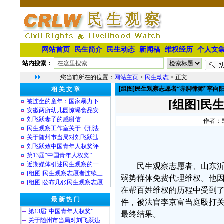
网站首页
民生简介
民生动态
新闻稿
维权经历
个人文
站内搜索：
您当前所在的位置：
网站主页
>
民生动态
> 正文
[组图]民生观察志愿者“赤脚律师”李向
相 关 文 章
被连坐的童年：国家暴力下
[组图]民
安徽两所幼儿园惊曝食品安
刘飞跃妻子的感谢信
作者：民
民生观察工作室关于《刑法
关于随州市当局对刘飞跃违
刘飞跃致中国青年人权奖评
第13届“中国青年人权奖”
近期媒体引述民生观察的一
民生观察志愿者、山东沂
[组图]民生观察志愿者连续三
弱势群体免费代理维权。他
[组图]公布几张民生观察志愿
在帮百姓维权的历程中受到
最 新 热 门
件，被法官李京富当庭殴打
第13届“中国青年人权奖”
最终结果。
关于随州市当局对刘飞跃违