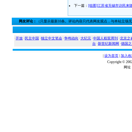
下一篇：
[组图]江苏省无锡市访民来
网友评论：
（只显示最新10条。评论内容只代表网友观点，与本站立场
·
开放
·
民主中国
·
独立中文笔会
·
争鸣动向
·
大纪元
·
中国人权双周刊
·
北京之
台
·
新世纪新闻网
·
德国之
|
设为首页
|
加入收
Copyright ©
网址：w