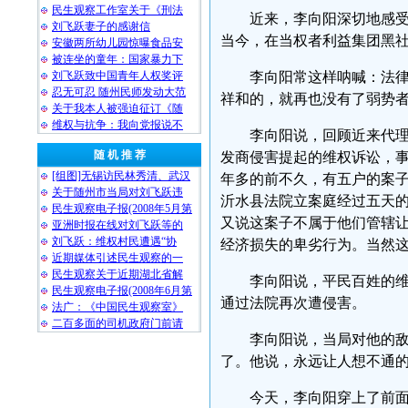
民生观察工作室关于《刑法
近来，李向阳深切地感
刘飞跃妻子的感谢信
当今，在当权者利益集团黑
安徽两所幼儿园惊曝食品安
被连坐的童年：国家暴力下
刘飞跃致中国青年人权奖评
李向阳常这样呐喊：法
忍无可忍 随州民师发动大范
祥和的，就再也没有了弱势
关于我本人被强迫征订《随
维权与抗争：我向党报说不
李向阳说，回顾近来代
随 机 推 荐
发商侵害提起的维权诉讼，
[组图]无锡访民林秀清、武汉
年多的前不久，有五户的案
关于随州市当局对刘飞跃违
沂水县法院立案庭经过五天
民生观察电子报(2008年5月第
又说这案子不属于他们管辖
亚洲时报在线对刘飞跃等的
刘飞跃：维权村民遭遇“协
经济损失的卑劣行为。当然
近期媒体引述民生观察的一
民生观察关于近期湖北省解
李向阳说，平民百姓的
民生观察电子报(2008年6月第
通过法院再次遭侵害。
法广：《中国民生观察室》
二百多面的司机政府门前请
李向阳说，当局对他的
了。他说，永远让人想不通
今天，李向阳穿上了前