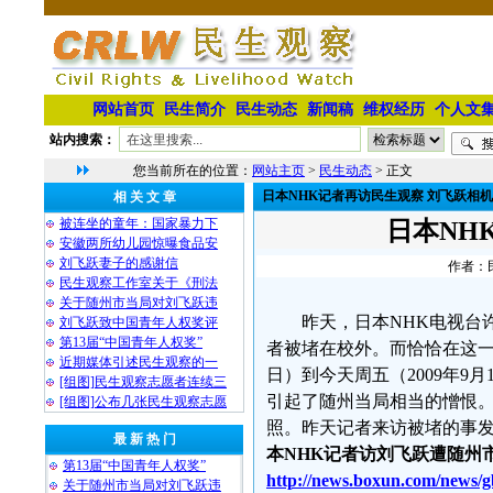
网站首页
民生简介
民生动态
新闻稿
维权经历
个人文
站内搜索：
您当前所在的位置：
网站主页
>
民生动态
> 正文
日本NHK记者再访民生观察 刘飞跃相
相 关 文 章
被连坐的童年：国家暴力下
日本NH
安徽两所幼儿园惊曝食品安
刘飞跃妻子的感谢信
作者：民
民生观察工作室关于《刑法
关于随州市当局对刘飞跃违
昨天，日本NHK电视台
刘飞跃致中国青年人权奖评
第13届“中国青年人权奖”
者被堵在校外。而恰恰在这一
近期媒体引述民生观察的一
日）到今天周五（2009年
[组图]民生观察志愿者连续三
引起了随州当局相当的憎恨
[组图]公布几张民生观察志愿
照。昨天记者来访被堵的事
最 新 热 门
本
NHK
记者访刘飞跃遭随州
第13届“中国青年人权奖”
http://news.boxun.com/news/g
关于随州市当局对刘飞跃违