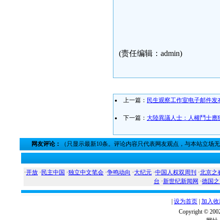
民生观察
2009年
(责任编辑：admin)
上一篇：
民生观察工作室电子邮件发
下一篇：
大陸異議人士：人權鬥士應
网友评论：
（只显示最新10条。评论内容只代表网友观点，与本站立场
·
开放
·
民主中国
·
独立中文笔会
·
争鸣动向
·
大纪元
·
中国人权双周刊
·
北京之
台
·
新世纪新闻网
·
德国之
|
设为首页
|
加入收
Copyright ©