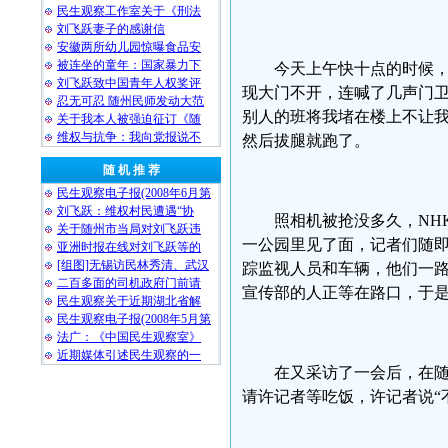
民生观察工作室关于《刑法
刘飞跃妻子的感谢信
安徽两所幼儿园惊曝食品安
被连坐的童年：国家暴力下
今天上午快十点的时候
刘飞跃致中国青年人权奖评
现大门不开，连喊了几声门
忍无可忍 随州民师发动大范
别人的班将我堵在楼上不让
关于我本人被强迫征订《随
维权与抗争：我向党报说不
然后拔腿就跑了。
随 机 推 荐
民生观察电子报(2008年6月第
刘飞跃：维权村民遭遇“协
照相机被抢没多久，NH
关于随州市当局对刘飞跃违
一公园里见了面，记者们随
亚洲时报在线对刘飞跃等的
[组图]无锡访民林秀清、武汉
踪监视人员和车辆，他们一
二百多面的司机政府门前请
宣传部的人正等在路口，于
民生观察关于近期湖北省解
民生观察电子报(2008年5月第
法广：《中国民生观察室》
近期媒体引述民生观察的一
在又采访了一会后，在
请许记者等吃饭，许记者说“