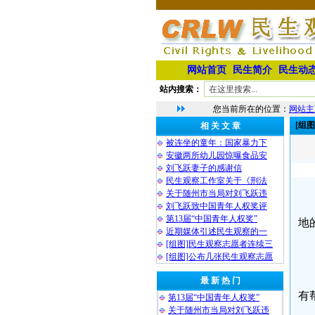
网站首页
民生简介
民生动
站内搜索：
您当前所在的位置：
网站主
[组
相 关 文 章
被连坐的童年：国家暴力下
安徽两所幼儿园惊曝食品安
刘飞跃妻子的感谢信
民生观察工作室关于《刑法
关于随州市当局对刘飞跃违
刘飞跃致中国青年人权奖评
第13届“中国青年人权奖”
地
近期媒体引述民生观察的一
[组图]民生观察志愿者连续三
[组图]公布几张民生观察志愿
最 新 热 门
有
第13届“中国青年人权奖”
关于随州市当局对刘飞跃违