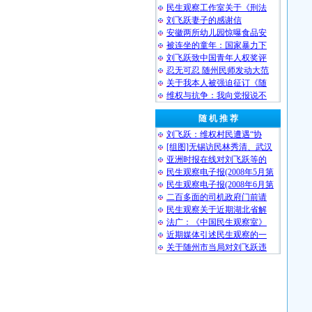
民生观察工作室关于《刑法
刘飞跃妻子的感谢信
安徽两所幼儿园惊曝食品安
被连坐的童年：国家暴力下
刘飞跃致中国青年人权奖评
忍无可忍 随州民师发动大范
关于我本人被强迫征订《随
维权与抗争：我向党报说不
随 机 推 荐
刘飞跃：维权村民遭遇“协
[组图]无锡访民林秀清、武汉
亚洲时报在线对刘飞跃等的
民生观察电子报(2008年5月第
民生观察电子报(2008年6月第
二百多面的司机政府门前请
民生观察关于近期湖北省解
法广：《中国民生观察室》
近期媒体引述民生观察的一
关于随州市当局对刘飞跃违