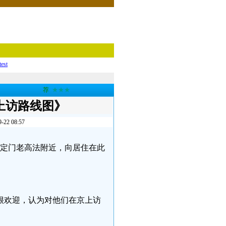
test
荐
★★★
上访路线图》
 08:57
到永定门老高法附近，向居住在此
。
很欢迎，认为对他们在京上访