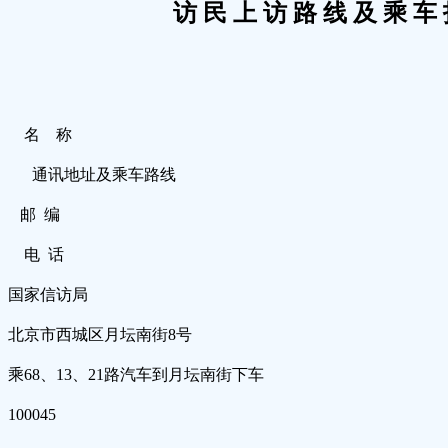
访 民 上 访 路 线 及 乘 车
名 称
通讯地址及乘车路线
邮 编
电 话
国家信访局
北京市西城区月坛南街8号
乘68、13、21路汽车到月坛南街下车
100045