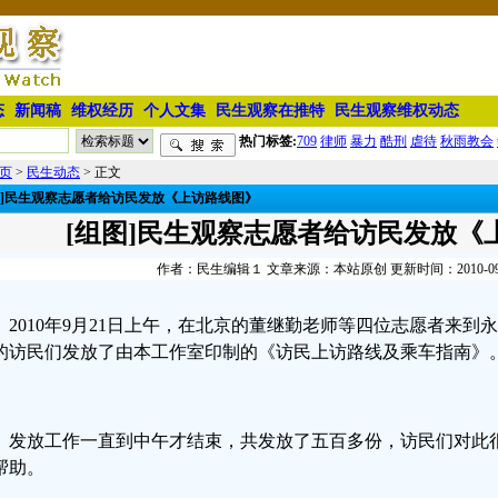
态
新闻稿
维权经历
个人文集
民生观察在推特
民生观察维权动态
热门标签:
709
律师
暴力
酷刑
虐待
秋雨教会
页
>
民生动态
> 正文
图]民生观察志愿者给访民发放《上访路线图》
[组图]民生观察志愿者给访民发放《
作者：民生编辑１ 文章来源：本站原创 更新时间：2010-09-22
2010年9月21日上午，在北京的董继勤老师等四位志愿者来
的访民们发放了由本工作室印制的《访民上访路线及乘车指南》
发放工作一直到中午才结束，共发放了五百多份，访民们对此
帮助。