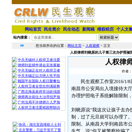
网站首页
民生简介
民生动态
新闻稿
维权经历
个人文
站内搜索：
您当前所在的位置：
网站主页
>
人权观察
> 正文
人权律师刘晓原的儿子第三次办护照被
相 关 文 章
中共无锡对人权捍卫者沈爱
人权律
律师到监狱申请会见张展被
中共无锡正在对人权捍卫者
作者：
中共无锡正以灭绝人性手段
顾国平在国际人权日聚餐拉
民生观察工作室2016/
人权捍卫者全世欣刑满获释
南昌市公安局出入境接待大
广西北海县政府非法砍伐国
办理护照电子系统解除限制
律师再次前往大冶寻找尹旭
广州当局不许律师介入尹旭
人权捍卫者沈爱斌因帮助访
刘晓原说“我这次让孩子去办
制，过了元旦就可以办理了
最 新 热 门
限制。从南昌大学到南昌市
快讯：湖北宜昌维权人士刘
北京警察：习近平管不了警
生气，说“你又被警察给骗了