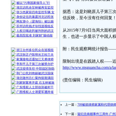
被以“污辱国家领导人”行
湖北访民余甘林被再安监控
据悉：这是刘晓原儿子第三
张少杰家前仍有监控车辆 女
身份证信息暴露河北访民张
信反映，至今没有任何回复
网友渺小（梁海怡）被以煽
苏州访民钱才珍找巡视组反
从2015年7月9日当局大
人权日喝农药被判刑的武汉
最高院批准 刘家财“煽动颠
生，也进一步显示了中国人
随 机 推 荐
附：民生观察网统计报告—
浙江台州多位民众在巡视组
武汉拆迁户陈明光王桂兰夫
家属接电话通知江天勇律师
限制出境是在践踏人权——
李和平儿子第三次被禁办护
http://www.msguancha.com/a/l
武汉疫情失控 中部战区协助
荆门公民刘艳丽被武汉国保
湖北随州吕仁菊拘留期满回
(责任编辑：民生编辑)
刘家财案将开庭 石玉林被旅
广东维权人士郑创添被村干
广西维权人士谭爱军遭跨省
上一篇：
709被抓律师家属和代理律
下一篇：
疑纪念南都事件三周年 广