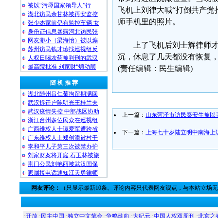
被以“污辱国家领导人”行
飞机上刘律大喊“打倒共产党
湖北访民余甘林被再安监控
师手机里的照片。
张少杰家前仍有监控车辆 女
身份证信息暴露河北访民张
网友渺小（梁海怡）被以煽
上了飞机后刘士辉律师
苏州访民钱才珍找巡视组反
沉，休息了几天都没有恢复
人权日喝农药被判刑的武汉
最高院批准 刘家财“煽动颠
(责任编辑：民生编辑)
随 机 推 荐
湖北随州吕仁菊拘留期满回
武汉拆迁户陈明光王桂兰夫
武汉疫情失控 中部战区协助
上一篇：
山东菏泽市访民秦安生被以
浙江台州多位民众在巡视组
广西维权人士谭爱军遭跨省
下一篇：
上海七十岁陆立明中南海上
广东维权人士郑创添被村干
李和平儿子第三次被禁办护
刘家财案将开庭 石玉林被旅
荆门公民刘艳丽被武汉国保
家属接电话通知江天勇律师
网友评论：
（只显示最新10条。评论内容只代表网友观点，与本站立场
·
开放
·
民主中国
·
独立中文笔会
·
争鸣动向
·
大纪元
·
中国人权双周刊
·
北京之