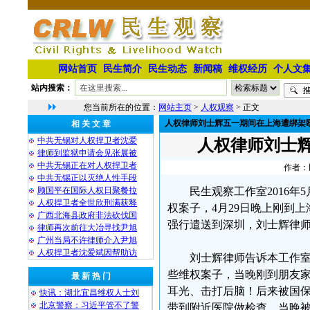
网站首页
民生简介
民生动态
新闻稿
维权经历
个人文
站内搜索：
您当前所在的位置：
网站主页
>
人权观察
> 正文
人权律师刘士辉五一期间在上海遭绑架
相 关 文 章
中共无锡对人权捍卫者沈爱
人权律师刘士
律师到监狱申请会见张展被
中共无锡正在对人权捍卫者
作者：民
中共无锡正以灭绝人性手段
顾国平在国际人权日聚餐拉
民生观察工作室2016
人权捍卫者全世欣刑满获释
权案子，4月29日晚上刚到
广西北海县政府非法砍伐国
强行遣送到深圳，刘士辉律
律师再次前往大冶寻找尹旭
广州当局不许律师介入尹旭
人权捍卫者沈爱斌因帮助访
刘士辉律师告诉本工作室
些维权案子，当晚刚到朋友
最 新 热 门
耳光、击打后脑！后来被国
快讯：湖北宜昌维权人士刘
北京警察：习近平管不了警
带到附近医院做检查。当晚