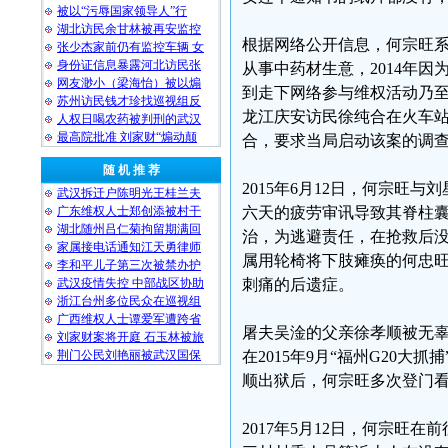
被以“污辱国家领导人”行
湖北访民余甘林被再安监控
根据网络公开信息，何宗旺
张少杰家前仍有监控车辆 女
身份证信息暴露河北访民张
从事中药材生意，2014年
网友渺小（梁海怡）被以煽
到走下网络参与维权活动乃至
苏州访民钱才珍找巡视组反
龙江庆安访民徐纯合在火车站
人权日喝农药被判刑的武汉
最高院批准 刘家财“煽动颠
合，要求当局启动该案的调
随 机 推 荐
2015年6月12日，何宗
武汉拆迁户陈明光王桂兰夫
广东维权人士郑创添被村干
六天的疲劳审讯导致其脊柱
湖北随州吕仁菊拘留期满回
治，为逃避责任，在抢救后
家属接电话通知江天勇律师
属用轮椅将下肢瘫痪的何忠
李和平儿子第三次被禁办护
武汉疫情失控 中部战区协助
刺痛的后遗症。
浙江台州多位民众在巡视组
广西维权人士谭爱军遭跨省
屠夫吴淦的父亲徐孝顺被无
刘家财案将开庭 石玉林被旅
荆门公民刘艳丽被武汉国保
在2015年9月“福州G20
顺出狱后，何宗旺多次登门
2017年5月12日，何宗旺