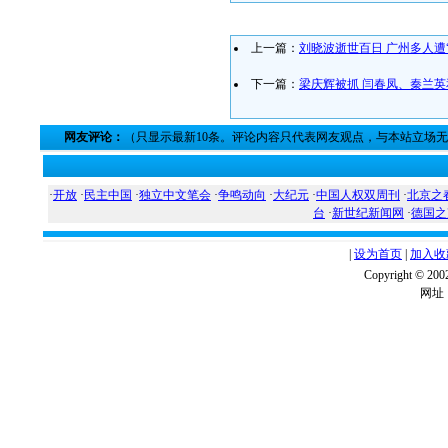
上一篇：
刘晓波逝世百日 广州多人遭
下一篇：
梁庆辉被抓 闫春凤、秦兰
网友评论：
（只显示最新10条。评论内容只代表网友观点，与本站立场
·
开放
·
民主中国
·
独立中文笔会
·
争鸣动向
·
大纪元
·
中国人权双周刊
·
北京之
台
·
新世纪新闻网
·
德国之
|
设为首页
|
加入收
Copyright ©
网址：w