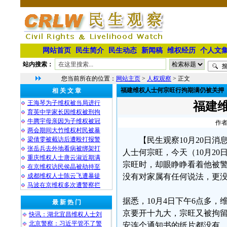
网站首页
民生简介
民生动态
新闻稿
维权经历
个人文
站内搜索：
您当前所在的位置：
网站主页
>
人权观察
> 正文
福建维权人士何宗旺行拘期满仍被关押
相 关 文 章
王海琴为子维权被当局进行
福建
育英中学家长因维权被刑拘
牛腾宇母亲因为子维权被冠
作者
两会期间大竹维权村民被暴
梁倩雯被截访后遭殴打报警
【民生观察10月20日
张岳兵去外地看病被绑架打
人士何宗旺，今天（10月2
重庆维权人士唐云淑近期满
宗旺时，却眼睁睁看着他被
在京维权访民侯晶被劫持至
成都维权人士陈云飞遭暴徒
没有对家属有任何说法，更
马波在京维权多次遭警察拦
据悉，10月4日下午6点多
最 新 热 门
京要开十九大，宗旺又被拘留
快讯：湖北宜昌维权人士刘
北京警察：习近平管不了警
安连个通知书的纸片都没有，