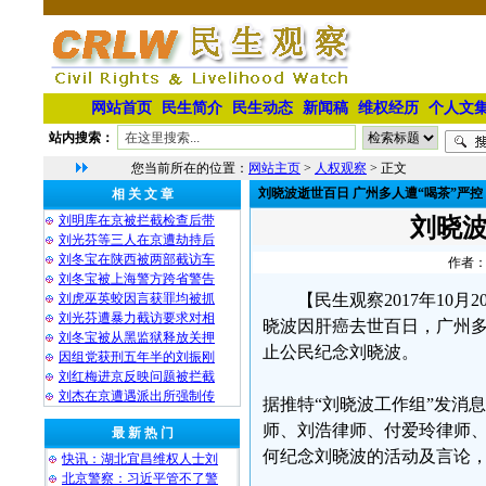
网站首页
民生简介
民生动态
新闻稿
维权经历
个人文
站内搜索：
您当前所在的位置：
网站主页
>
人权观察
> 正文
刘晓波逝世百日 广州多人遭“喝茶”严控
相 关 文 章
刘明库在京被拦截检查后带
刘晓波
刘光芬等三人在京遭劫持后
刘冬宝在陕西被两部截访车
作者：
刘冬宝被上海警方跨省警告
刘虎巫英蛟因言获罪均被抓
【民生观察2017年10
刘光芬遭暴力截访要求对相
晓波因肝癌去世百日，广州多
刘冬宝被从黑监狱释放关押
止公民纪念刘晓波。
因组党获刑五年半的刘振刚
刘红梅进京反映问题被拦截
刘杰在京遭遇派出所强制传
据推特“刘晓波工作组”发消
师、刘浩律师、付爱玲律师
最 新 热 门
何纪念刘晓波的活动及言论，
快讯：湖北宜昌维权人士刘
北京警察：习近平管不了警