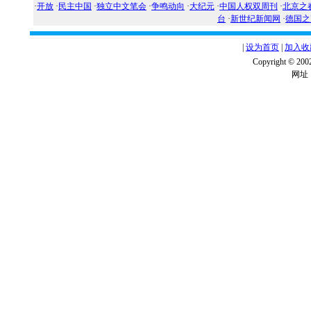
·
开放
·
民主中国
·
独立中文笔会
·
争鸣动向
·
大纪元
·
中国人权双周刊
·
北京之
台
·
新世纪新闻网
·
德国之
|
设为首页
|
加入收
Copyright ©
网址：w