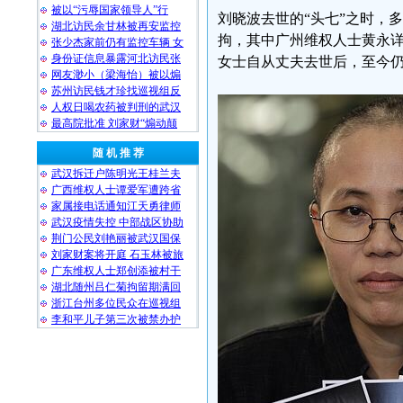
被以“污辱国家领导人”行
刘晓波去世的“头七”之时，
湖北访民余甘林被再安监控
拘，其中广州维权人士黄永
张少杰家前仍有监控车辆 女
身份证信息暴露河北访民张
女士自从丈夫去世后，至今
网友渺小（梁海怡）被以煽
苏州访民钱才珍找巡视组反
人权日喝农药被判刑的武汉
最高院批准 刘家财“煽动颠
随 机 推 荐
武汉拆迁户陈明光王桂兰夫
广西维权人士谭爱军遭跨省
家属接电话通知江天勇律师
武汉疫情失控 中部战区协助
荆门公民刘艳丽被武汉国保
刘家财案将开庭 石玉林被旅
广东维权人士郑创添被村干
湖北随州吕仁菊拘留期满回
浙江台州多位民众在巡视组
李和平儿子第三次被禁办护