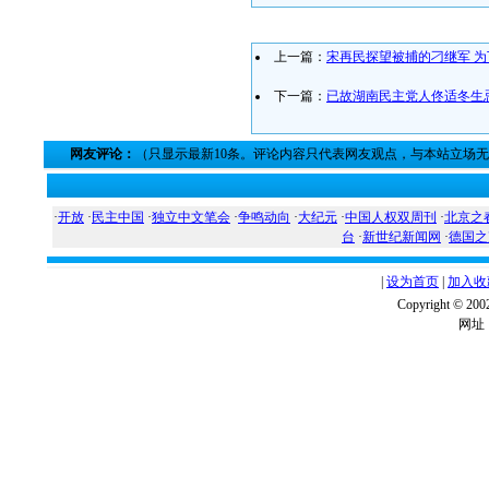
上一篇：
宋再民探望被捕的刁继军 
下一篇：
已故湖南民主党人佟适冬生
网友评论：
（只显示最新10条。评论内容只代表网友观点，与本站立场
·
开放
·
民主中国
·
独立中文笔会
·
争鸣动向
·
大纪元
·
中国人权双周刊
·
北京之
台
·
新世纪新闻网
·
德国之
|
设为首页
|
加入收
Copyright ©
网址：w