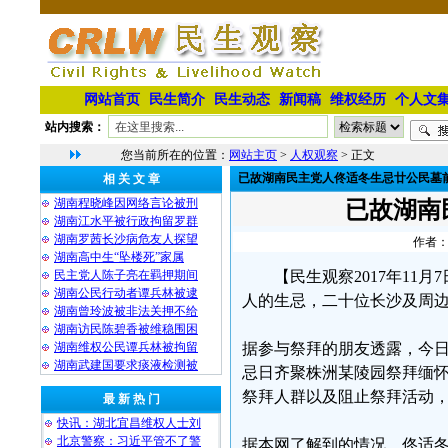
网站首页
民生简介
民生动态
新闻稿
维权经历
个人文
站内搜索：
您当前所在的位置：
网站主页
>
人权观察
> 正文
已故湖南民主党人佟适冬生忌廿公民墓
相 关 文 章
湖南程晓峰因网络言论被刑
已故湖南
湖南江水平被行政拘留罗群
湖南罗茜长沙病危友人探望
作者：
湖南高中生“坠楼死”家属
民主党人陈子亮在羁押期间
【民生观察2017年11
湖南公民行动者谭兵林被逮
人的生忌，二十位长沙及周
湖南曾玲波被非法关押不给
湖南访民陈碧香被维稳围困
湖南维权公民谭兵林被拘留
据参与祭拜的朋友透露，今
湖南武建国要求痰液检测被
忌日齐聚株洲某陵园祭拜缅
祭拜人群以及阻止祭拜活动
最 新 热 门
快讯：湖北宜昌维权人士刘
北京警察：习近平管不了警
据本网了解到的情况，佟适冬