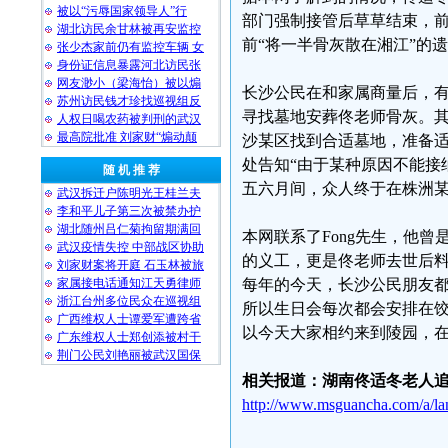
被以“污辱国家领导人”行
部门强制接管后草草结束，
湖北访民余甘林被再安监控
前“将一半骨灰散在湘江”的
张少杰家前仍有监控车辆 女
身份证信息暴露河北访民张
网友渺小（梁海怡）被以煽
长沙公民在和家属商量后，
苏州访民钱才珍找巡视组反
寻找墓地安葬佟老师骨灰。
人权日喝农药被判刑的武汉
最高院批准 刘家财“煽动颠
沙某区找到合适墓地，准备
处告知“由于某种原因不能接
随 机 推 荐
五六月间，众人终于在株洲
武汉拆迁户陈明光王桂兰夫
李和平儿子第三次被禁办护
湖北随州吕仁菊拘留期满回
本网联系了Fong先生，他
武汉疫情失控 中部战区协助
的义工，更是佟老师去世后料
刘家财案将开庭 石玉林被旅
家属接电话通知江天勇律师
每年的今天，长沙公民朋友
浙江台州多位民众在巡视组
所以生日会每次都会安排在
广西维权人士谭爱军遭跨省
以今天大家相约来到陵园，
广东维权人士郑创添被村干
荆门公民刘艳丽被武汉国保
相关报道：湖南佟适冬老人
http://www.msguancha.com/a/l