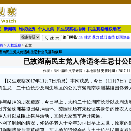
态
新闻稿
维权经历
个人文集
民生观察在推特
民生观察维权动态
热门标签:
709
律师
暴力
酷刑
虐待
秋雨教会
页
>
人权观察
> 正文
湖南民主党人佟适冬生忌廿公民墓前祭拜
已故湖南民主党人佟适冬生忌廿公
作者：民生编辑 文章来源：本地原创 更新时间：2017-11-07 
【民生观察2017年11月7日消息】本网获悉，今日（11月7
的生忌，二十位长沙及周边地区的公民齐聚湖南株洲某陵园佟老
参与祭拜的朋友透露，今日早上，大约二十位湖南长沙以及周边
日齐聚株洲某陵园祭拜缅怀。陵园现场有未经证实身份的便衣人
拜人群以及阻止祭拜活动，直到大家驾车离开陵园。
本网了解到的情况，佟适冬老人于今年3月4日早上去世，原定的
门强制接管后草草结束，前去参加追悼会的六七十位公民朋友被