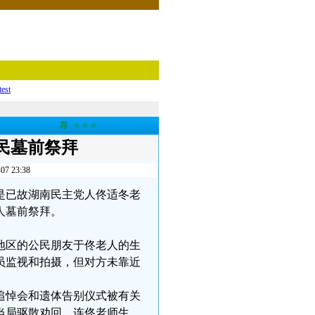
test
荐
★★★
民墓前祭拜
23:38
日）是已故湖南民主党人佟适冬老
人墓前祭拜。
地区的公民朋友于佟老人的生
员监视和拍摄，但对方未靠近
追悼会和遗体告别仪式被有关
当局驱散劝回，连佟老师生