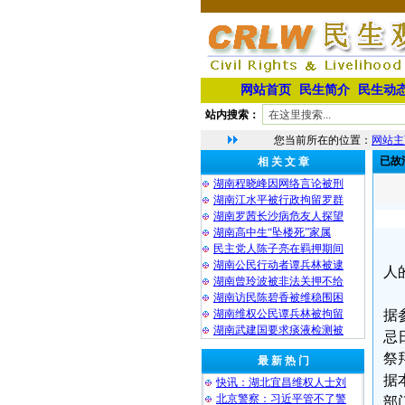
网站首页
民生简介
民生动
站内搜索：
您当前所在的位置：
网站主
已故
相 关 文 章
湖南程晓峰因网络言论被刑
湖南江水平被行政拘留罗群
湖南罗茜长沙病危友人探望
湖南高中生“坠楼死”家属
民主党人陈子亮在羁押期间
湖南公民行动者谭兵林被逮
人
湖南曾玲波被非法关押不给
湖南访民陈碧香被维稳围困
湖南维权公民谭兵林被拘留
据
湖南武建国要求痰液检测被
忌
祭
最 新 热 门
据
快讯：湖北宜昌维权人士刘
北京警察：习近平管不了警
部