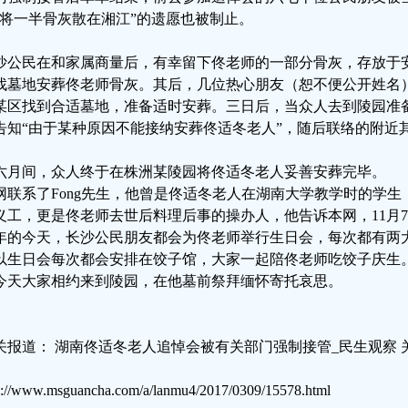
“将一半骨灰散在湘江”的遗愿也被制止。
沙公民在和家属商量后，有幸留下佟老师的一部分骨灰，存放于
找墓地安葬佟老师骨灰。其后，几位热心朋友（恕不便公开姓名
某区找到合适墓地，准备适时安葬。三日后，当众人去到陵园准
告知“由于某种原因不能接纳安葬佟适冬老人”，随后联络的附近
六月间，众人终于在株洲某陵园将佟适冬老人妥善安葬完毕。
网联系了Fong先生，他曾是佟适冬老人在湖南大学教学时的学
义工，更是佟老师去世后料理后事的操办人，他告诉本网，11月
年的今天，长沙公民朋友都会为佟老师举行生日会，每次都有两
以生日会每次都会安排在饺子馆，大家一起陪佟老师吃饺子庆生
今天大家相约来到陵园，在他墓前祭拜缅怀寄托哀思。
关报道： 湖南佟适冬老人追悼会被有关部门强制接管_民生观察 
p://www.msguancha.com/a/lanmu4/2017/0309/15578.html