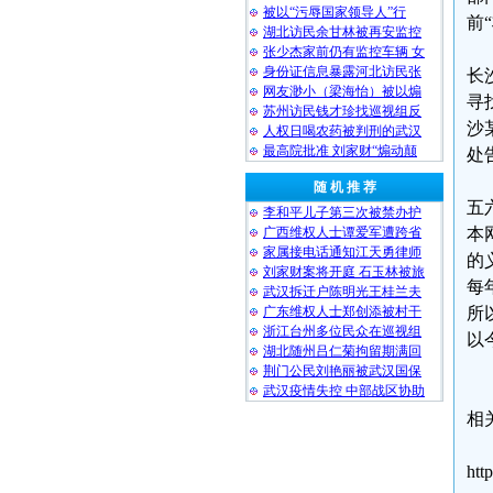
被以“污辱国家领导人”行
前
湖北访民余甘林被再安监控
张少杰家前仍有监控车辆 女
身份证信息暴露河北访民张
长
网友渺小（梁海怡）被以煽
寻
苏州访民钱才珍找巡视组反
沙
人权日喝农药被判刑的武汉
最高院批准 刘家财“煽动颠
处
随 机 推 荐
五
李和平儿子第三次被禁办护
广西维权人士谭爱军遭跨省
本
家属接电话通知江天勇律师
的
刘家财案将开庭 石玉林被旅
每
武汉拆迁户陈明光王桂兰夫
广东维权人士郑创添被村干
所
浙江台州多位民众在巡视组
以
湖北随州吕仁菊拘留期满回
荆门公民刘艳丽被武汉国保
武汉疫情失控 中部战区协助
相
htt