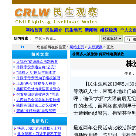
网站首页
民生简介
民生动态
新闻稿
维权经历
个人文
站内搜索：
您当前所在的位置：
网站主页
>
人权观察
> 正文
株洲多人被旅游 何家维电脑被收
相 关 文 章
无锡办“信访群众法制教育
株
牛腾宇父亲遭自称“公安”
“乌有之乡”网站主编李道
作者：民
牛腾宇母亲因为子维权被冠
上海“两会”维稳多人被关
【民生观察2019年5月
杨丽病危外出就医竟被强迫
等活跃人士，带离本地出门旅
付友玲因信访被列为 “网逃
呼，确保“六四”大限前后无
六四前后全国各地被监控维
陈国英因进京上访又被关“
件的出现，而网络肃清則早
宋赫“被精神病”导致驾照
士遭到约谈警告、拘留甚至
最 新 热 门
最近两年公民活动比较活跃
快讯：湖北宜昌维权人士刘
北京警察：习近平管不了警
包括欧彪峰、陈思明、郭闽等