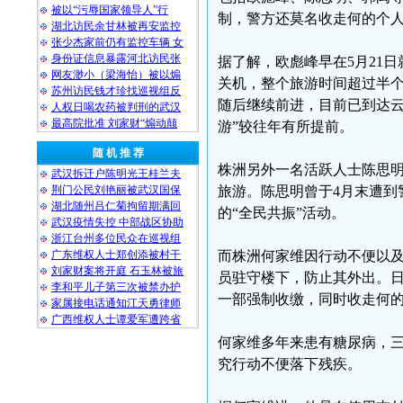
被以“污辱国家领导人”行
制，警方还莫名收走何的个
湖北访民余甘林被再安监控
张少杰家前仍有监控车辆 女
身份证信息暴露河北访民张
据了解，欧彪峰早在5月21
网友渺小（梁海怡）被以煽
关机，整个旅游时间超过半个
苏州访民钱才珍找巡视组反
随后继续前进，目前已到达云
人权日喝农药被判刑的武汉
最高院批准 刘家财“煽动颠
游”较往年有所提前。
随 机 推 荐
株洲另外一名活跃人士陈思明
武汉拆迁户陈明光王桂兰夫
荆门公民刘艳丽被武汉国保
旅游。陈思明曾于4月末遭到
湖北随州吕仁菊拘留期满回
的“全民共振”活动。
武汉疫情失控 中部战区协助
浙江台州多位民众在巡视组
广东维权人士郑创添被村干
而株洲何家维因行动不便以及
刘家财案将开庭 石玉林被旅
员驻守楼下，防止其外出。
李和平儿子第三次被禁办护
一部强制收缴，同时收走何
家属接电话通知江天勇律师
广西维权人士谭爱军遭跨省
何家维多年来患有糖尿病，
究行动不便落下残疾。