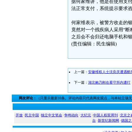
据何家维讲，他是在使用支
法正常支付，系统提示要求
何家维表示，被警方收走的
竟然对一个残疾病人采用“断
之后会不会归还电脑手机和
(责任编辑：民生编辑)
上一篇：
安徽维权人士沈良庆遭遇酷
下一篇：
湖北鲍乃刚在看守所内遭打
网友评论：
（只显示最新10条。评论内容只代表网友观点，与本站立场
·
开放
·
民主中国
·
独立中文笔会
·
争鸣动向
·
大纪元
·
中国人权双周刊
·
北京之
台
·
新世纪新闻网
·
德国之