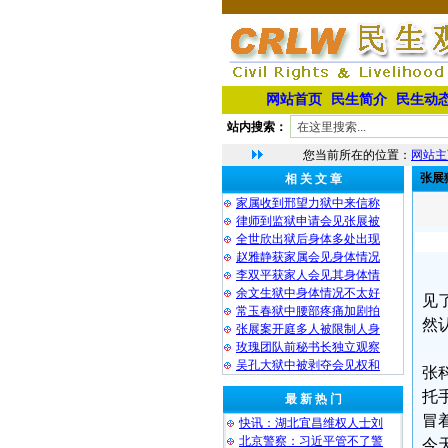
网站首页
民生简介
民生动
站内搜索：
您当前所在的位置：
网站主
张展
相 关 文 章
家属收到邢望力狱中来信称
律师到监狱申请会见张展被
全世欣出狱后身体多处出现
赵雅静获家属会见身体情况
李双平获家人会见其身体情
余文生狱中身体情况不太好
见
常玉春狱中腰部疼痛加剧拍
然
张展案开庭多人被限制人身
玫瑰团队前秘书长独立观察
吴孔大狱中被剥夺会见权和
张
托
最 新 热 门
冒
快讯：湖北宜昌维权人士刘
北京警察：习近平管不了警
今