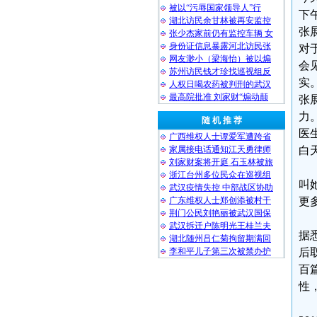
被以“污辱国家领导人”行
下
湖北访民余甘林被再安监控
张
张少杰家前仍有监控车辆 女
身份证信息暴露河北访民张
对
网友渺小（梁海怡）被以煽
会
苏州访民钱才珍找巡视组反
实
人权日喝农药被判刑的武汉
最高院批准 刘家财“煽动颠
张
力
随 机 推 荐
医
广西维权人士谭爱军遭跨省
家属接电话通知江天勇律师
白
刘家财案将开庭 石玉林被旅
浙江台州多位民众在巡视组
叫
武汉疫情失控 中部战区协助
广东维权人士郑创添被村干
更
荆门公民刘艳丽被武汉国保
武汉拆迁户陈明光王桂兰夫
据
湖北随州吕仁菊拘留期满回
李和平儿子第三次被禁办护
后
百
性