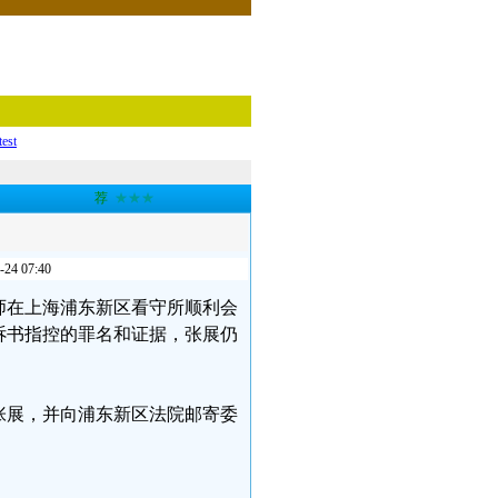
test
荐
★★★
 07:40
科律师在上海浦东新区看守所顺利会
诉书指控的罪名和证据，张展仍
张展，并向浦东新区法院邮寄委