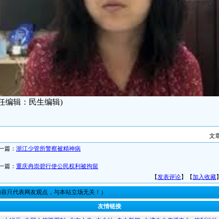
责任编辑：民生编辑)
文
一篇：
浙江少管所警察被精神病
一篇：
重庆冉崇碧行使公民权利被拘留
【
发表评论
】【
加入收藏
内容只代表网友观点，与本站立场无关！）
友情链接