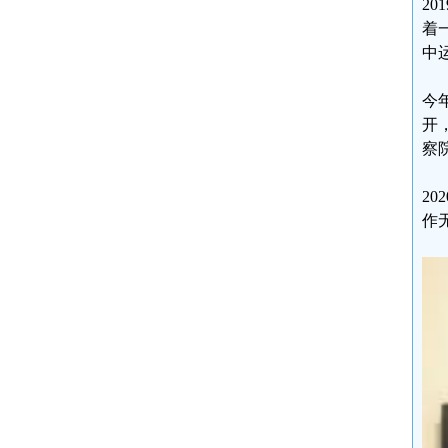
2
着
中
今
开
察
2
作