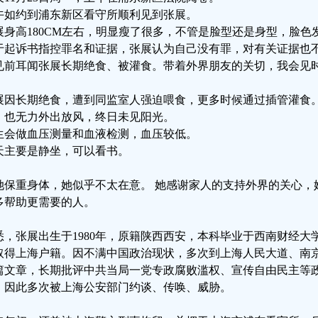
午如约到浦东新区看守所顺利见到张展。
展身高180CM左右，明显瘦了很多，不管是脸型还是身型，脸色
于起诉书指控罪名和证据，张展认为自己没有罪，对有关证据也
见前耳闻张展长期绝食、被灌食。带着外界朋友的关切，我会见
。
展因长期绝食，遭到同监室人强迫喂食，更多时候通过插管灌食
。也无力外出放风，终日未见阳光。
生会做血压测量和血液检测，血压较低。
天主要是静坐，可以看书。
她保重身体，她似乎不太在意。 她感谢家人的支持外界的关心，
多帮助更需要的人。
悉，张展出生于1980年，原籍陕西西安，本科毕业于西南财经大
取得上海户籍。因不满中国政治现状，多次到上海人民大道、南
篇文章，长期批评中共当局一党专政腐败滥权、宣传自由民主等
，因此多次被上海公安部门约谈、传唤、威胁。