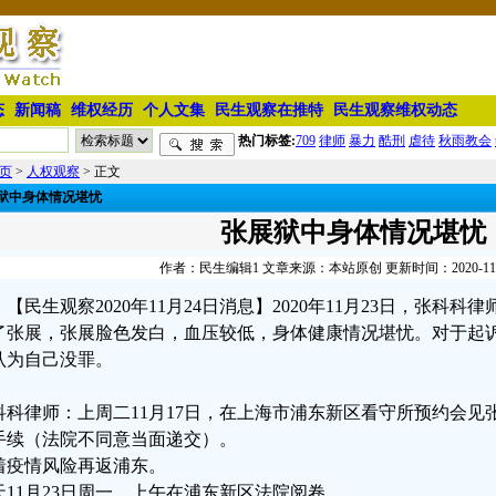
态
新闻稿
维权经历
个人文集
民生观察在推特
民生观察维权动态
热门标签:
709
律师
暴力
酷刑
虐待
秋雨教会
页
>
人权观察
> 正文
狱中身体情况堪忧
张展狱中身体情况堪忧
作者：民生编辑1 文章来源：本站原创 更新时间：2020-11-24
【民生观察2020年11月24日消息】2020年11月23日，张科
了张展，张展脸色发白，血压较低，身体健康情况堪忧。对于起
认为自己没罪。
科科律师：上周二11月17日，在上海市浦东新区看守所预约会见
手续（法院不同意当面递交）。
着疫情风险再返浦东。
天11月23日周一，上午在浦东新区法院阅卷。