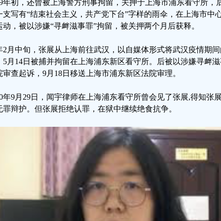
019年初，还曾被上海警方刑事拘留，关押于上海市浦东看守所，后获
一支写有“结束社会主义，共产党下台”字样的雨伞，在上海市中
运动，被以涉嫌“寻衅滋事罪”拘留，被关押两个月后获释。
年2月中旬，张展从上海前往武汉，以自媒体形式将武汉疫情期
，5月14日被捕并拘留在上海浦东新区看守所。后被以涉嫌寻衅滋
院审查起诉，9月18日移送上海市浦东新区法院审理。
020年9月29日，闻宇律师在上海浦东看守所曾会见了张展,得知张
无罪辩护。但张展拒绝认罪，在狱中继续绝食抗争。