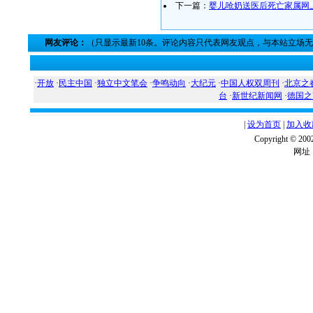
下一篇：
婴儿呛奶送医后死亡家属网
网友评论：
（只显示最新10条。评论内容只代表网友观点，与本站立场
·
开放
·
民主中国
·
独立中文笔会
·
争鸣动向
·
大纪元
·
中国人权双周刊
·
北京之
台
·
新世纪新闻网
·
德国之
|
设为首页
|
加入收
Copyright ©
网址：w