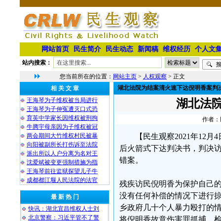
网站首页
民生简介
民生动态
新闻稿
维权经历
个人文
站内搜索：
您当前所在的位置：
网站主页
>
人权观察
> 正文
湖北法院为结案清火速下达倪明香案判
相 关 文 章
王海琴为子维权被当局进行
湖北法
王海琴为子伸冤遭灭口式恐
育英中学家长因维权被刑拘
作者：民
牛腾宇母亲因为子维权被冠
两会期间大竹维权村民被暴
【民生观察2021年1
向阳被副所长打伤诉至法院
后火箭式下达判决书，判决
派出所以人户分离为名对王
错案。
沈爱斌被变更强制措施为指
王海琴前往监狱探望儿子牛
成都都江堰人民法院的法官
残疾访民倪明香为保护自己
没有任何补偿的情况下进行
最 新 热 门
乡政府几十个人暴力殴打的
快讯：湖北宜昌维权人士刘
北京警察：习近平管不了警
将倪明香故意伤害罪抓捕，