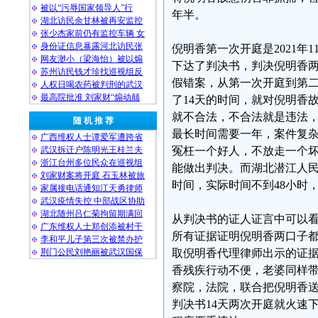
被以“污辱国家领导人”行
年半。
湖北访民余甘林被再安监控
张少杰家前仍有监控车辆 女
身份证信息暴露河北访民张
倪明香第一次开庭是2021年1
网友渺小（梁海怡）被以煽
下达了判决书，判决倪明香两
苏州访民钱才珍找巡视组反
假错案，从第一次开庭到第
人权日喝农药被判刑的武汉
最高院批准 刘家财“煽动颠
了14天的时间，就对倪明香
就不合法，不合法就是违法
随 机 推 荐
最长时间需要一年，案件复
广西维权人士谭爱军遭跨省
武汉拆迁户陈明光王桂兰夫
冤枉一个好人，不放走一个
浙江台州多位民众在巡视组
能做出判决。而湖北潜江人民法
刘家财案将开庭 石玉林被旅
时间，实际时间不到48小时
家属接电话通知江天勇律师
武汉疫情失控 中部战区协助
湖北随州吕仁菊拘留期满回
从判决书的证人证言中可以
广东维权人士郑创添被村干
所有证据证明倪明香两口子
李和平儿子第三次被禁办护
荆门公民刘艳丽被武汉国保
取倪明香代理律师出示的证
香残疾行动不便，老婆同样
察院，法院，联合把倪明香
判决书14天两次开庭就火速