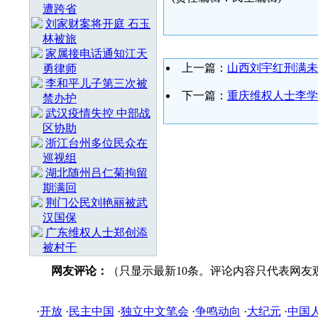
遭跨省
刘家财案将开庭 石玉
林被旅
家属接电话通知江天
上一篇：
山西刘宇红刑满未
勇律师
李和平儿子第三次被
下一篇：
重庆维权人士李学
禁办护
武汉疫情失控 中部战
区协助
浙江台州多位民众在
巡视组
湖北随州吕仁菊拘留
期满回
荆门公民刘艳丽被武
汉国保
广东维权人士郑创添
被村干
网友评论：
（只显示最新10条。评论内容只代表网友
·
开放
·
民主中国
·
独立中文笔会
·
争鸣动向
·
大纪元
·
中国