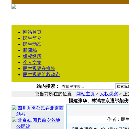
网站首页
民生简介
民生动态
新闻稿
维权经历
个人文集
民生观察在推特
民生观察维权动态
站内搜索：
您当前所在的位置：
网站主页
>
人权观察
> 正
福建张华、林鸿在京遭绑架伤
相 关 文 章
四川九名公民在北京西
站被
作者：民生编
北京9.3阅兵前夕各地
公民被