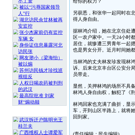
不了警
给你的权力？
被以“污辱国家领导
另获悉，和张华一起同时在北
人”行
得人身自由。
湖北访民余甘林被再
安监控
据林鸿介绍，她在北京住处
张少杰家前仍有监控
区一农户家中。一天24小时
车辆 女
居住，就惨遭三男青年一起
身份证信息暴露河北
也是男女分开。近月时间她
访民张
网友渺小（梁海怡）
当林鸿的丈夫林发珍发现林鸿在
被以煽
诉。后来北京丰台区公安分
苏州访民钱才珍找巡
员带走。
视组反
人权日喝农药被判刑
显然，关押林鸿的场所不具备
的武汉
林鸿人身自由权，触犯了《
最高院批准 刘家
财“煽动颠
林鸿回家也充满了曲折，显示
车，开到山区半路上，就将
随 机 推 荐
回到家。
武汉拆迁户陈明光王
桂兰夫
广西维权人士谭爱军
(责任编辑：民生编辑)