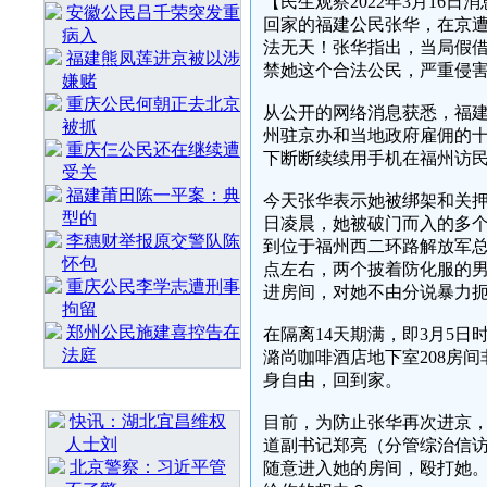
【民生观察2022年3月16日
安徽公民吕千荣突发重
回家的福建公民张华，在京
病入
法无天！张华指出，当局假
福建熊凤莲进京被以涉
禁她这个合法公民，严重侵
嫌赌
重庆公民何朝正去北京
从公开的网络消息获悉，福建
被抓
州驻京办和当地政府雇佣的
重庆仨公民还在继续遭
下断断续续用手机在福州访
受关
福建莆田陈一平案：典
今天张华表示她被绑架和关押
型的
日凌晨，她被破门而入的多个
李穗财举报原交警队陈
到位于福州西二环路解放军总院
怀包
点左右，两个披着防化服的男
重庆公民李学志遭刑事
进房间，对她不由分说暴力
拘留
郑州公民施建喜控告在
在隔离14天期满，即3月5
法庭
潞尚咖啡酒店地下室208房
身自由，回到家。
最 新 热 门
快讯：湖北宜昌维权
目前，为防止张华再次进京
人士刘
道副书记郑亮（分管综治信访
北京警察：习近平管
随意进入她的房间，殴打她。“