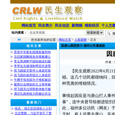
网站首页
民生简介
民生动态
新闻稿
维权经历
个人文
站内搜索：
您当前所在的位置：
网站主页
>
人权观察
> 正文
因唐山黑恶势力 福州公民遭威胁
相 关 文 章
育英中学家长因维权被刑拘
因
沈启家因翻墙发布视频遭公
李玉凤谭树平因给杨佳扫墓
作者：民
李琴在京被强制带回关进黑
高飞因提交暂停人体器官移
【民生观察2022年6
高飞因向政府提出人体器官
稳。这几个访民都很纳闷，
牛腾宇母亲因为子维权被冠
种荒唐的维稳情况。
被黑社会绑架的王义翠再被
邓飞因关注弱势群体账号被
满宗礼因承租大院被以非法
事情起因应是与唐山打人事件
暴”，连中央督导组都进驻扫
最 新 热 门
此，福州多位访民（网友）于6
快讯：湖北宜昌维权人士刘
北京警察：习近平管不了警
天时，有人说要去唐山，实名