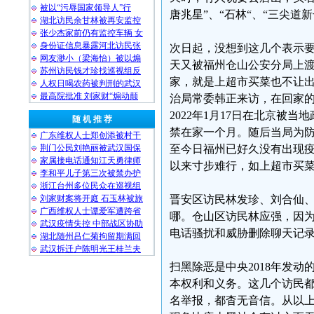
被以“污辱国家领导人”行
唐兆星”、“石林“、“三尖道新
湖北访民余甘林被再安监控
张少杰家前仍有监控车辆 女
身份证信息暴露河北访民张
次日起，没想到这几个表示
网友渺小（梁海怡）被以煽
天又被福州仓山公安分局上渡
苏州访民钱才珍找巡视组反
家，就是上超市买菜也不让
人权日喝农药被判刑的武汉
最高院批准 刘家财“煽动颠
治局常委韩正来访，在回家
2022年1月17日在北京被
随 机 推 荐
禁在家一个月。随后当局为
广东维权人士郑创添被村干
荆门公民刘艳丽被武汉国保
至今日福州已好久没有出现
家属接电话通知江天勇律师
以来寸步难行，如上超市买
李和平儿子第三次被禁办护
浙江台州多位民众在巡视组
刘家财案将开庭 石玉林被旅
晋安区访民林发珍、刘合仙
广西维权人士谭爱军遭跨省
哪。仓山区访民林应强，因为
武汉疫情失控 中部战区协助
电话骚扰和威胁删除聊天记
湖北随州吕仁菊拘留期满回
武汉拆迁户陈明光王桂兰夫
扫黑除恶是中央2018年发
本权利和义务。这几个访民
名举报，都杳无音信。从以