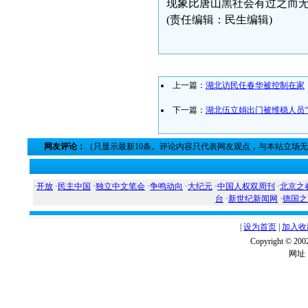
现象比唐山黑社会有过之而
(责任编辑：民生编辑)
上一篇：
湖北访民任春华被控制在家
下一篇：
湖北伍立娟出门被维稳人员“
网友评论：
（只显示最新10条。评论内容只代表网友观点，与本站立场
·
开放
·
民主中国
·
独立中文笔会
·
争鸣动向
·
大纪元
·
中国人权双周刊
·
北京之
台
·
新世纪新闻网
·
德国之
|
设为首页
|
加入收
Copyright ©
网址：w