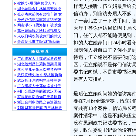
被以“污辱国家领导人”行
样无人接听，伍立娟最后给
湖北访民余甘林被再安监控
信访办，到信访办后人不多
张少杰家前仍有监控车辆 女
身份证信息暴露河北访民张
了一会儿去了一下洗手间，
网友渺小（梁海怡）被以煽
大厅里等你信访局长啊！局
苏州访民钱才珍找巡视组反
门，任何人都不能随便见到
人权日喝农药被判刑的武汉
最高院批准 刘家财“煽动颠
排的人在她家门口24小时看
限制你人身自由了？你不是
随 机 推 荐
待遇，伍立娟说不需要你们
广西维权人士谭爱军遭跨省
湖北随州吕仁菊拘留期满回
区，伍立娟说不是你们信访
李和平儿子第三次被禁办护
委书记向斌，不是市委书记
武汉疫情失控 中部战区协助
是有人安排的。
武汉拆迁户陈明光王桂兰夫
广东维权人士郑创添被村干
荆门公民刘艳丽被武汉国保
最后伍立娟询问她的信访案
家属接电话通知江天勇律师
要在7月份全部清零，伍立娟
浙江台州多位民众在巡视组
刘家财案将开庭 石玉林被旅
零共有13个案件，信访局长
案件清零中，这是不解决伍
没有见到政书记法委书记，
委，政法委副书记说他没有