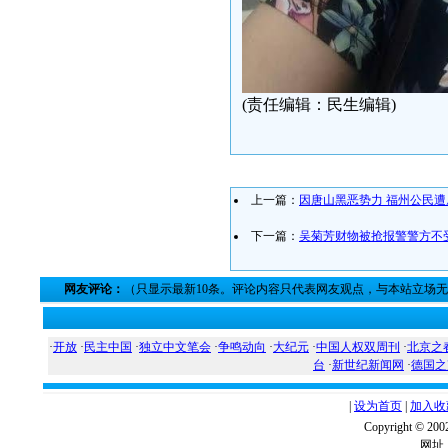
(责任编辑：民生编辑)
上一篇：
因唐山黑恶势力 福州公民遭
下一篇：
吴菊芳财物被抢报警警方不
网友评论：
（只显示最新10条。评论内容只代表网友观点，与本站立场
·
开放
·
民主中国
·
独立中文笔会
·
争鸣动向
·
大纪元
·
中国人权双周刊
·
北京之
台
·
新世纪新闻网
·
德国之
|
设为首页
|
加入收
Copyright ©
网址：w