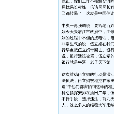
他正，你们工作不接触交流
局找局长程峰，信访局局长
己都转晕了，这就是中国信
中央一再强调说：要给老百
娟今天去潜江市政府中，由银
娟的过程中不但的接电话，
非常生气的说，伍立娟在我
行早点把伍立娟带回去。银
说，银行活该被骂，伍立娟
银行就是牛逼！老子天下第
这次维稳伍立娟的行动是潜
法执法，伍立娟被稳控在家里
送”中他们都害怕到这样的程
稳总指挥安排在油田广华，
不择手段，选择违法，前几
人，这么多人的维稳大军用