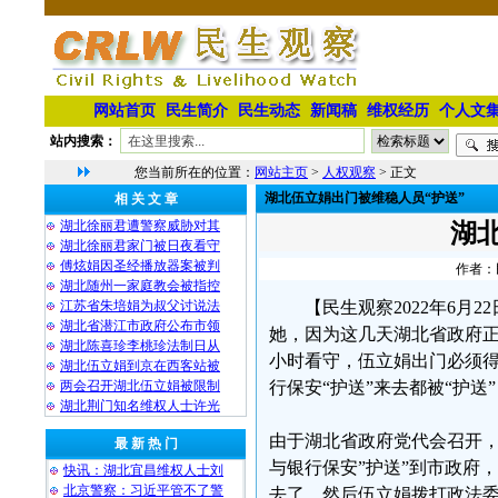
网站首页
民生简介
民生动态
新闻稿
维权经历
个人文
站内搜索：
您当前所在的位置：
网站主页
>
人权观察
> 正文
湖北伍立娟出门被维稳人员“护送”
相 关 文 章
湖北徐丽君遭警察威胁对其
湖
湖北徐丽君家门被日夜看守
傅炫娟因圣经播放器案被判
作者：民
湖北随州一家庭教会被指控
江苏省朱培娟为叔父讨说法
【民生观察2022年6月
湖北省潜江市政府公布市领
她，因为这几天湖北省政府正
湖北陈喜珍李桃珍法制日从
小时看守，伍立娟出门必须
湖北伍立娟到京在西客站被
两会召开湖北伍立娟被限制
行保安“护送”来去都被“护送
湖北荆门知名维权人士许光
由于湖北省政府党代会召开
最 新 热 门
与银行保安”护送”到市政府
快讯：湖北宜昌维权人士刘
北京警察：习近平管不了警
去了，然后伍立娟拨打政法