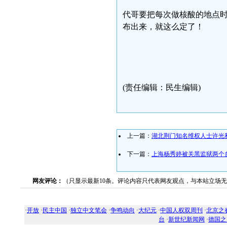
代哥要把每次做核酸的地点时
布出来，就这么定了！
(责任编辑：民生编辑)
上一篇：
湖北荆门知名维权人士许光
下一篇：
上海杨秀婷被关黑监狱两个
网友评论：
（只显示最新10条。评论内容只代表网友观点，与本站立场
·
开放
·
民主中国
·
独立中文笔会
·
争鸣动向
·
大纪元
·
中国人权双周刊
·
北京之
台
·
新世纪新闻网
·
德国之