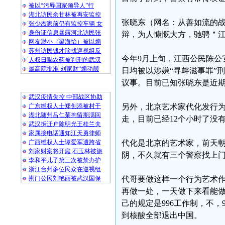
被以“污辱国家领导人”行
湖北访民余甘林被再安监控
张晓东（网名：从善如流的战
张少杰家前仍有监控车辆 女
身份证信息暴露河北访民张
辩，为人慷慨大方，驰骋＂
网友渺小（梁海怡）被以煽
苏州访民钱才珍找巡视组反
今年9月上旬，江西公民陈公
人权日喝农药被判刑的武汉
最高院批准 刘家财“煽动颠
日均被以涉嫌“寻衅滋事罪”
议事。目前已知张晓东是近
随 机 推 荐
武汉疫情失控 中部战区协助
广东维权人士郑创添被村干
另外，北京艺术家代化发行为艺
湖北随州吕仁菊拘留期满回
走，目前已经12个小时了没
武汉拆迁户陈明光王桂兰夫
家属接电话通知江天勇律师
广西维权人士谭爱军遭跨省
代化是北京的艺术家，前天
刘家财案将开庭 石玉林被旅
阴，不久就有三个警察找上
李和平儿子第三次被禁办护
浙江台州多位民众在巡视组
荆门公民刘艳丽被武汉国保
代哥要做这样一个行为艺术作
再做一处，一天做下来看能做
己的规定是996工作制，不
到核酸全部退出中国。