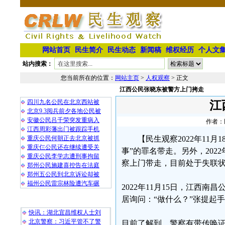
网站首页
民生简介
民生动态
新闻稿
维权经历
个人文
站内搜索：
您当前所在的位置：
网站主页
>
人权观察
> 正文
江西公民张晓东被警方上门拷走
相 关 文 章
四川九名公民在北京西站被
江
北京9.3阅兵前夕各地公民被
安徽公民吕千荣突发重病入
作者：民
江西周彩藩出门被跟踪手机
重庆公民何朝正去北京被抓
【民生观察2022年11月
重庆仨公民还在继续遭受关
事”的罪名带走。另外，202
重庆公民李学志遭刑事拘留
察上门带走，目前处于失联
郑州公民施建喜控告在法庭
郑州五公民到北京诉讼却被
福州公民雷宗林险遭汽车碾
2022年11月15日，江西
居询问：“做什么？”张提起手
最 新 热 门
快讯：湖北宜昌维权人士刘
北京警察：习近平管不了警
目前了解到，警察有带传唤证