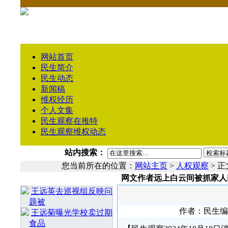
网站首页
民生简介
民生动态
新闻稿
维权经历
个人文集
民生观察在推特
民生观察维权动态
站内搜索：
您当前所在的位置：
网站主页
>
人权观察
> 正
网文作者远上白云间被抓家人
相 关 文 章
王远英去巡视组反映问
题被
作者：民生编辑1
王远菊曝光学校卖过期
食品