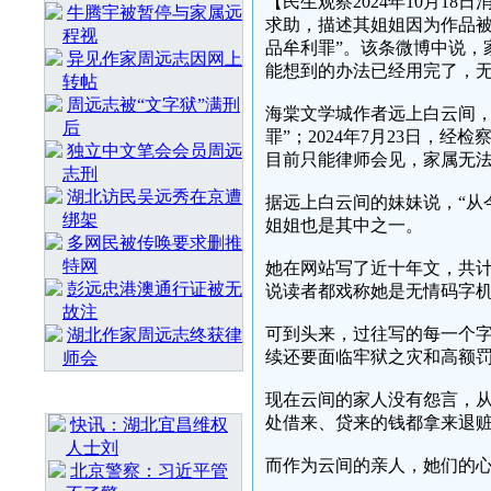
【民生观察2024年10月18
牛腾宇被暂停与家属远
求助，描述其姐姐因为作品被
程视
品牟利罪”。该条微博中说，
异见作家周远志因网上
能想到的办法已经用完了，
转帖
周远志被“文字狱”满刑
海棠文学城作者远上白云间，于
后
罪”；2024年7月23日，
独立中文笔会会员周远
目前只能律师会见，家属无
志刑
湖北访民吴远秀在京遭
据远上白云间的妹妹说，“从
绑架
姐姐也是其中之一。
多网民被传唤要求删推
特网
她在网站写了近十年文，共
彭远忠港澳通行证被无
说读者都戏称她是无情码字
故注
可到头来，过往写的每一个
湖北作家周远志终获律
续还要面临牢狱之灾和高额罚
师会
最 新 热 门
现在云间的家人没有怨言，
处借来、贷来的钱都拿来退
快讯：湖北宜昌维权
人士刘
而作为云间的亲人，她们的
北京警察：习近平管