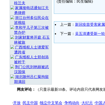
(责任编辑：民生编辑)
桂兰夫
家属接电话通知江天
勇律师
浙江台州多位民众在
巡视组
上一篇：
新冠疫苗受害家属
李和平儿子第三次被
禁办护
下一篇：
吴五清遭受新一轮
刘家财案将开庭 石玉
林被旅
广西维权人士谭爱军
遭跨省
广东维权人士郑创添
被村干
荆门公民刘艳丽被武
汉国保
湖北随州吕仁菊拘留
期满回
网友评论：
（只显示最新10条。评论内容只代表网友
·
开放
·
民主中国
·
独立中文笔会
·
争鸣动向
·
大纪元
·
中国