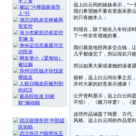
不了警
远上白云间的妹妹表示，“一
被以“污辱国家领导
我们希望她不要在里面呆那
人”行
的只有她本人；
湖北访民余甘林被再
安监控
到现在，除了能在入冬转凉
张少杰家前仍有监控
了一件非常艰难的事。
车辆 女
身份证信息暴露河北
我们着急地想再多交点钱，
访民张
几乎都做完了，所以现在只
网友渺小（梁海怡）
被以煽
所以如果大家或者她的读者愿
苏州访民钱才珍找巡
视组反
据称，远上白云间出事之后
人权日喝农药被判刑
并对大家的好意表示感谢！
的武汉
公开资料显示，远上白云间
最高院批准 刘家
不悟》、《横刀夺爱》、《
财“煽动颠
随 机 推 荐
这些作品涵盖了纯爱、古代
风格。远上白云间的作品受
武汉疫情失控 中部战
区协助
武汉拆迁户陈明光王