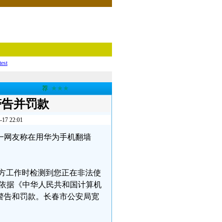
test
荐
★★★
警告并罚款
 22:01
长春一网友称在用华为手机翻墙
。
，警方工作时检测到您正在非法使
，依据《中华人民共和国计算机
警告和罚款。长春市公安局宽