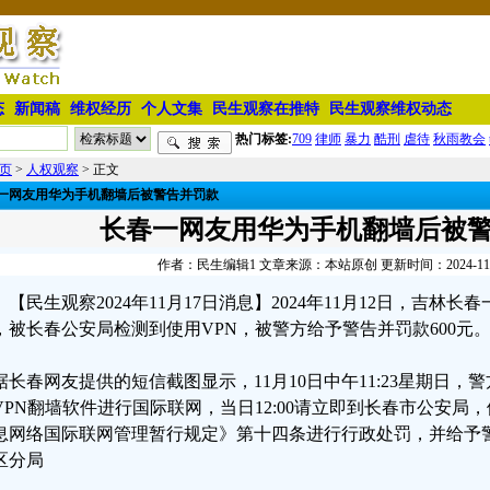
态
新闻稿
维权经历
个人文集
民生观察在推特
民生观察维权动态
热门标签:
709
律师
暴力
酷刑
虐待
秋雨教会
页
>
人权观察
> 正文
一网友用华为手机翻墙后被警告并罚款
长春一网友用华为手机翻墙后被
作者：民生编辑1 文章来源：本站原创 更新时间：2024-11-17
【民生观察2024年11月17日消息】2024年11月12日，吉林
，被长春公安局检测到使用VPN，被警方给予警告并罚款600元
据长春网友提供的短信截图显示，11月10日中午11:23星期日
VPN翻墙软件进行国际联网，当日12:00请立即到长春市公安局
息网络国际联网管理暂行规定》第十四条进行行政处罚，并给予
区分局