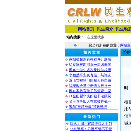
网站首页
民生简介
民生动
站内搜索：
您当前所在的位置：
网站主
长春
相 关 文 章
谢阳被超期羁押案件开庭后
徐秦家被断网近一周因养老
邵东一学生多次反映学校拒
李翘楚平安夜寄信：与许志
袁飞雪被堵门限制人身自由
锡安教会遭冲击俩人被拘一
时
因在家教育孩子苏炳森一家
张金山瞿华夫妇被非法限制
吴玉喜等四人在京被拦截一
根
宋赫“被精神病”导致驾照
用
信
最 新 热 门
城
快讯：湖北宜昌维权人士刘
北京警察：习近平管不了警