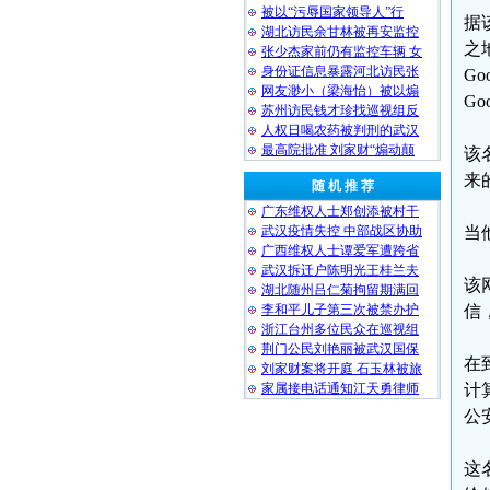
被以“污辱国家领导人”行
据
湖北访民余甘林被再安监控
之
张少杰家前仍有监控车辆 女
身份证信息暴露河北访民张
G
网友渺小（梁海怡）被以煽
G
苏州访民钱才珍找巡视组反
人权日喝农药被判刑的武汉
最高院批准 刘家财“煽动颠
该
来
随 机 推 荐
广东维权人士郑创添被村干
武汉疫情失控 中部战区协助
当
广西维权人士谭爱军遭跨省
武汉拆迁户陈明光王桂兰夫
该
湖北随州吕仁菊拘留期满回
李和平儿子第三次被禁办护
信
浙江台州多位民众在巡视组
荆门公民刘艳丽被武汉国保
在
刘家财案将开庭 石玉林被旅
家属接电话通知江天勇律师
计
公
这