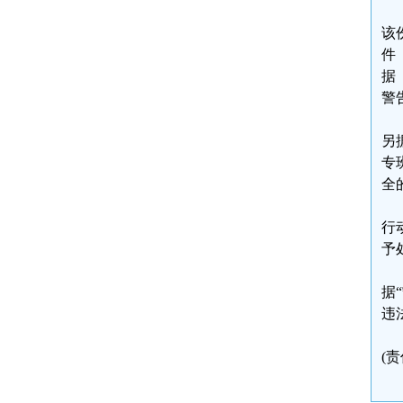
该
件
据
警
另
专
全
行
予
据
违
(