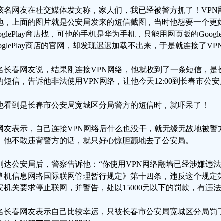
该名网友在社交媒体发文称，家人们，我已经被警方抓了！VPN
地，上面的图片就是公安局发来的短信截图，当时他想要一个更好
ooglePlay商店找，可他的手机是华为手机，只能用网页版的Googl
ooglePlay商店的官网，却发现迟迟加载不出来，于是就连接了VP
名长春网友说，结果刚连接VPN网络，他就收到了一条短信，是
的短信，告诉他非法使用VPN网络，让他今天12:00到长春市公
他看到是长春市公安局宽城区分局警方的短信时，就吓呆了！
网友表示，自己连接VPN网络后什么也没干，就无缘无故地被警
，他不敢违背警方的话，就只好心惊胆颤地去了公安局。
到达公安局后，警察告诉他：“你使用VPN网络翻墙已经涉嫌违
算机信息网络国际联网管理暂行规定》第十四条，违反这个规定
安机关要求停止联网，并警告，处以15000元以下的罚款，有违
名长春网友表示自己比较幸运，只被长春市公安局宽城区分局罚了