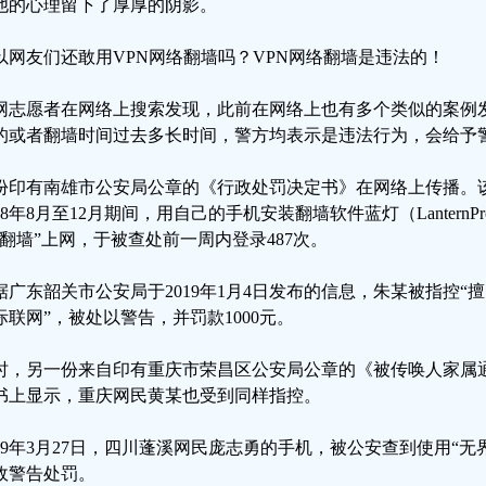
他的心理留下了厚厚的阴影。
以网友们还敢用VPN网络翻墙吗？VPN网络翻墙是违法的！
网志愿者在网络上搜索发现，此前在网络上也有多个类似的案例
的或者翻墙时间过去多长时间，警方均表示是违法行为，会给予
份印有南雄市公安局公章的《行政处罚决定书》在网络上传播。
018年8月至12月期间，用自己的手机安装翻墙软件蓝灯（Lantern
“翻墙”上网，于被查处前一周内登录487次。
据广东韶关市公安局于2019年1月4日发布的信息，朱某被指控“
际联网”，被处以警告，并罚款1000元。
时，另一份来自印有重庆市荣昌区公安局公章的《被传唤人家属
书上显示，重庆网民黄某也受到同样指控。
019年3月27日，四川蓬溪网民庞志勇的手机，被公安查到使用“
政警告处罚。