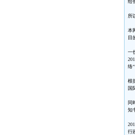
给
所
本
目
一
2
络
根
国
同
知
2
行