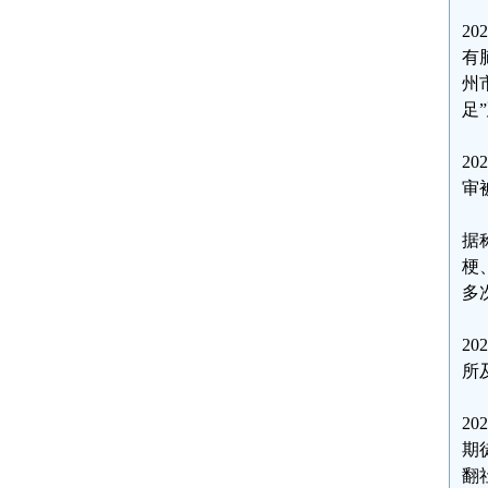
2
有
州
足
2
审
据
梗
多
2
所
2
期
翻