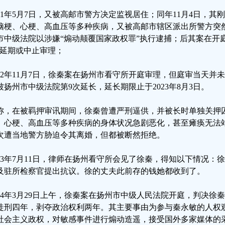
021年5月7日，又被高邮市警方决定监视居住；同年11月4日，
脑梗、心梗、高血压等多种疾病，又被高邮市辖区派出所警方突
市中级法院以涉嫌“煽动颠覆国家政权罪”执行逮捕；后其案在开
”延期或中止审理；
022年11月7日，徐秦案在扬州市看守所开庭审理，但庭审当天并未宣
被扬州市中级法院第9次延长，延长期限止于2023年8月3日。
称，在被羁押审讯期间，徐秦曾遭严刑逼供，并被长时单独关押
、心梗、高血压等多种疾病的身体状况急剧恶化，甚至瘫痪无法
次遭当地警方胁迫令其离婚，但都被断然拒绝。
023年7月11日，律师在扬州看守所会见了徐秦，得知以下情况
及驻所检察官提出抗议。徐的丈夫此前存的钱她都收到了。
024年3月29日上午，徐秦案在扬州市中级人民法院开庭，判决
徒刑四年，剥夺政治权利两年。其主要事由为参与秦永敏的人权
社会主义政权，对敏感事件进行煽动造遥，接受国外多家媒体的