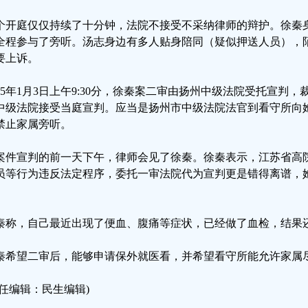
个开庭仅仅持续了十分钟，法院不接受不采纳律师的辩护。徐秦
全程参与了旁听。汤志身边有多人贴身陪同（疑似押送人员），
要上诉。
025年1月3日上午9:30分，徐秦案二审由扬州中级法院受托宣判
中级法院接受当庭宣判。应当是扬州市中级法院法官到看守所向
禁止家属旁听。
案件宣判的前一天下午，律师会见了徐秦。徐秦表示，江苏省高
员等行为违反法定程序，委托一审法院代为宣判更是错得离谱，
。
秦称，自己最近出现了便血、腹痛等症状，已经做了血检，结果
秦希望二审后，能够申请保外就医看，并希望看守所能允许家属
责任编辑：民生编辑)