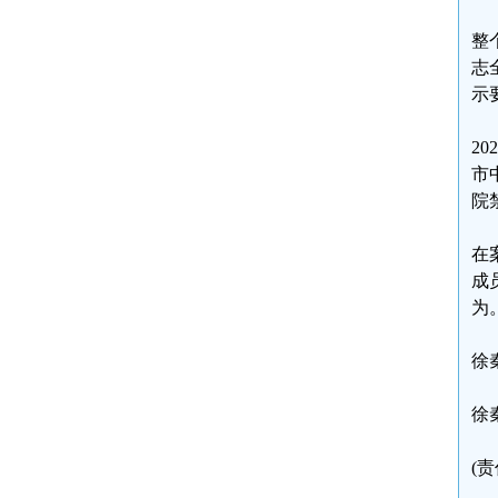
整
志
示
2
市
院
在
成
为
徐
徐
(