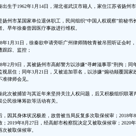
秦出生于1962年1月14日，湖北省武汉市籍人，家住江苏省扬州
是扬州市某国家单位退休职工，民间组织“中国人权观察”前秘书长
者。早年徐秦曾因医疗事故进行维权。
018年1月31日，徐秦欲申请旁听广州律师隋牧青被吊照听证会
遭跟踪、监控；
018年2月9日，其被扬州市高邮警方以涉嫌“寻衅滋事罪”刑拘；同
监视居住；同年3月21日，又被追加罪名，以涉嫌“煽动颠覆国家
不准律师会见。
秦此次被捕皆与其近年来坚持关注人权问题，后又积极组织联署
权公民徐琳筹款等活动有关。
后，因其身体状况极差，故曾被当局反复多次取保候审；2018年
放；2019年8月27日，经高邮市检察院决定又被取保候审；2020
再次被取保候审。