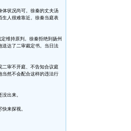
身体状况尚可。徐秦的丈夫汤
陌生人很难靠近。徐秦当庭表
，裁定维持原判。徐秦拒绝到扬州
她送达了二审裁定书。当日法
院二审不开庭、不告知合议庭
她当然不会配合这样的违法行
还没出来。
尽快来探视。