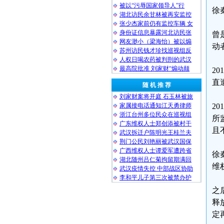
被以“污辱国家领导人”行
徐
湖北访民余甘林被再安监控
张少杰家前仍有监控车辆 女
身份证信息暴露河北访民张
曾
网友渺小（梁海怡）被以煽
动
苏州访民钱才珍找巡视组反
人权日喝农药被判刑的武汉
最高院批准 刘家财“煽动颠
2
直
随 机 推 荐
刘家财案将开庭 石玉林被旅
家属接电话通知江天勇律师
2
浙江台州多位民众在巡视组
所
广东维权人士郑创添被村干
且
武汉拆迁户陈明光王桂兰夫
荆门公民刘艳丽被武汉国保
广西维权人士谭爱军遭跨省
徐
湖北随州吕仁菊拘留期满回
维
武汉疫情失控 中部战区协助
李和平儿子第三次被禁办护
之
释
定