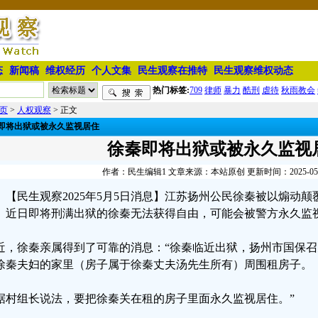
态
新闻稿
维权经历
个人文集
民生观察在推特
民生观察维权动态
热门标签:
709
律师
暴力
酷刑
虐待
秋雨教会
页
>
人权观察
> 正文
即将出狱或被永久监视居住
徐秦即将出狱或被永久监视
作者：民生编辑1 文章来源：本站原创 更新时间：2025-05-05
【民生观察2025年5月5日消息】江苏扬州公民徐秦被以煽动
。近日即将刑满出狱的徐秦无法获得自由，可能会被警方永久监
近，徐秦亲属得到了可靠的消息：“徐秦临近出狱，扬州市国保
徐秦夫妇的家里（房子属于徐秦丈夫汤先生所有）周围租房子。
据村组长说法，要把徐秦关在租的房子里面永久监视居住。”