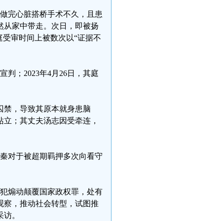
其刚做完心脏搭桥手术不久，且患
然从家中带走。次日，即被扬
庭受审时间上被数次以“证据不
判；2023年4月26日，其庭
囚禁，导致其原本就身患脑
站立；其丈夫汤志因受牵连，
：徐秦对于被超期羁押多次向看守
徐秦犯煽动颠覆国家政权罪，处有
观察，推动社会转型，试图推
采访。