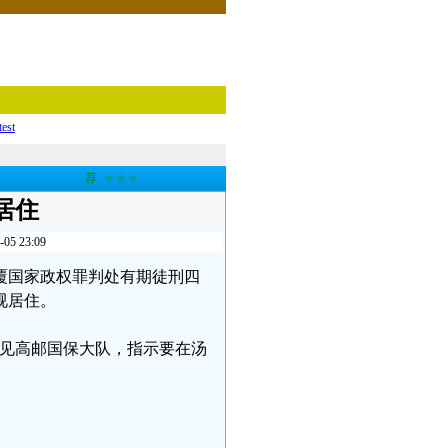
test
荐
★★★
居住
 23:09
颠覆国家政权罪判处有期徒刑四
视居住。
召见高邮国保大队，指示要在汤