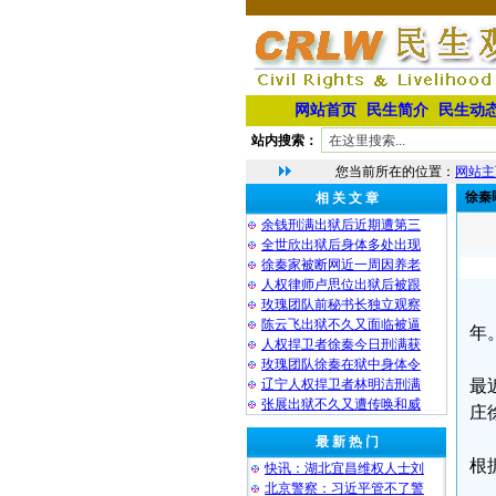
网站首页
民生简介
民生动
站内搜索：
您当前所在的位置：
网站主
徐秦
相 关 文 章
余钱刑满出狱后近期遭第三
全世欣出狱后身体多处出现
徐秦家被断网近一周因养老
人权律师卢思位出狱后被跟
玫瑰团队前秘书长独立观察
陈云飞出狱不久又面临被逼
年
人权捍卫者徐秦今日刑满获
玫瑰团队徐秦在狱中身体令
辽宁人权捍卫者林明洁刑满
最
张展出狱不久又遭传唤和威
庄
最 新 热 门
根
快讯：湖北宜昌维权人士刘
北京警察：习近平管不了警