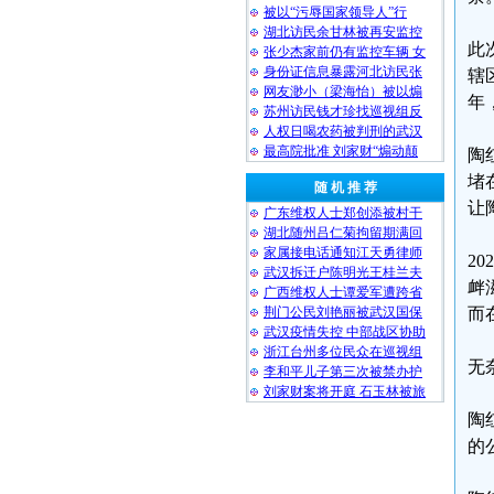
被以“污辱国家领导人”行
湖北访民余甘林被再安监控
此
张少杰家前仍有监控车辆 女
身份证信息暴露河北访民张
辖
网友渺小（梁海怡）被以煽
年
苏州访民钱才珍找巡视组反
人权日喝农药被判刑的武汉
最高院批准 刘家财“煽动颠
陶
堵
随 机 推 荐
让
广东维权人士郑创添被村干
湖北随州吕仁菊拘留期满回
家属接电话通知江天勇律师
2
武汉拆迁户陈明光王桂兰夫
衅
广西维权人士谭爱军遭跨省
荆门公民刘艳丽被武汉国保
而
武汉疫情失控 中部战区协助
浙江台州多位民众在巡视组
无
李和平儿子第三次被禁办护
刘家财案将开庭 石玉林被旅
陶
的