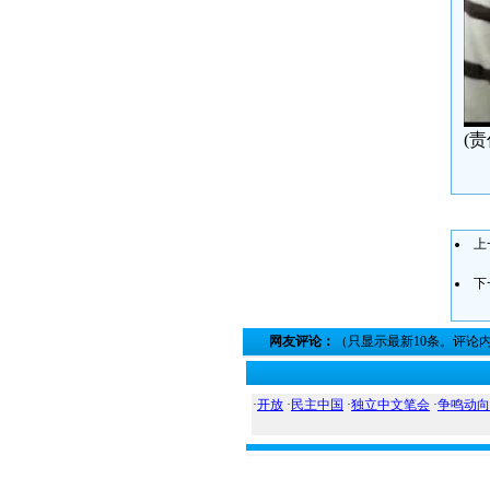
(
上
下
网友评论：
（只显示最新10条。评论
·
开放
·
民主中国
·
独立中文笔会
·
争鸣动向