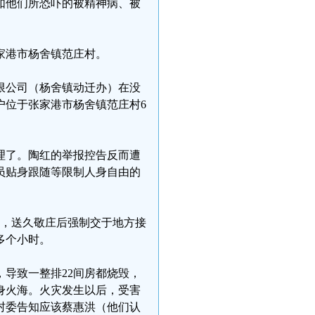
如他们所恐吓的被精神病、被
张家港市杨舍镇范庄村。
有限公司（杨舍镇动迁办）在没
户位于张家港市杨舍镇范庄村6
理了。陶红的举报控告反而遭
员贴身跟随等限制人身自由的
下，送久敬庄后强制交于地方接
多个小时。
，导致一整排22间房都烧毁，
葬身火海。火灾发生以后，受害
村委告知应该蔡惠洪（他们认