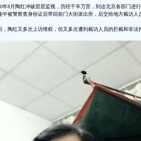
020年8月陶红冲破层层监视，历经千辛万苦，到达北京各部门进
途中被警察查身份证后带回前门大街派出所，后交给地方截访人
后，陶红又多次上访维权，但又多次遭到截访人员的拦截和非法