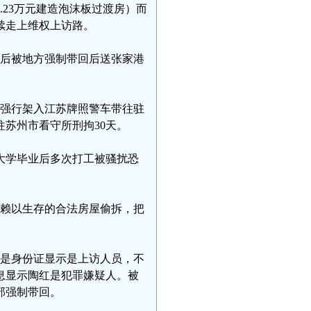
.23万元建造泡沫板过渡房）而
续走上维权上访路。
然后被地方强制带回后送张家港
人员强行架入江苏牌照警车带往驻
苏州市看守所刑拘30天。
大学毕业后多次打工被骚扰恐
婆婆赖以生存的合法房屋偷拆，把
理由是身份证显示是上访人员，不
息显示陶红是犯罪嫌疑人。被
部强制带回。