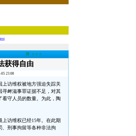
test
荐
★★★
法获得自由
 23:08
红因上访维权被地方强迫失踪关
因寻衅滋事罪证据不足，对其
了看守人员的数量。为此，陶
上访维权已经15年。在此期
罚、刑事拘留等各种非法拘