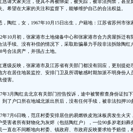
红恳请大家关注，使其不再被绑架，被失踪，被非法拘禁，甚至
失。希望在大家的关注和监督下，能够维护自己的合法权益。
悉，陶红，女，1967年10月15日出生，户籍地：江苏省苏州市
012年10月初，张家港市土地储备中心和张家港市合力房屋拆迁
合法手续、没有补偿的情况下，采取欺骗暴力手段非法拆除陶红
58号合法房产，并强占土地。
红逐级反映，张家港市及江苏省有关部门都没有回应，更别提处
地方在居住地装监控、安排门卫及所谓敏感时期加派不明身份人
法侵害。
017年3月陶红去北京有关部门控告投诉，途中被警察查身份证扣
。到了户口所在地城北派出所后，没有任何手续，被非法扣押10
017年7月6日晚，范庄村委安排居住的易燃铁皮泡沫板房发生火灾
2户受害者所有财物化为灰烬（包括陶红户），一位90多岁老妇
民一直在不间断地向村委、镇政府、市政府反映要求给予赔偿，