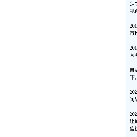
定
视
2
市
2
京
自
吓
2
陶
2
让
监