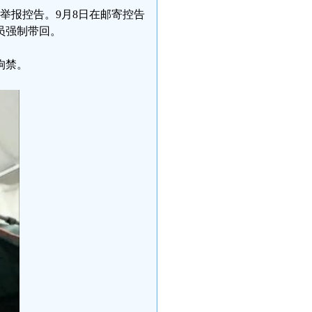
行举报控告。9月8日在邮寄控告
员强制带回。
拘禁。