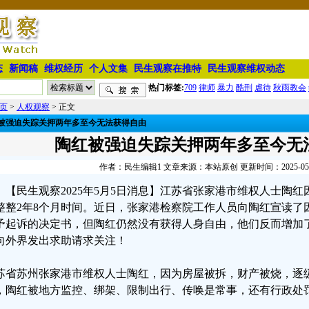
态
新闻稿
维权经历
个人文集
民生观察在推特
民生观察维权动态
热门标签:
709
律师
暴力
酷刑
虐待
秋雨教会
页
>
人权观察
> 正文
被强迫失踪关押两年多至今无法获得自由
陶红被强迫失踪关押两年多至今无
作者：民生编辑1 文章来源：本站原创 更新时间：2025-05-05
【民生观察2025年5月5日消息】江苏省张家港市维权人士陶
整整2年8个月时间。近日，张家港检察院工作人员向陶红宣读了
予起诉的决定书，但陶红仍然没有获得人身自由，他们反而增加
向外界发出求助请求关注！
苏省苏州张家港市维权人士陶红，因为房屋被拆，财产被烧，逐级
，陶红被地方监控、绑架、限制出行、传唤是常事，还有行政处
。