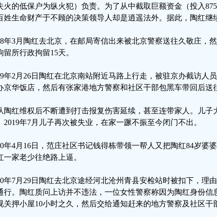
失火的低保户为纵火犯）负责。为了从中截取巨额资金（投入875
百姓生命财产于不顾的决策领导人却是逍遥法外。据此，陶红继
018年3月陶红去北京，在邮局寄信出来被北京警察送往久敬庄，
拘留所行政拘留15天。
019年2月26日陶红在北京南站附近马路上行走，被驻京办截访
办京华饭店，然后有张家港地方警察和社区干部包黑车带回后送往
从陶红维权后不断遭到打击报复伤害延续，甚至连带家人。儿子
。2019年7月儿子再次被失业，在家一蹶不振至今闭门不出。
020年4月16日，范庄社区书记钱得栋带领一帮人又把陶红84岁
红一家老少往绝路上逼。
020年7月29日陶红去北京途经河北沧州青县安检站时被扣下，
通行。陶红质问上访并不违法，一位女性警察称因为陶红身份信
视关押小屋10小时之久，然后交给通知赶来的地方警察及社区干