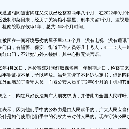
次遭遇相同迫害陶红又失联已经整整两年八个月。在2022年9月
区强制绑架回来，经历了关宾馆小黑屋、刑事拘留1个月、监视居
，检察院取保候审1年，总共2年8个月时间。
红被困在一间环境恶劣的屋子里2年6个月，没有电视，没有通讯
在门口，有辅警、保安、街道工作人员等几十号人，4——5人一
陶红出门，不让她与外人接触，其中心酸无法言语。
025年4月28日，是检察院对陶红取保候审一年到期之日，检察
滋事罪证据不足，予以释放。虽然宣读了不起诉决定书，但是陶
在外面增加了看守人员，而被公安人员扣了2年8个月的手机和其
奈之下，陶红只好设法向广大朋友求助，并借此向全国人民呼吁
红表示，因为他们手中的公权力是由人民赋予的，广大人民应当
公仆是如何使用他们手中的公权力来对付人民的。现在守法公民