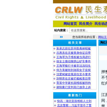
网站首页
民生简介
民生动
站内搜索：
您当前所在的位置：
网站主
陶红
相 关 文 章
朱承志前往苏州祭典林昭被
吕惠东在京被查身份证后带
王海琴为子维权被当局进行
徐女士微信聊房山铲车事件
王海琴银行卡被非法冻结生
何方美被转到洛阳女子监狱
押
沈爱斌被监视居住至今要求
不
刘明库在京被拦截检查后带
育英中学家长因维权被刑拘
红
谢阳案已宣判其已放弃上诉
江
最 新 热 门
间
快讯：湖北宜昌维权人士刘
北京警察：习近平管不了警
禁