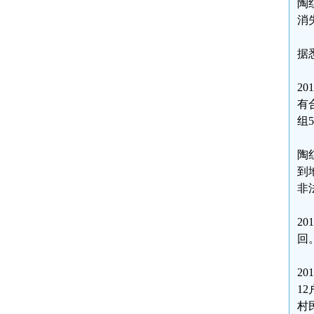
陶
消
据
2
有
组
陶
到
非
2
回
2
1
村