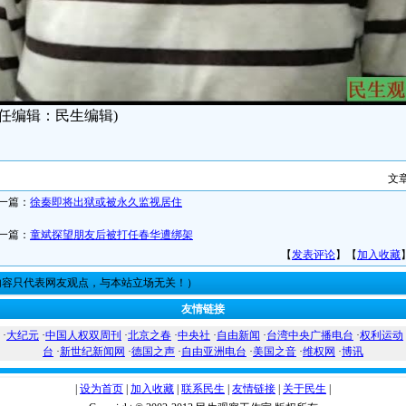
责任编辑：民生编辑)
文
一篇：
徐秦即将出狱或被永久监视居住
一篇：
童斌探望朋友后被打任春华遭绑架
【
发表评论
】【
加入收藏
内容只代表网友观点，与本站立场无关！）
友情链接
·
大纪元
·
中国人权双周刊
·
北京之春
·
中央社
·
自由新闻
·
台湾中央广播电台
·
权利运动
台
·
新世纪新闻网
·
德国之声
·
自由亚洲电台
·
美国之音
·
维权网
·
博讯
|
设为首页
|
加入收藏
|
联系民生
|
友情链接
|
关于民生
|