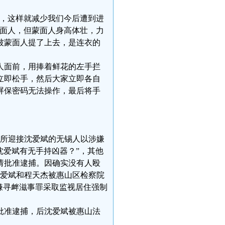
容，这样就减少我们今后遭到进
蒙面人，但蒙面人身高体壮，力
被蒙面人提了上去，是连衣的
人面前，用捧着鲜花的左手拦
立即松手，然后大家立即各自
屏保密码无法操作，最后将手
拘留所迎接沈爱斌的无锡人以涉嫌
沈爱斌有无手持凶器？”，其他
请批准逮捕。因确实没有人殴
沈爱斌和程天杰被惠山区检察院
嫌寻衅滋事罪采取监视居住强制
罪批准逮捕，后沈爱斌被惠山法