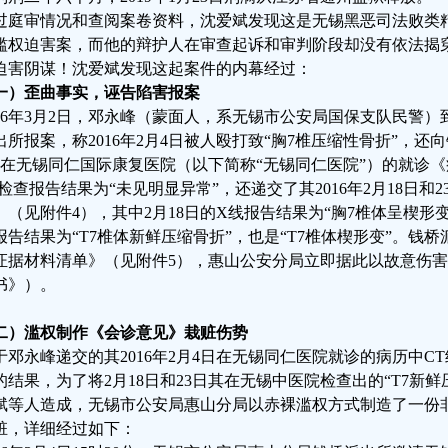
过庭审情况和查阅案卷资料，沈爱斌发现这是无锡黑恶司法败类
滥权迫害案，而他的辩护人在审查起诉和审判阶段却没有依法揭
迫害阴谋！沈爱斌发现这起案件的内幕经过：
一）歪曲事实，诬告陷害报案
016年3月2日，邓永峰（蒙面人，系无锡市公安局国保支队民警
出所报案，称2016年2月4日被人殴打致“胸7椎压缩性骨折”，还向
日在无锡同仁国际康复医院（以下简称“无锡同仁医院”）的就诊
T检查报告结果为“未见明显异常”，还递交了其2016年2月18日
》（见附件4），其中2月18日的X线报告结果为“胸7椎体呈楔形变压
报告结果为“T7椎体新鲜压缩骨折”，也是“T7椎体楔形变”。钱
证据材料清单》（见附件5），惠山公安分局立即据此以故意伤害
书》）。
二）滥权制作《会诊意见》栽赃伤势
于邓永峰递交的其2016年2月4日在无锡同仁医院就诊的病历中CT
的结果，为了将2月18日和23日其在无锡中医院检查出的“T7新鲜
斌等人造成，无锡市公安局惠山分局以赤裸滥权方式制造了一份
赃，详细经过如下：