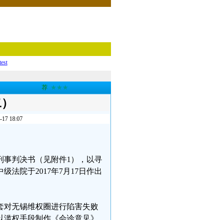
test
荐
★★★
二）
 18:07
4号刑事判决书（见附件1），以寻
法院于2017年7月17日作出
套对无锡维权圈进行陷害失败
以滥权手段制作《会诊意见》