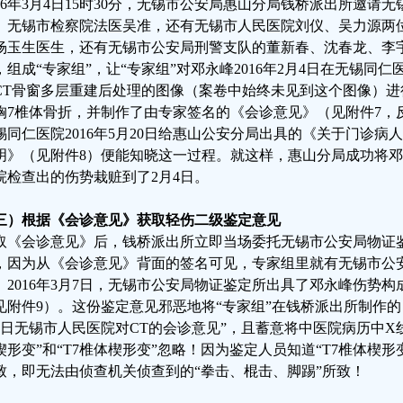
016年3月4日15时30分，无锡市公安局惠山分局钱桥派出所邀请
、无锡市检察院法医吴准，还有无锡市人民医院刘仪、吴力源两
杨玉生医生，还有无锡市公安局刑警支队的董新春、沈春龙、李
，组成“专家组”，让“专家组”对邓永峰2016年2月4日在无锡同
CT骨窗多层重建后处理的图像（案卷中始终未见到这个图像）进
胸7椎体骨折，并制作了由专家签名的《会诊意见》（见附件7，
锡同仁医院2016年5月20日给惠山公安分局出具的《关于门诊病
明》（见附件8）便能知晓这一过程。就这样，惠山分局成功将邓永
院检查出的伤势栽赃到了2月4日。
三）根据《会诊意见》获取轻伤二级鉴定意见
取《会诊意见》后，钱桥派出所立即当场委托无锡市公安局物证
，因为从《会诊意见》背面的签名可见，专家组里就有无锡市公
。2016年3月7日，无锡市公安局物证鉴定所出具了邓永峰伤势
见附件9）。这份鉴定意见邪恶地将“专家组”在钱桥派出所制作的《
4日无锡市人民医院对CT的会诊意见”，且蓄意将中医院病历中X线
楔形变”和“T7椎体楔形变”忽略！因为鉴定人员知道“T7椎体楔
致，即无法由侦查机关侦查到的“拳击、棍击、脚踢”所致！