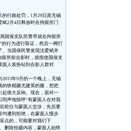
天的行政处罚，1月29日原无锡
斌2月4日释放时在拘留所门
公安局国保支队民警早就在拘留所
”的行为进行取证，然后一网打
了。当国保民警发现沈爱斌并
拘留所前合影时，就指使国保支
蒙面人装扮站到合影人群对
015年9月的一个晚上，无锡
裹的铁棍砸尤建英的腿，想把
引起很大反响。现在，面对一
口同声地惊呼“有蒙面人在对我
先后前往与蒙面人交涉，先后要
容均遭到拒绝，在蒙面人慢步
来采点的，可能要对我们下
件、删除拍摄内容，蒙面人始终