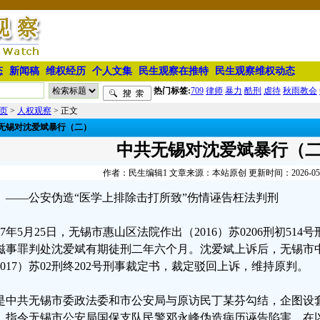
态
新闻稿
维权经历
个人文集
民生观察在推特
民生观察维权动态
热门标签:
709
律师
暴力
酷刑
虐待
秋雨教会
页
>
人权观察
> 正文
无锡对沈爱斌暴行（二）
中共无锡对沈爱斌暴行（
作者：民生编辑1 文章来源：本站原创 更新时间：2026-05-17
——公安伪造“医学上排除击打所致”伤情诬告枉法判刑
017年5月25日，无锡市惠山区法院作出（2016）苏0206刑初51
滋事罪判处沈爱斌有期徒刑二年六个月。沈爱斌上诉后，无锡市中级
2017）苏02刑终202号刑事裁定书，裁定驳回上诉，维持原判。
是中共无锡市委政法委和市公安局与原访民丁某芬勾结，企图设
，指令无锡市公安局国保支队民警邓永峰伪造病历诬告陷害，在