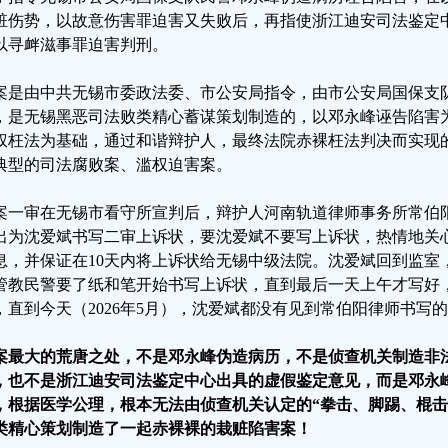
赃伤势，以故意伤害罪迫害又失败后，再指使浙江迪安司法鉴定
以寻衅滋事罪迫害判刑。
案是由中共无锡市委政法委、市公安局指令，由市公安局国保支
，是无锡黑恶司法败类精心蓄谋策划制造的，以邓永峰诬告陷害
权枉法为基础，通过和谐辩护人，最终法院赤裸枉法判决而实现
典型的司法腐败案、滥权迫害案。
案一审在无锡市看守所宣判后，辩护人河南轨道律师事务所常伯
出为沈爱斌书写二审上诉状，要沈爱斌不要写上诉状，热情地关
息，并保证在10天内将上诉状给无锡中级法院。沈爱斌回到监室
管教民警要了纸和笔开始书写上诉状，直到最后一天上午才写好
，直到今天（2026年5月），沈爱斌都没有见到常伯阳律师书写
案最大的荒唐之处，不是邓永峰伪造病历，不是侦查机关制造非
，也不是浙江迪安司法鉴定中心出具的虚假鉴定意见，而是邓永峰
，根据医学公理，根本无法由侦查机关认定的“拳击、脚踢、棍击
类精心策划制造了一起赤裸裸的栽赃陷害案！