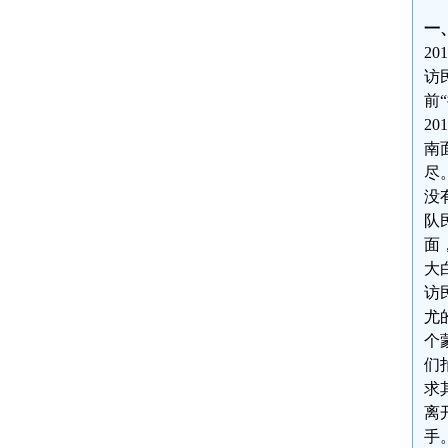
一
2
访
前
2
南
尽
没
队
面
大
访
尤
个
们
求
离
手