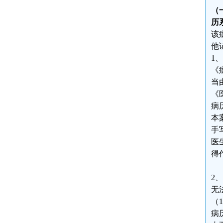
（
历
该
他
1
《
当
《
病
本
手
医
得
2
无
（
病