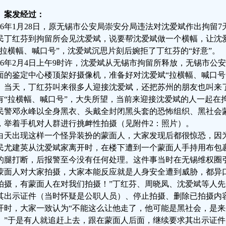
、案发经过：
016年1月28日，原无锡市公安局崇安分局违法对沈爱斌作出拘留7
民丁红芬到拘留所会见沈爱斌，说要帮沈爱斌做一个横幅，让沈爱
“拉横幅、喊口号”，沈爱斌沉思片刻后婉拒了丁红芬的“好意”。
016年2月4日上午9时许，沈爱斌从无锡市拘留所释放，无锡市
面的鉴定中心楼顶架好摄像机，准备好对沈爱斌“拉横幅、喊口号
。当天，丁红芬叫来很多人迎接沈爱斌，还把苏州的朋友也叫来
有“拉横幅、喊口号”，大失所望，当前来迎接沈爱斌的人一起在
民警邓永峰以全身黑衣、头戴全封闭黑头套的恐怖组织、黑社会
，举着手机对人群进行挑衅性拍摄（见附件2：照片）。
白天出现这样一个怪异装扮的蒙面人，大家发现后都很惊恐，因为2
民尤建英从沈爱斌家离开时，在楼下遭到一个蒙面人手持用布包
的腿打断，后报警至今没有任何处理。这件事当时在无锡维权圈
蒙面人对大家拍摄，大家本能反应就是人身安全遭到威胁，都异
拍摄，有蒙面人在对我们拍摄！”丁红芬、周晓凤、沈爱斌等人
其出示证件（当时怀疑是公职人员）、停止拍摄、删除已拍摄内
开时，大家一致认为“不能这么让他走了，他可能是黑社会，是
。”于是有人就追赶上去，跟在蒙面人后面，继续要求其出示证