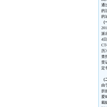
通
的
的
（
2
派
4
C
历
查
受
定
（
由
折
爱
栽