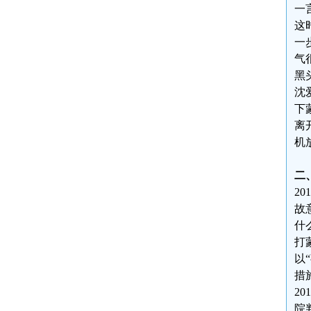
一
这
一
气
黑
沈
下
离
机
二
2
故
什
打
以
措
2
院