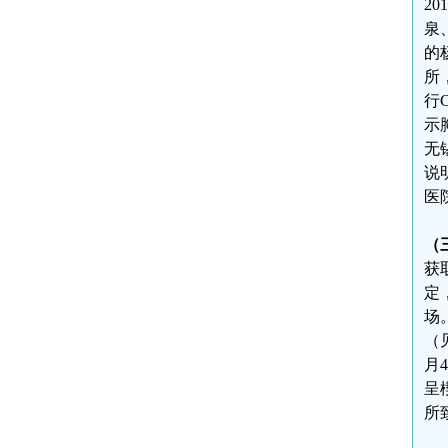
2
泉
的
所
行
示
无
说
医
（
获
定
场
（
月
呈
所