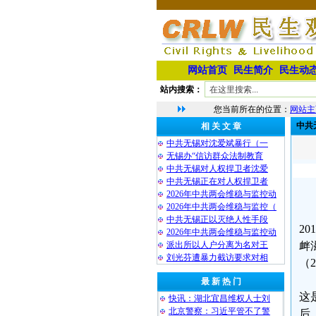
网站首页
民生简介
民生动
站内搜索：
您当前所在的位置：
网站主
中共
相 关 文 章
中共无锡对沈爱斌暴行（一
无锡办“信访群众法制教育
中共无锡对人权捍卫者沈爱
中共无锡正在对人权捍卫者
2026年中共两会维稳与监控动
2026年中共两会维稳与监控（
中共无锡正以灭绝人性手段
2
2026年中共两会维稳与监控动
派出所以人户分离为名对王
衅
刘光芬遭暴力截访要求对相
（
最 新 热 门
这
快讯：湖北宜昌维权人士刘
北京警察：习近平管不了警
后