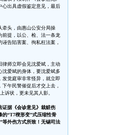
中心出具虚假鉴定意见，最后
队牵头，由惠山公安分局操
为前提，以公、检、法一条龙
的诬告陷害案、徇私枉法案，
阳律师立即会见沈爱斌，主动
心沈爱斌的身体，要沈爱斌多
，发觉庭审非常怪异，就立即
，下午民警催促后才交上去，
的上诉状，更未见其人影。
法证据《会诊意见》栽赃伤
的“T7楔形变”式压缩性骨
”等外伤方式所致！无锡司法