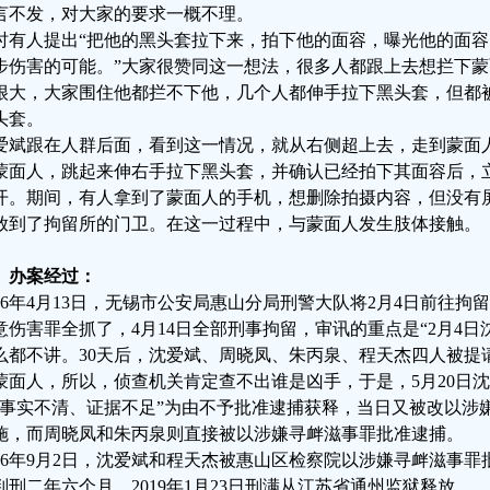
言不发，对大家的要求一概不理。
时有人提出“把他的黑头套拉下来，拍下他的面容，曝光他的面
步伤害的可能。”大家很赞同这一想法，很多人都跟上去想拦下
很大，大家围住他都拦不下他，几个人都伸手拉下黑头套，但都
头套。
爱斌跟在人群后面，看到这一情况，就从右侧超上去，走到蒙面
蒙面人，跳起来伸右手拉下黑头套，并确认已经拍下其面容后，
开。期间，有人拿到了蒙面人的手机，想删除拍摄内容，但没有
放到了拘留所的门卫。在这一过程中，与蒙面人发生肢体接触。
、办案经过：
016年4月13日，无锡市公安局惠山分局刑警大队将2月4日前往
意伤害罪全抓了，4月14日全部刑事拘留，审讯的重点是“2月4日
么都不讲。30天后，沈爱斌、周晓凤、朱丙泉、程天杰四人被提
蒙面人，所以，侦查机关肯定查不出谁是凶手，于是，5月20日
“事实不清、证据不足”为由不予批准逮捕获释，当日又被改以涉
施，而周晓凤和朱丙泉则直接被以涉嫌寻衅滋事罪批准逮捕。
016年9月2日，沈爱斌和程天杰被惠山区检察院以涉嫌寻衅滋事
判刑二年六个月，2019年1月23日刑满从江苏省通州监狱释放。