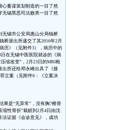
精心蓄谋策划制造的一目了然
穿无锡黑恶司法败类一目了然
）到无锡市公安局惠山分局钱桥
钱桥派出所递交了其2016年2月
《病历》（见附件3），病历中的
和23日在无锡中医医院就诊的《病
缩改变”，2月23日的MRI检
桥派出所还给邓永峰出具了《接
罪立案（见附件6：《立案决
结果是“无异常”，没有胸7椎骨
压缩性骨折”栽赃到2月4日由沈
非法证据《会诊意见》，成功