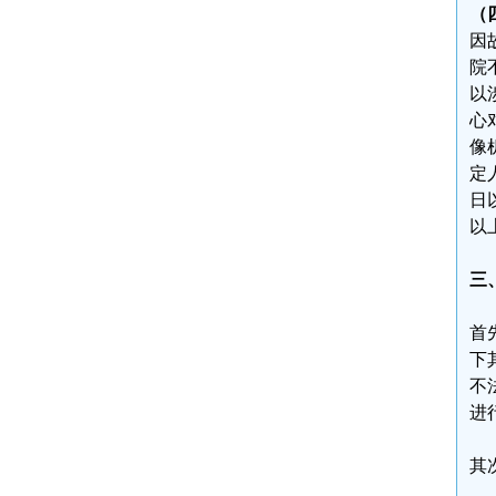
（
因
院
以
心
像
定
日
以
三
首
下
不
进
其