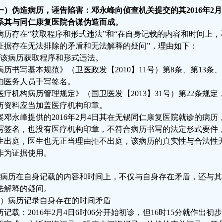
一）伪造病历，诬告陷害：邓永峰向侦查机关提交的其2016年2
系其与同仁康复医院合谋伪造而成。
病历存在“获取程序和形式违法”和“在自身记载的内容和时间上
证据存在无法排除的矛盾和无法解释的疑问”，理由如下：
、该病历获取程序和形式违法。
病历书写基本规范》（卫医政发【2010】11号）第8条、第13条
由医务人员手写签名。
医疗机构病历管理规定》（国卫医发【2013】31号）第22条规
历资料应当加盖医疗机构印章。
案邓永峰提供的2016年2月4日其在无锡同仁康复医院就诊的病
写签名，也没有医疗机构印章，不符合病历书写的法定形式要件
生出庭，医生也无正当理由拒不出庭，该病历的真实性与合法性
作为证据使用。
、病历在自身记载的内容和时间上，不仅与自身存在矛盾，还与
法解释的疑问。
1）病历记录自身存在的时间矛盾
历记载：2016年2月4日6时06分开始初诊，但16时15分就作出