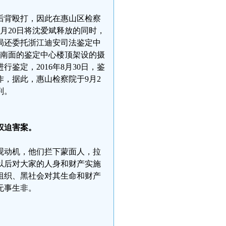
后背殴打，因此在惠山区检察
5月20日将沈爱斌释放的同时，
局还委托浙江迪安司法鉴定中
留所南面的鉴定中心楼顶架设的摄
鉴定，2016年8月30日，鉴
，据此，惠山检察院于9月2
判。
权迫害案。
观动机，他们拦下蒙面人，拉
以后对大家的人身和财产实施
组织、黑社会对其生命和财产
无事生非。