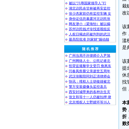
被以“污辱国家领导人”行
栽
湖北访民余甘林被再安监控
改
张少杰家前仍有监控车辆 女
身份证信息暴露河北访民张
网友渺小（梁海怡）被以煽
该
苏州访民钱才珍找巡视组反
作
人权日喝农药被判刑的武汉
最高院批准 刘家财“煽动颠
滥
是
随 机 推 荐
广州当局不许律师介入尹旭
广州网络人士、公民记者北
该
拒背监规黎学文受罚 詹惠东
提
闫春凤祭奠父亲逝世五周年
休
武汉张毅陪同刘正清律师会
快讯：维权人士胡俊雄被北
找
警方安装摄像头监控袁兵
但
西安封城带来的各种次生灾
张文和等十一人仍被扣押 律
北京维权人士野婧环等16人
本
势
折
败