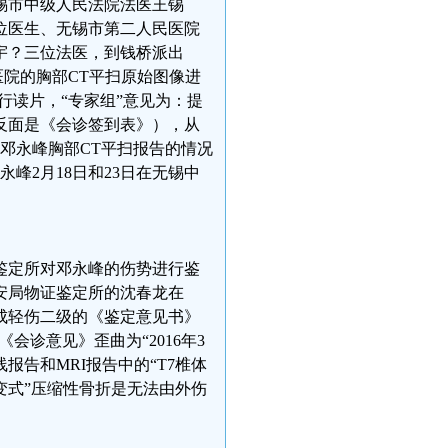
无锡市中级人民法院法医王锡
位医生、无锡市第二人民医院
宇？三位法医，到钱桥派出
仁医院的胸部CT平扫原始图像进
行读片，“专家组”意见为：提
反面是《会诊签到表》），从
人邓永峰胸部CT平扫报告的情况
峰2月18日和23日在无锡中
鉴定所对邓永峰的伤势进行鉴
安局物证鉴定所的沈春龙在
构成轻伤二级的《鉴定意见书》
会诊意见》歪曲为“2016年3
报告和MRI报告中的“T7椎体
形变式”压缩性骨折是无法由外伤