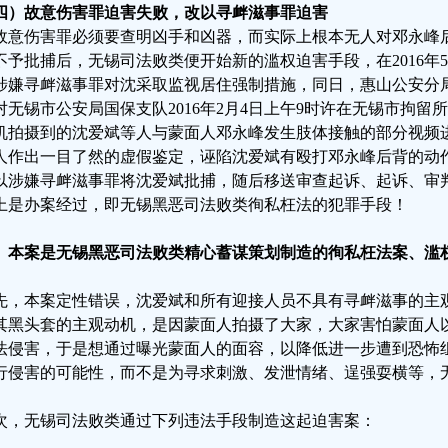
四）故意伤害罪迫害失败，改以寻衅滋事罪迫害
故意伤害罪必须要查明凶手和凶器，而实际上根本无人对邓永峰
不予批捕后，无锡司法败类便开始新的滥权迫害手段，在2016年
涉嫌寻衅滋事罪对沈采取监视居住强制措施，同日，惠山公安分
对无锡市公安局国保支队2016年2月4日上午9时许在无锡市拘
机拍摄到的沈爱斌等人与蒙面人邓永峰发生肢体接触的部分视频进行
人作出一目了然的虚假鉴定，诬陷沈爱斌有殴打邓永峰后背的动作
以涉嫌寻衅滋事罪将沈爱斌批捕，随后移送审查起诉、起诉、审
上是办案经过，即无锡黑恶司法败类徇私枉法的犯罪手段！
、本案是无锡黑恶司法败类精心蓄谋策划制造的徇私枉法案、滥
先，本案定性错误，沈爱斌和所有迎接人员不具有寻衅滋事的主
其黑头套的主观动机，是因蒙面人拍摄了大家，大家害怕蒙面人
法侵害，于是想通过曝光蒙面人的面容，以降低进一步遭到恐怖
行侵害的可能性，而不是为寻求刺激、发泄情绪、逞强耍横等，
次，无锡司法败类通过下列违法手段制造这起迫害案：