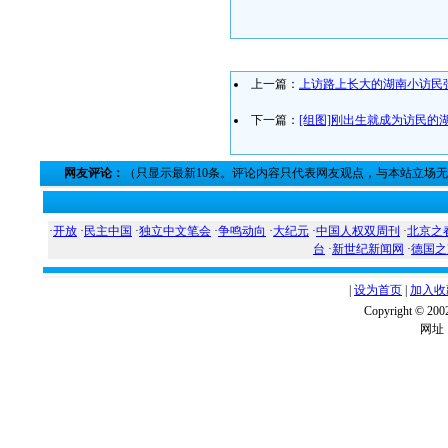
上一篇：
上访路上长大的湖南小访民
下一篇：
[组图]刚出生就成为访民的
网友评论：
（只显示最新10条。评论内容只代表网友观点，与本站立场
·
开放
·
民主中国
·
独立中文笔会
·
争鸣动向
·
大纪元
·
中国人权双周刊
·
北京之
台
·
新世纪新闻网
·
德国之
|
设为首页
|
加入收
Copyright ©
网址：w