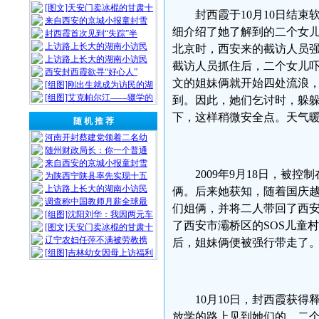
[图文]天安门卖冰棍的甘肃十
封西霞于10月10日结
来自西安的京城小报童封雪
细介绍了她了解到的二个女儿
封西霞首次见到“失踪”半
上访路上长大的湖南小访民
北京时，西安来的截访人员强
上访路上长大的湖南小访民
截访人员抓住后，二个女儿
西安封西霞欲寻“好心人”
文的姐妹俩就开始四处流浪
[组图]刚出生就成为访民的湖
[组图]艾克帕尔江——辍学的
到。因此，她们乞讨时，躲
下，这样稍微安全点。天气
随 机 推 荐
河南开封蔡建党领着二名幼
随州财政局长：你一个普通
来自西安的京城小报童封雪
2009年9月18日，
为陕西宁陕县率先实现十五
上访路上长大的湖南小访民
俩。后来她获知，随着国庆
调查称中国教师月薪全球最
们姐俩，并将二人带回了西
[组图]沈阳刘华：我因两元车
了西安市灞桥区的SOS儿童
[图文]天安门卖冰棍的甘肃十
辽宁农妇任萍不满被劳教携
后，姐妹俩便被强行带走了
[组图]吉林幼女因母上访福利
10月10日，封西霞获
放学的路上见到她们的，二