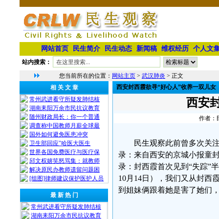
网站首页
民生简介
民生动态
新闻稿
维权经历
个人文
站内搜索：
您当前所在的位置：
网站主页
>
武汉肺炎
> 正文
西安封西霞欲寻“好心人”收养一双儿女
相 关 文 章
常州武进看守所疑发肺结核
西安
湖南耒阳万余市民抗议教育
随州财政局长：你一个普通
作者：民
调查称中国教师月薪全球最
国外如何避免医患冲突
民生观察此前曾多次关
卫生部回应"哈医大医生
世界各国免费医疗与医疗保
录：来自西安的京城小报童
邱文权嬉笑怒骂集：就教师
录：封西霞首次见到“失踪”
解决原民办教师遗留问题困
10月14日），我们又从封
[组图]律师建议保护医护人员
到姐妹俩跟着她是害了她们，
最 新 热 门
常州武进看守所疑发肺结核
湖南耒阳万余市民抗议教育