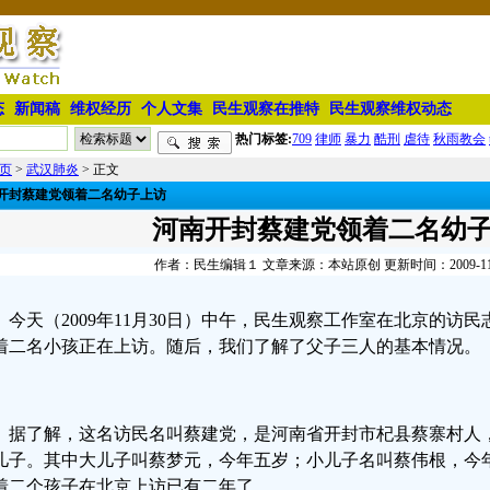
态
新闻稿
维权经历
个人文集
民生观察在推特
民生观察维权动态
热门标签:
709
律师
暴力
酷刑
虐待
秋雨教会
页
>
武汉肺炎
> 正文
开封蔡建党领着二名幼子上访
河南开封蔡建党领着二名幼
作者：民生编辑１ 文章来源：本站原创 更新时间：2009-11-30
今天（2009年11月30日）中午，民生观察工作室在北京的访
着二名小孩正在上访。随后，我们了解了父子三人的基本情况。
据了解，这名访民名叫蔡建党，是河南省开封市杞县蔡寨村人
儿子。其中大儿子叫蔡梦元，今年五岁；小儿子名叫蔡伟根，今
着二个孩子在北京上访已有二年了。