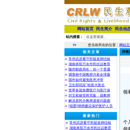
网站首页
民生简介
民生动
站内搜索：
您当前所在的位置：
网站主
河南
相 关 文 章
常州武进看守所疑发肺结核
湖南耒阳万余市民抗议教育
随州财政局长：你一个普通
调查称中国教师月薪全球最
国外如何避免医患冲突
卫生部回应"哈医大医生
世界各国免费医疗与医疗保
领
邱文权嬉笑怒骂集：就教师
解决原民办教师遗留问题困
[组图]律师建议保护医护人员
最 新 热 门
个
常州武进看守所疑发肺结核
湖南耒阳万余市民抗议教育
领