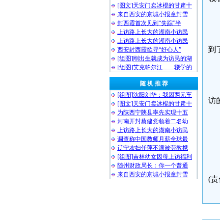
[图文]天安门卖冰棍的甘肃十
来自西安的京城小报童封雪
封西霞首次见到“失踪”半
上访路上长大的湖南小访民
上访路上长大的湖南小访民
到
西安封西霞欲寻“好心人”
[组图]刚出生就成为访民的湖
[组图]艾克帕尔江——辍学的
随 机 推 荐
[组图]沈阳刘华：我因两元车
访
[图文]天安门卖冰棍的甘肃十
为陕西宁陕县率先实现十五
河南开封蔡建党领着二名幼
上访路上长大的湖南小访民
调查称中国教师月薪全球最
辽宁农妇任萍不满被劳教携
[组图]吉林幼女因母上访福利
随州财政局长：你一个普通
来自西安的京城小报童封雪
(责