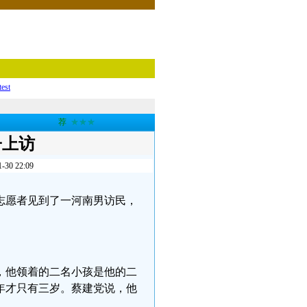
test
荐
★★★
子上访
 22:09
民志愿者见到了一河南男访民，
，他领着的二名小孩是他的二
年才只有三岁。蔡建党说，他