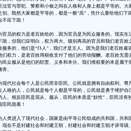
至法官与罪犯、警察和小偷之间在人格和人身上都是平等的。大
之别。既然大家都是平等的，都是一般“高”，凭什么要给他们下
会不应下跪！
为官员的权力是老百姓给的，因为官员是为民众服务的。现实生
下跪，但我们应明白，权力再大、级别再高的官员和我们老百姓
姓服务的，他们是“仆人”，我们才是主人。因为是我们老百姓雇
他们权力，是老百姓用税收支付了他们的劳动报酬。老百姓无需
为民众服从是他们的职责、义务和本分。我们维权要的本是属于
施舍。
为现代社会每个人是公民而非臣民。公民就是拥有自由权利、尊
立人格的人，公民就是每个人都是平等的，公民就是勇于维护自
的人。相反臣民是屈从、服从，臣民的本质是“奴性”，臣民没有
着臣民跪着！
为人类进入了现代社会，国家是由平等公民组成的共和国，共和
。现在不是封建社会和封建王朝，封建社会和封建王朝才讲等级