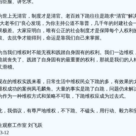
与臣服、讲乞求。
为世上无清官，制度才是清官。老百姓下跪往往是跪求“清官”解
“大老爷们”良心发现，为你主持公道不靠普，几千年的封建社会
果极差。大家应明白，唯有公正的社会制度才是保障每个人权利
取、去抗争才能得到，命运是靠我们自己来掌握。
为当我们维权时不能无视和践踏自身固有的权利。我们一边维权
跪就丧失了、践踏了自身固有的最重要的权利，那就是我们的人
又滑稽。
现在的维权实践来看，日常生活中维权民众下跪的多，有效果的
维权成功的案例凤毛麟角。大量的事实是跪了白跪，问题仍未解
为作为一种维权方式和策略不可取，下跪维权应成为过去式。
此，我倡议，有尊严地维权，不下跪、不磕头，用行动、毅力和
生观察工作室 刘飞跃
3-12