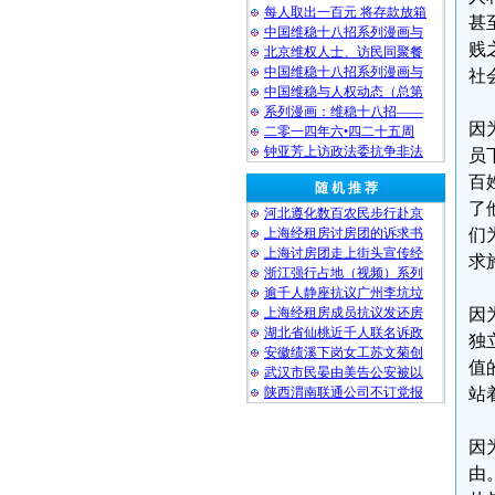
每人取出一百元 将存款放箱
甚
中国维稳十八招系列漫画与
贱
北京维权人士、访民同聚餐
中国维稳十八招系列漫画与
社
中国维稳与人权动态（总第
系列漫画：维稳十八招——
因
二零一四年六•四二十五周
钟亚芳上访政法委抗争非法
员
百
随 机 推 荐
了
河北遵化数百农民步行赴京
上海经租房讨房团的诉求书
们
上海讨房团走上街头宣传经
求
浙江强行占地（视频）系列
逾千人静座抗议广州李坑垃
上海经租房成员抗议发还房
因
湖北省仙桃近千人联名诉政
独
安徽绩溪下岗女工苏文菊创
值
武汉市民晏由美告公安被以
陕西渭南联通公司不订党报
站
因
由