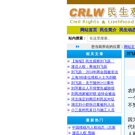
网站首页
民生简介
民生动
站内搜索：
您当前所在的位置：
网站主
刘飞
相 关 文 章
【海报】民生观察刘飞跃「
漫话人权：释放刘飞跃
刘飞跃：2014年两会我被非法
上海300多位维权人士为刘晓
刘飞跃：关于随州1•11事件
刘萍案众人不惧警告威胁现
农
刘凤池家被封锁 追悼会被迫
一
河北保定刘阁庄村民反对征
湖北刘小群拆迁案被列入法
不
小三盘村民多日与施工人员
因
最 新 热 门
代
中国维稳与人权动态（总第
漫话人权·甩锅
人