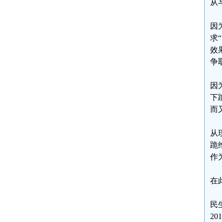
从
因
求
效
争
因
下
而
从
跪
作
在
民
201