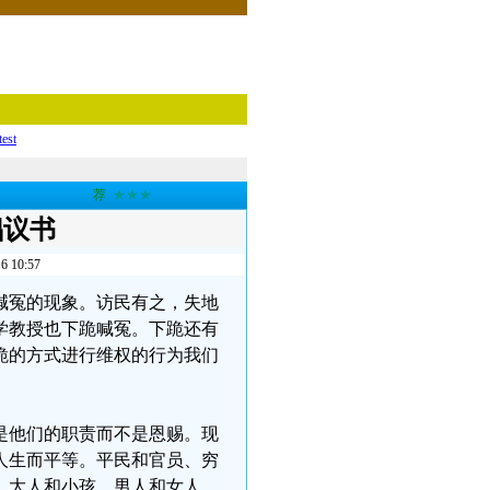
test
荐
★★★
倡议书
10:57
喊冤的现象。访民有之，失地
学教授也下跪喊冤。下跪还有
跪的方式进行维权的行为我们
是他们的职责而不是恩赐。现
人生而平等。平民和官员、穷
、大人和小孩、男人和女人、