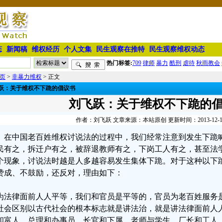
态
新闻稿
维权经历
个人文集
民生观察在推特
民生观察维权动态
热门标签:
709
律师
暴力
酷刑
虐待
秋雨教会
页
>
非暴力维权
> 正文
跃：关于维权不下跪的倡议书
刘飞跃：关于维权不下跪的
作者：刘飞跃 文章来源：本站原创 更新时间：2013-12-16 
在中国老百姓维权讨说法的过程中，我们经常注意到发生下跪
民有之，拆迁户有之，被辞退教师有之，下岗工人有之，甚至法
个现象，讨说法时越是人多越容易发生集体下跪。对于这种以下
赞成、不鼓励，还反对，理由如下：
为法律面前人人平等，我们和官员是平等的，官员为老百姓服务
社会区别以古代社会的根本标志就是讲法治，就是讲法律面前人
和富人、总理和办事员、长官和下属、老师与学生、厂长和工人