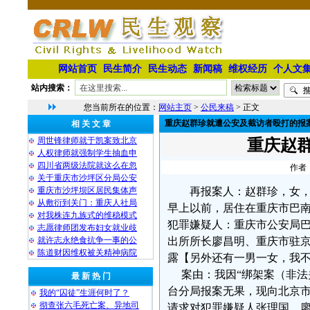
网站首页
民生简介
民生动态
新闻稿
维权经历
个人文
站内搜索：
您当前所在的位置：
网站主页
>
公民来稿
> 正文
重庆赵群珍就遭公安及截访者殴打的报
相 关 文 章
周世锋律师就于凯案致北京
重庆赵
人权律师就强制学生抽血申
四川省两级法院就这么在忽
作者：
关于重庆市沙坪区分局公安
重庆市沙坪坝区居民集体声
再报案人：赵群珍，女，1
从敷衍到关门：重庆人社局
早上以前，居住在重庆市巴南区
对我株连九族式的维稳模式
犯罪嫌疑人：重庆市公安局
志愿律师团发布妇女就业歧
就许志永绝食抗争一事的公
出所所长廖昌明、重庆市驻
陈道财因维权被关精神病院
露【另外还有一男一女，我
案由：我因“绑架案（非法关
最 新 热 门
台分局报案无果，现向北京
我的“囚徒”生涯何时了？
彻查张六毛死亡案、异地司
请求对犯罪嫌疑人张理国、