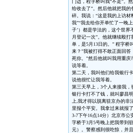
门边，程字桥叫我“不走”。
给收去了”。然后他就把我的
碎。我说：“这是我的上访材
我”“我去给你开单忙了一晚上
子’）都是学法的，这个世界
月登记一次”。他就继续殴打
单，是5月13日的。” 程
来？”我被打得不敢正面回答
死你。”然后他就叫我用重庆市
说等着。
第二天，我叫他们给我银行
说他很忙让我等着。
第三天早上，3个人来接我，
银行卡打不了钱，就叫廖昌明
上,我才得以脱离驻京办的非
里报个平安。我拿过来就报了警：01
3-7下午16点14分）北京
字桥于3月5号晚上把我带到
元）。警察感到很吃惊，并且