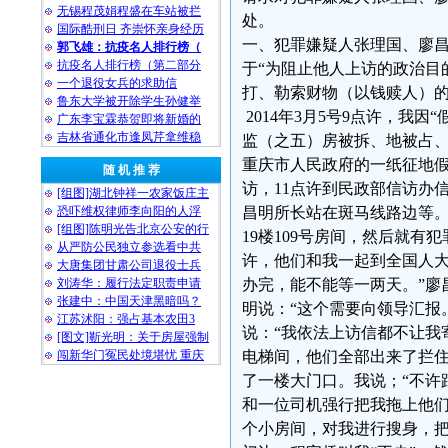
无锡程茂娟程盛在车站被拦
处。
国际酷刑日 齐崇怀亲身经历
一、犯罪嫌疑人张理国、廖
郭飞雄：抗疫名人排行榜（
抗疫名人排行榜（第二部分
于“为阻止他人上访的政治目
一个退役女兵的求助信
打、勒索财物（以钱赎人）
鲁东大学被开除学生孙健举
2014年3月5号9点许，我
广东李宝霖恭贺即将新婚的
吉林省通化市逢凤芹拿维稳
监（之五）房被拆、地被占、
重庆市人民政府的一纸征地假
随 机 推 荐
访，11点许到民政部信访办
[组图]湖北钟祥一农家饭庄主
恐吓维权律师李向阳的人浮
昌明所长站在斑马线路边等。
[组图]陈明光告北京公安的行
19楼109号房间，然后就
从严防公民独立参选看中共
许，他们和我一起到全国人大
大唐集团甘肃公司退役士兵
刘涛华：履行法定职责申请
办完，能不能等一两天。”廖
张建中：中国天津黑暗吗？
明说：“这个需要向领导汇报
江苏沭阳：强占基本农田3
说：“我依法上访信都不让我寄
[图文]靳光明：关于房屋强制
闯新华门冤民处境堪忧 重庆
电梯间，他们全部出来了拦住
了一楼大门口。我说；“不许
和一位司机强行把我拖上他们
个小房间，对我进行搜身，