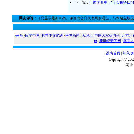
下一篇：
广西李燕军：“市长接待日”
网友评论：
（只显示最新10条。评论内容只代表网友观点，与本站立场
·
开放
·
民主中国
·
独立中文笔会
·
争鸣动向
·
大纪元
·
中国人权双周刊
·
北京之
台
·
新世纪新闻网
·
德国之
|
设为首页
|
加入收
Copyright ©
网址：w