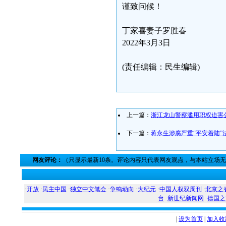
谨致问候！
丁家喜妻子罗胜春
2022年3月3日
(责任编辑：民生编辑)
上一篇：
浙江龙山警察滥用职权迫害
下一篇：
蒋永生涉腐严重“平安着陆”
网友评论：
（只显示最新10条。评论内容只代表网友观点，与本站立场
·
开放
·
民主中国
·
独立中文笔会
·
争鸣动向
·
大纪元
·
中国人权双周刊
·
北京之
台
·
新世纪新闻网
·
德国之
|
设为首页
|
加入收