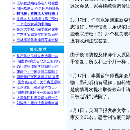
无锡程茂娟程盛在车站被拦
这次会见，家喜继续强调传
国际酷刑日 齐崇怀亲身经历
郭飞雄：抗疫名人排行榜（
抗疫名人排行榜（第二部分
2月17日，许志永家属重新
一个退役女兵的求助信
态很好，坚守信念，乐观依旧
鲁东大学被开除学生孙健举
些卷宗涉密；2）那个机关或
广东李宝霖恭贺即将新婚的
吉林省通化市逢凤芹拿维稳
没有收到法院答复。
随 机 推 荐
由于疫情防控及律师个人原
从严防公民独立参选看中共
[组图]陈明光告北京公安的行
予答复，所以和上个月一样
恐吓维权律师李向阳的人浮
张建中：中国天津黑暗吗？
2月17日，李国蓓律师视频
闯新华门冤民处境堪忧 重庆
[图文]靳光明：关于房屋强制
物，虽幻听稍有缓解，但药
江苏沭阳：强占基本农田3
楚病情再次提出取保候审申请
[组图]湖北钟祥一农家饭庄主
日被起诉到法院了。
大唐集团甘肃公司退役士兵
刘涛华：履行法定职责申请
2月1日，英国卫报发表文章
家安全罪名，恐意制造厦门