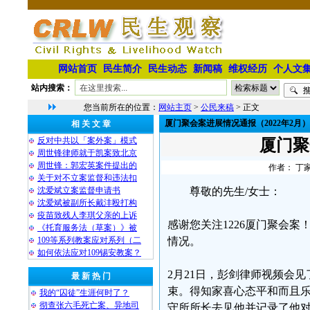
网站首页
民生简介
民生动态
新闻稿
维权经历
个人文
站内搜索：
您当前所在的位置：
网站主页
>
公民来稿
> 正文
厦门聚会案进展情况通报（2022年2月）
相 关 文 章
反对中共以「案外案」模式
厦门聚
周世锋律师就于凯案致北京
周世锋：郭宏英案件提出的
作者： 丁家
关于对不立案监督和违法扣
沈爱斌立案监督申请书
尊敬的先生/女士：
沈爱斌被副所长戴沣殴打构
疫苗致残人李琪父亲的上诉
感谢您关注1226厦门聚会案！
《托育服务法（草案）》被
109等系列教案应对系列（二
情况。
如何依法应对109锡安教案？
2月21日，彭剑律师视频会
最 新 热 门
束。得知家喜心态平和而且
我的“囚徒”生涯何时了？
彻查张六毛死亡案、异地司
守所所长去见他并记录了他