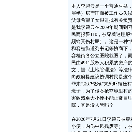
本人李碧云是一个普通村姑，
层半）房产证而被工作员失误
父母希望子女跟进找有关负责
是我李碧云在2009年期间
民而报警110，被穿着迷理
频给受伤村民）。这是一种“
和容桂街道列书记等协商下
容桂街各公立医院就医了，
民由4911股权人积累的资产
文，据《土地管理法》等法律
向政府提建议协调村民是这个
罪来“杀鸡儆猴”来恐吓镇压
班子，为了侵吞抢夺容里村
害致残至大小便不能正常自
院，真是没人管吗？
在2020年7月21日李碧云
小便，内伤中风残废等），