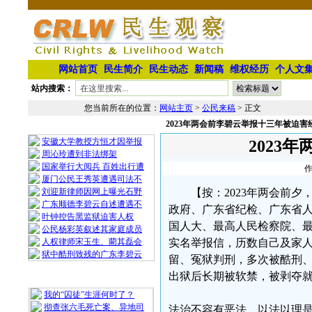
网站首页
民生简介
民生动态
新闻稿
维权经历
个人文
站内搜索：
您当前所在的位置：
网站主页
>
公民来稿
> 正文
2023年两会前李碧云举报十三年被迫害
相 关 文 章
安徽大学教授方恒才因举报
2023
周沁玲遭到非法绑架
国家举行大阅兵 百姓出行遭
作
厦门公民王秀英遭遇司法不
刘迎新律师因网上曝光石野
【按：2023年两会前
广东顺德李碧云自述遭遇不
政府、广东省纪检、广东省
叶钟控告黑监狱迫害人权
国人大、最高人民检察院、
公民杨彩英叙述其家庭成员
人权律师宋玉生、藺其磊会
实名举报信，历数自己及家
狱中酷刑致残的广东李碧云
留、冤狱判刑，多次被酷刑、
出狱后长期被软禁，被剥夺
最 新 热 门
我的“囚徒”生涯何时了？
彻查张六毛死亡案、异地司
法治不容有恶法，以法以理