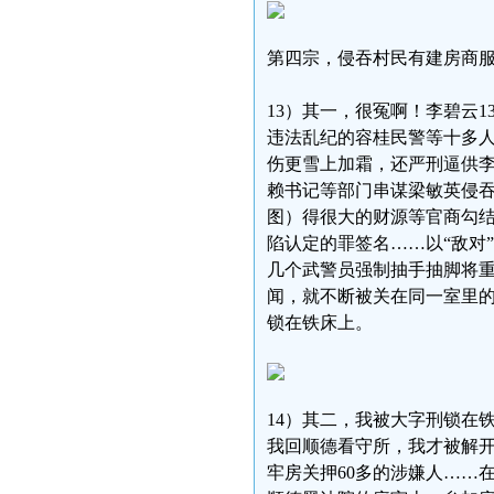
第四宗，侵吞村民有建房商服
13）其一，很冤啊！李碧云13
违法乱纪的容桂民警等十多
伤更雪上加霜，还严刑逼供李碧
赖书记等部门串谋梁敏英侵
图）得很大的财源等官商勾结
陷认定的罪签名……以“敌对
几个武警员强制抽手抽脚将重
闻，就不断被关在同一室里
锁在铁床上。
14）其二，我被大字刑锁在铁
我回顺德看守所，我才被解开
牢房关押60多的涉嫌人……