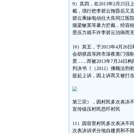
9）其四，在2013年2月2
截，强行把李碧云拖昏后又丢
碧云乘妹电动往大良同江医
循梁敏英等暴力拦截，经容
受压力就不许李碧云治病而
10）其五，于2013年4月
会胡祺昌等跨市深夜凿门强
景……而被2013年7月24日
判决书《（2012）佛顺法刑
提起上诉，因上诉而又被打
第三宗），因村民多次表决不
宣传镇压村民恐吓村民
11）因容里村民多次表决不
次表决诉求分地自建房和不