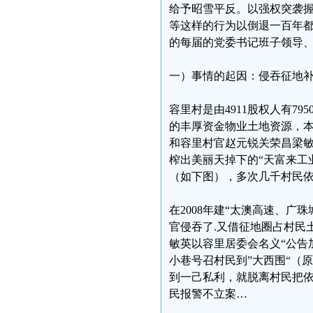
给予昭雪平反。以强权突袭
等这样的行为以倒退一百年
的每届的党委书记班子领导
一）事情的起因：侵吞征地
容里村是由4911股权人有79
的丰厚资金物业土地资源，本
和容里村官赵元锐关荣昌梁敏
榨出美丽天掉下的“天富来工
（如下图），多次几千村民
在2008年建“太澳高速、
官侵吞了.又借征地圈占村民土
敏英以容里居委会名义“公告
小巷号召村民到”大西围“（
到一己私利，就脱离村民把
民报警不立案…