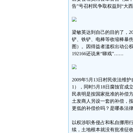
告”号召村民争取权益到“大
梁敏英达到自己的目的了，2
铲、铁铲、电棒等收缩棒暴
图）。因得益者滥权出动公权
192166还说来“睇戏”……
2009年5月13日村民依法
1），同时5月18日腐蚀官
民表明是按国家批准的补偿
土发商人另设一套的补偿，按照
更低的补偿价吗？是哪条法
以权涉职务侵占和私自挪用
续，土地根本就没有批准征