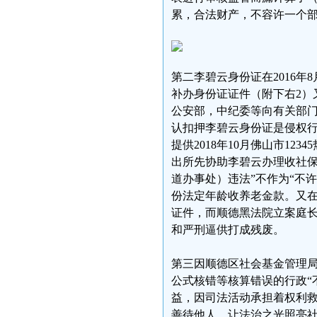
累，合法财产，不容许一个
第二李碧云身份证在2016年8
补办身份证证件（附下右2）又被容
公安部，中纪委等向有关部
认扣押李碧云身份证是侵权行
提供2018年10月佛山市1
出所先协助李碧云办理收社保
道办事处）违法”不作为“不许
份法定年龄收养老金款。又在
证件，而顺德黑法院立案庭长
和严刑逼供打成残废。
第三因顺德区社会基金管理
公式核错等核算错误的行政“
益，因司法活动承担着权利
善待他人，让法治之光照亮