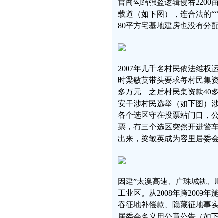
官商勾结强盗逻辑侵吞2200
载道（如下图），连合法的““
80平方宅基地建房也没有分
2007年几千名村民依法维
时梁敏英带头要求每村民集资从
多万元，之后村民集资款40
安干涉村民选举（如下图）
各个选区守在投票站门口，
票，有三个选区突然开进警
出来，梁敏英成为容里居委
因建”太澳高速、广珠城轨、
工业区。从2008年跨200
吞征地补偿款、隐藏征地事实
居委会名义用公章公告（如下