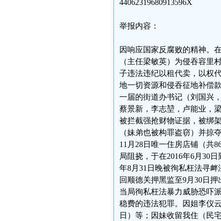
44062319680913596X
举报内容：
因响应国家反腐败的精神。在
（主任梁敏英）为侵吞容里
子违法违纪以租代卖，以权
地一切资源和侵吞征地补偿款等
一届的街道办书记（刘国兴
蔡景新，李志堃，卢能业，梁
被拦截强抢财物证据，被绑架
（妹弟也被构罪盗窃）并掠夺
11月28日唯一住房店铺（
局阻挠，于在2016年6月3
年8月31日晚被徇私枉法寻
回顺德关押黑监至9月30日押出
当局徇私枉法暴力威胁恐吓派
稳费的违法犯罪。因姐李仪云
日）等；因妹收留我住（民宅