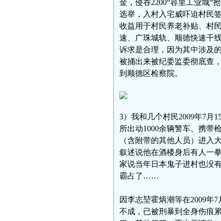
金，侵吞2200“容里工业城
选举，入村入宅威吓迫村民
收益用于村民养老补贴、村民
速、广珠城轨、顺德快速干线
诉求是合理，因为其中涉及
被捅出来被纪委监委彻底查
到顺德区检察院。
3）我和几个村民2009年7月
所出动1000余辆警车、携带
（含附带的其他人员）进入
叙述说他在酒楼身后有人一
家说当年日本鬼子进村也没
霸占了……
因李志堃霍炳潮等在2009年7
不成，已被刑暴到全身伤痕累