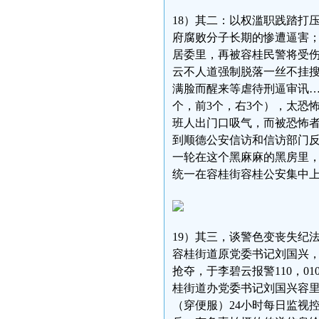
18）其二：以权滥职践踏打
府腐败分子长期的惨遭逼害
居委里，再被容桂民警将受
云不人道强制脱落一丝不挂
满脸而醒来等虐待刑逼审讯…
个，前3个，右3个），太恐
班人出门口吸气，而被恐怖者揪
到顺德公安信访和信访部门反
一轮在这个黑麻麻的黑房里
统一在容桂街容桂公安集中
19）其三，谈警色变丧失纪法
容桂街道原党委书记刘国兴，
抢夺，于李碧云报警110，01
桂街道办党委书记刘国兴容里
（穿便服）24小时每日监视