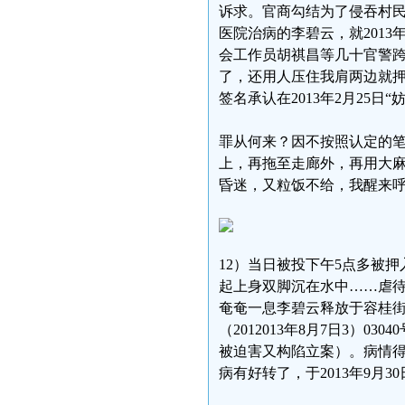
诉求。官商勾结为了侵吞村民
医院治病的李碧云，就2013
会工作员胡祺昌等几十官警
了，还用人压住我肩两边就
签名承认在2013年2月25日“
罪从何来？因不按照认定的
上，再拖至走廊外，再用大
昏迷，又粒饭不给，我醒来
12）当日被投下午5点多被
起上身双脚沉在水中……虐待
奄奄一息李碧云释放于容桂街
（2012013年8月7日3）
被迫害又构陷立案）。病情
病有好转了，于2013年9月3