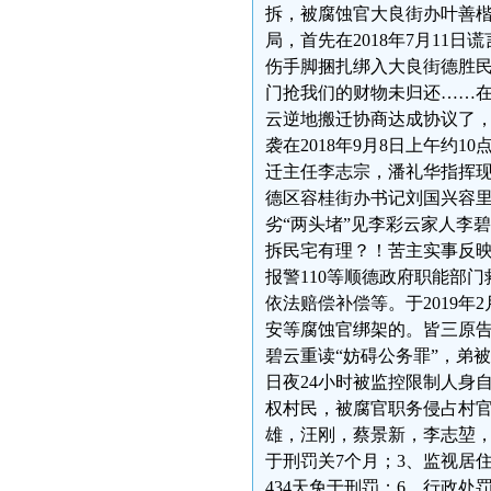
拆，被腐蚀官大良街办叶善
局，首先在2018年7月1
伤手脚捆扎绑入大良街德胜民
门抢我们的财物未归还……在
云逆地搬迁协商达成协议了，
袭在2018年9月8日上午约
迁主任李志宗，潘礼华指挥现
德区容桂街办书记刘国兴容里
劣“两头堵”见李彩云家人李
拆民宅有理？！苦主实事反映一
报警110等顺德政府职能部
依法赔偿补偿等。于2019
安等腐蚀官绑架的。皆三原告
碧云重读“妨碍公务罪”，弟
日夜24小时被监控限制人身
权村民，被腐官职务侵占村
雄，汪刚，蔡景新，李志堃，
于刑罚关7个月；3、监视居
434天免于刑罚；6、行政处