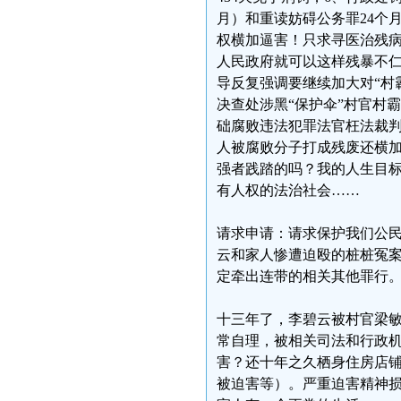
月）和重读妨碍公务罪24个
权横加逼害！只求寻医治残
人民政府就可以这样残暴不
导反复强调要继续加大对“村
决查处涉黑“保护伞”村官村
础腐败违法犯罪法官枉法裁
人被腐败分子打成残废还横
强者践踏的吗？我的人生目
有人权的法治社会……
请求申请：请求保护我们公
云和家人惨遭迫殴的桩桩冤
定牵出连带的相关其他罪行
十三年了，李碧云被村官梁
常自理，被相关司法和行政
害？还十年之久栖身住房店铺
被迫害等）。严重迫害精神