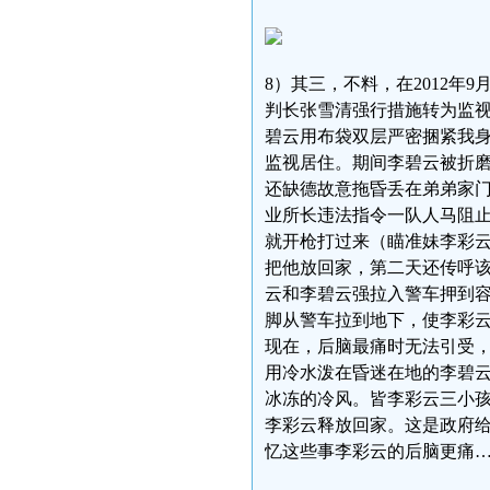
8）其三，不料，在2012年
判长张雪清强行措施转为监视
碧云用布袋双层严密捆紧我身
监视居住。期间李碧云被折
还缺德故意拖昏丢在弟弟家
业所长违法指令一队人马阻止
就开枪打过来（瞄准妹李彩
把他放回家，第二天还传呼
云和李碧云强拉入警车押到
脚从警车拉到地下，使李彩
现在，后脑最痛时无法引受
用冷水泼在昏迷在地的李碧
冰冻的冷风。皆李彩云三小
李彩云释放回家。这是政府
忆这些事李彩云的后脑更痛