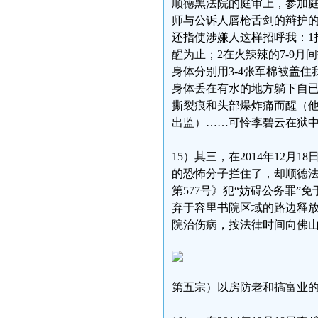
顺德黑法院的庭审上，参加
师与公诉人唇枪舌剑的辩护
还指使涉嫌人这样招呼我：1
醒为止；2在火辣辣的7-9
身体分别用3-4张军棉被盖
身体丢在有水的地方躺下自已
撕裂痕和头部爆炸痛而醒（
出监）……可怜李碧云在狱
15）其三，在2014年12
的恐怖分子拦住了，却顺德法院
第577号》犯“妨碍公务罪”
弃于容里书院区域的路边释
院治伤病，按法律时间向佛
第五宗）以房防老和搞富业的