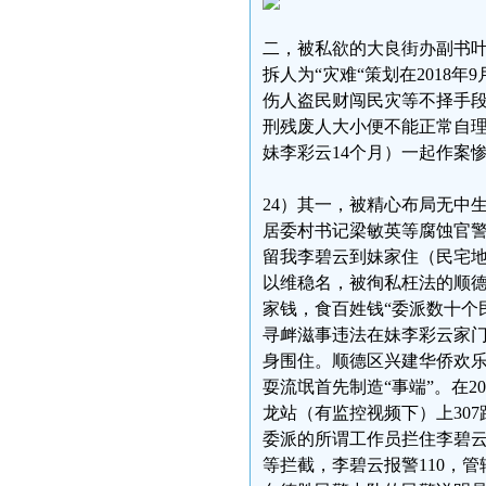
二，被私欲的大良街办副书
拆人为“灾难“策划在2018
伤人盗民财闯民灾等不择手段
刑残废人大小便不能正常自理
妹李彩云14个月）一起作案
24）其一，被精心布局无中
居委村书记梁敏英等腐蚀官警
留我李碧云到妹家住（民宅地
以维稳名，被徇私枉法的顺德
家钱，食百姓钱“委派数十个
寻衅滋事违法在妹李彩云家门
身围住。顺德区兴建华侨欢
耍流氓首先制造“事端”。在2
龙站（有监控视频下）上30
委派的所谓工作员拦住李碧云乘坐
等拦截，李碧云报警110，