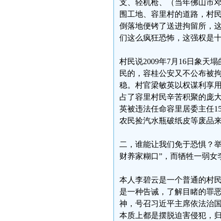
支、轻机枪、（当年佛山市邓
围工地、容里村的道路，村
倒落地便铐了送进拘留所，
们这么疯狂恐怖，这强权是
村民说2009年7月16日
民的，容桂公安又不公布被拘
稳。村官梁敏英以权谋利享
占了容里村民辛苦积聚的庞
英被违法任命容里居委主任1
农民捡汽水瓶破纸皮等废品
二，谁能让我们免于恐惧？举
财养家糊口”，而牺牲一弱女
本人李碧云是一个普通的村
是一种告诫，了解目睹的罪
神，号召习近平主席依法治国
本质上都是摆脱迫害侵犯，