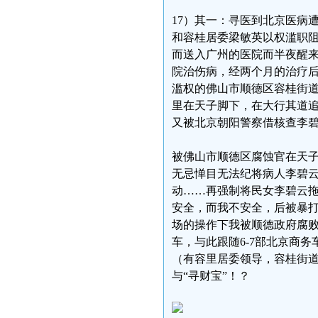
17）其一：寻医到北京医病
和容桂居委梁敏英以权滥职阻
而送入广州的医院而半夜醒来
院治伤病，经两个月的治疗后
滥权的佛山市顺德区容桂街道
里在天子脚下，在大行其道
又被北京朝阳警察借核查李
被佛山市顺德区腐蚀官在天
无忌惮目无法纪将病人李碧云
动……再强制将民女李碧云拖
安全，而我不安全，后被暴
场的操作下我被顺德政府腐
车，与此跟随6-7部北京商
（有容里居委领导，容桂街
与“寻财宝”！？