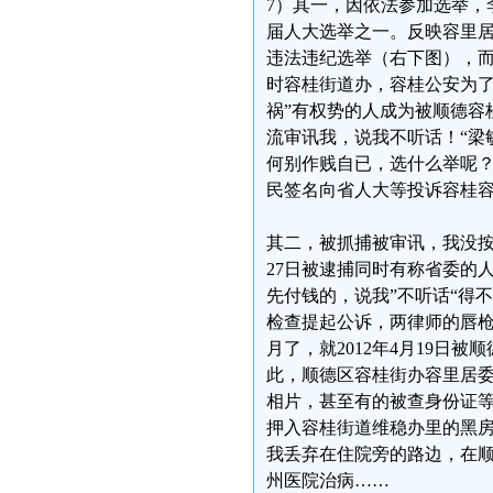
7）其一，因依法参加选举，李
届人大选举之一。反映容里
违法违纪选举（右下图），
时容桂街道办，容桂公安为了
祸”有权势的人成为被顺德容
流审讯我，说我不听话！“梁
何别作贱自已，选什么举呢？
民签名向省人大等投诉容桂
其二，被抓捕被审讯，我没按
27日被逮捕同时有称省委的
先付钱的，说我”不听话“得
检查提起公诉，两律师的唇枪
月了，就2012年4月19日
此，顺德区容桂街办容里居
相片，甚至有的被查身份证
押入容桂街道维稳办里的黑
我丢弃在住院旁的路边，在
州医院治病……