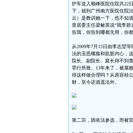
护车送入顺峰医院住院共22
下，就到广州南方医院住院治
云）是教训她一下，也不知道
里居委主任梁敏英说“我李碧
告我，你告到哪都无用，你都
从2009年7月15日由李志
法的丑恶嘴脸和肮脏内心，
院长、副院长、庭长得不到
罪行所致。13年来了，被腐
得这样做合理吗？从原容桂
财，至今还逍遥法外。
第二宗，因依法参选，而被官