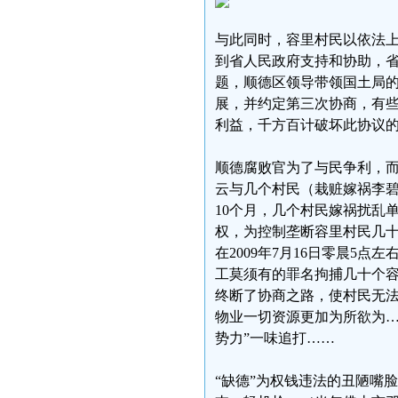
与此同时，容里村民以依法
到省人民政府支持和协助，
题，顺德区领导带领国土局
展，并约定第三次协商，有
利益，千方百计破坏此协议
顺德腐败官为了与民争利，而
云与几个村民（栽赃嫁祸李碧
10个月，几个村民嫁祸扰乱
权，为控制垄断容里村民几
在2009年7月16日零晨5
工莫须有的罪名拘捕几十个
终断了协商之路，使村民无
物业一切资源更加为所欲为…
势力”一味追打……
“缺德”为权钱违法的丑陋嘴脸