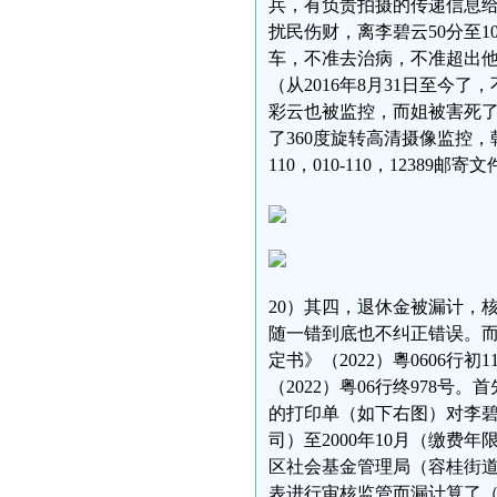
兵，有负责拍摄的传递信息
扰民伤财，离李碧云50分至
车，不准去治病，不准超出
（从2016年8月31日至今
彩云也被监控，而姐被害死了
了360度旋转高清摄像监控
110，010-110，1238
20）其四，退休金被漏计，
随一错到底也不纠正错误。而
定书》（2022）粵0606行
（2022）粤06行终978号
的打印单（如下右图）对李碧
司）至2000年10月（缴费
区社会基金管理局（容桂街
表进行审核监管而漏计算了