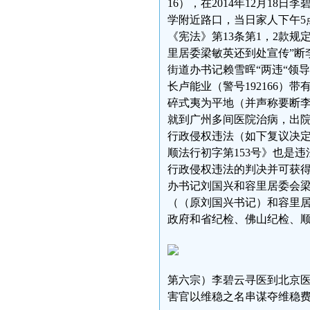
16），在2014年12月1
学附近路口，当日家人下午5
《宪法》第13条第1，2款
里居委梁敏英还到处宣传”断李
街道办书记赖雪晖“两违“领
长卢能业（警号192166）
碎式夷为平地（并声称要断
就到广州多间医院治病，出院
行政侵权违法（如下复议决定书
顺法行初字第153号》也是违
行政侵权违法的判决并可获
办书记刘国兴和容里居委会
（（原刘国兴书记）和容里居
政府和省纪检、佛山纪检、
第六宗）李碧云寻医到北京
害官以维稳之名串谋夺维稳