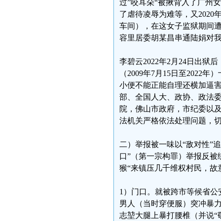
过”咬耳朵“被揪背入了广州
了虐待凌辱为难等，又202
车间），在这女子监狱期间遭
容里居委胡某昌串通陆娟对
李碧云2022年2月24日
（2009年7月15日至20
小便不能正能自理还横加逼
部、全国人大、政协、政法
院，佛山市政府，市纪委以
法机关严格依法处理问题，切
二）举报被一味以“敌对性”
口”（第一宗构罪）举报反被
猴“来镇压几千维权村民，故
1）门口。就被跨市等候省公
男人（当时穿便服）突冲暴
志堃大腿上暴打腰椎（并说“