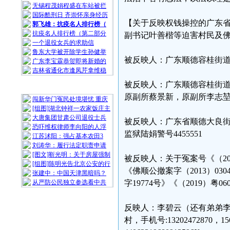
无锡程茂娟程盛在车站被拦
国际酷刑日 齐崇怀亲身经历
【关于反映权钱操控的广东
郭飞雄：抗疫名人排行榜（
抗疫名人排行榜（第二部分
副书记叶善楷等迫害村民及
一个退役女兵的求助信
鲁东大学被开除学生孙健举
被反映人：广东顺德容桂街
广东李宝霖恭贺即将新婚的
吉林省通化市逢凤芹拿维稳
被反映人：广东顺德容桂街
随 机 推 荐
原副所蔡景新，原副所李志
闯新华门冤民处境堪忧 重庆
[组图]湖北钟祥一农家饭庄主
大唐集团甘肃公司退役士兵
被反映人：广东省顺德大良
恐吓维权律师李向阳的人浮
监狱陆娟警号4455551
江苏沭阳：强占基本农田3
刘涛华：履行法定职责申请
[图文]靳光明：关于房屋强制
被反映人：关于冤案号《（201
[组图]陈明光告北京公安的行
《佛顺公撤案字（2013）03
张建中：中国天津黑暗吗？
从严防公民独立参选看中共
字19774号》《（2019）
反映人：李碧云（还有弟弟李
村，手机号:1320247287