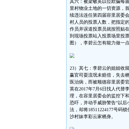
其六：被梁敏英以位欺骗每
里村物业土地的一切资源，
续违法连任第四届容里居委
村人员的投票人数，把指定
作员并误道投票员就按照贴
到现场投票站入投票场里投票
图），李碧云怎有能力做一
23）其七：李碧云的姐姐收
赢官司耍流氓未赔偿，失去
医治病，而被顺德容里居委官
英在2017年7月6日找人代替
理，在容里居委会的监控下
恐吓，并动手威胁警告“以后小
法，却将18511224177
沙村妹李彩云家栖身。