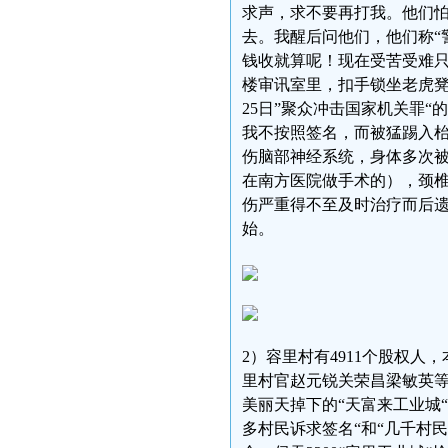
求声，求不要再打我。他们
去。我醒后问他们，他们称“
钱收就算呢！现在受苦受难只
楼审讯室里，扣手锁坐老虎凳
25日”聚众冲击国家机关罪
我不按照签名，而被猛踢入
伤脑部神经系统，身体多次被
在南方医院做手术的），颈
伤严重得不至及时治疗而后
始。
2）容里村有4911个股权人
里村官赵元锐关荣昌梁敏英等
美丽天掉下的“天富来工业城“。
多村民诉求签名“和“几千村