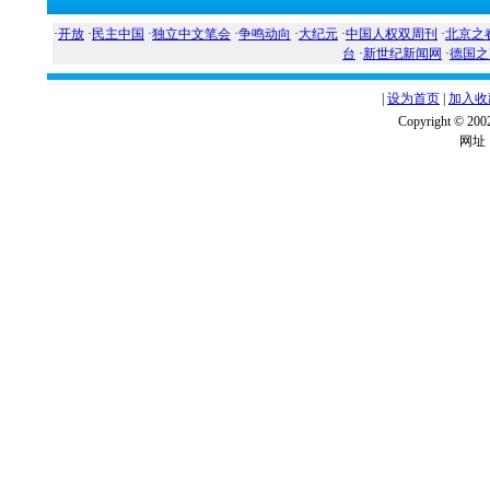
·
开放
·
民主中国
·
独立中文笔会
·
争鸣动向
·
大纪元
·
中国人权双周刊
·
北京之
台
·
新世纪新闻网
·
德国之
|
设为首页
|
加入收
Copyright ©
网址：w