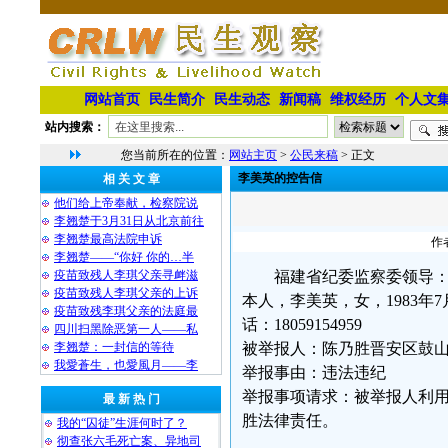
网站首页
民生简介
民生动态
新闻稿
维权经历
个人文
站内搜索：
您当前所在的位置：
网站主页
>
公民来稿
> 正文
李美英的控告信
相 关 文 章
他们给上帝奉献，检察院说
李翘楚于3月31日从北京前往
李翘楚最高法院申诉
作
李翘楚——“你好 你的…半
疫苗致残人李琪父亲寻衅滋
福建省纪委监察委领导
疫苗致残人李琪父亲的上诉
本人，李美英，女，1983年
疫苗致残李琪父亲的法庭最
话：18059154959
四川扫黑除恶第一人——私
李翘楚：一封信的等待
被举报人：陈乃胜晋安区鼓
我愛蒼生，也愛風月——李
举报事由：违法违纪
举报事项请求：被举报人利
最 新 热 门
胜法律责任。
我的“囚徒”生涯何时了？
彻查张六毛死亡案、异地司