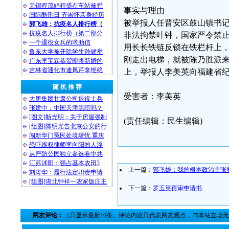
无锡程茂娟程盛在车站被拦
事实与理由
国际酷刑日 齐崇怀亲身经历
被举报人任晋安区鼓山镇书
郭飞雄：抗疫名人排行榜（
抗疫名人排行榜（第二部分
非法拘禁叶钟，国家严令禁止拦
一个退役女兵的求助信
用长长铁链反锁在铁栏杆上
鲁东大学被开除学生孙健举
刚走出电梯，就被陈乃胜派来
广东李宝霖恭贺即将新婚的
吉林省通化市逢凤芹拿维稳
上，举报人李美英向福建省
随 机 推 荐
受害者：李美英
大唐集团甘肃公司退役士兵
张建中：中国天津黑暗吗？
[图文]靳光明：关于房屋强制
(责任编辑：民生编辑)
[组图]陈明光告北京公安的行
闯新华门冤民处境堪忧 重庆
恐吓维权律师李向阳的人浮
从严防公民独立参选看中共
江苏沭阳：强占基本农田3
上一篇：
郭飞雄：我的根本政治主张
刘涛华：履行法定职责申请
[组图]湖北钟祥一农家饭庄主
下一篇：
罗玉英再审申请书
网友评论：
（只显示最新10条。评论内容只代表网友观点，与本站立场