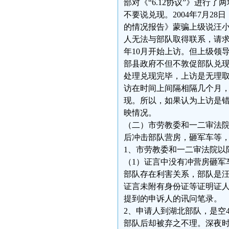
部对《“6.12协议”》进
不要说兑现。2004年7月2
的情况报告》蒙骗上级说汪小
人无法与部队取得联系，请求
年10月开始上访。但上级领
部县政府不但不敦促部队兑
处理兑现完毕，上访是无理
访在时间上间隔相隔几个月
现。所以，如果认为上访是
映情况。
（二）市劳教委和一二审法院
后冲击部队营房，砸军车等
1、市劳教委和一二审法院以
（1）证言中没有冲营房砸军
部队存在利害关系，部队是汪
证言未附有身份证等证明证人
提到的申诉人的讯问笔录。
2、申请人到湖北部队，是空
部队后却被弃之不理。深夜