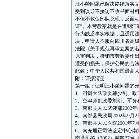
汪小燚问题已解决终结落实
受到误导不接访不收书面材料
不但不敦促部队兑现，反而动
证”。本劳教案就是在遭到汪
行为缺乏事实根据，且适用
决，申请人不服向四川省高
法院《关于规范再审立案的
原审判决，撤销市劳教委作出
遭受的损失，保护公民的合
此致：中华人民共和国最高
附：证据清册
第一组：证明汪小燚问题的
1、司训大队政委韩少剑、政工
2、空44师副政委刘刚、军务
3、南部县人民武装部2002
4、南部县民政局2002年9
5、南部县人民医院2001年7
6、南充通正司法鉴定中心南
南通司鉴（2002）精鉴27