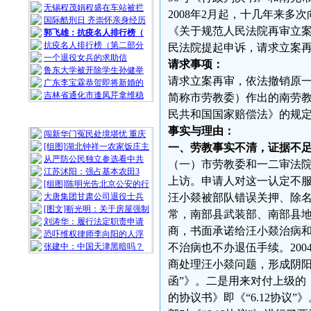
无锡程茂娟程盛在车站被拦
2008年2月起，十几年来
国际酷刑日 齐崇怀亲身经历
《关于规范人民法院再审立
郭飞雄：抗疫名人排行榜（
抗疫名人排行榜（第二部分
民法院提起申诉，请求立案
一个退役女兵的求助信
请求事项：
鲁东大学被开除学生孙健举
请求立案再审，依法撤销原
广东李宝霖恭贺即将新婚的
吉林省通化市逢凤芹拿维稳
简称市劳教委）作出的南劳教
民共和国国家赔偿法》的规
随 机 推 荐
事实与理由：
闯新华门冤民处境堪忧 重庆
[组图]湖北钟祥一农家饭庄主
一、劳教事实不清，证据不
从严防公民独立参选看中共
（一）市劳教委和一二审法
江苏沭阳：强占基本农田3
上访。申请人对这一认定不
[组图]陈明光告北京公安的行
大唐集团甘肃公司退役士兵
汪小燚被部队错误关押、除
[图文]靳光明：关于房屋强制
常，南部县武装部、南部县
刘涛华：履行法定职责申请
商，书面承诺给汪小燚治病
恐吓维权律师李向阳的人浮
张建中：中国天津黑暗吗？
不治病也不办退伍手续。20
商处理汪小燚问题，形成阴阳
函”》。二是用来对付上级的
的协议书》即《“6.12协议