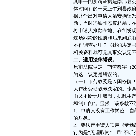
其唯一的所谓证据是南部县公安
体时间）的一天上午到县政府
据此作出对申请人治安拘留7
题，当时冯铁州态度粗暴，
将申请人推翻在地。在纠纷
这场纠纷的性质和后果到底
不作调查处理？《处罚决定
相关资料就可见其事实认定
二、适用法律错误。
原审法院认定：南劳教字（2
为这一认定是错误的。
（一）市劳教委是以国务院1
人作出劳动教养决定的。该条
而又不断无理取闹，扰乱生
和制止的”。显然，该条款不
1、申请人没有工作岗位，自
的对象。
2、要认定申请人适用《劳动
行为是“无理取闹”，且“不