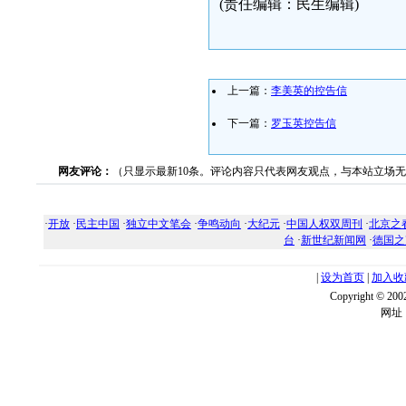
(责任编辑：民生编辑)
上一篇：
李美英的控告信
下一篇：
罗玉英控告信
网友评论：
（只显示最新10条。评论内容只代表网友观点，与本站立场
·
开放
·
民主中国
·
独立中文笔会
·
争鸣动向
·
大纪元
·
中国人权双周刊
·
北京之
台
·
新世纪新闻网
·
德国之
|
设为首页
|
加入收
Copyright ©
网址：w