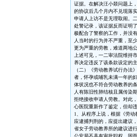
证据。在解决汪小燚问题上
的协议后几个月内不兑现落实
申请人上访不是无理取闹。二
处警记录，该证据反而证明
极配合了警察的工作，并没
人当时的行为并不严重，至
更为严重的劳教，难道两地
上述可见，一二审法院维持
养决定违反了该条款设定的
（二）《劳动教养试行办法
者，怀孕或哺乳未满一年的
体状况也不符合劳动教养的
人有陈旧性肺结核且属传染
拒绝接收申请人劳教。对此
心医院重新作了鉴定，但却
1、从程序上说，根据《劳动
应逮捕判刑的，应提出建议
省女子劳动教养所的建议进
公安局不具有审批职权，因而