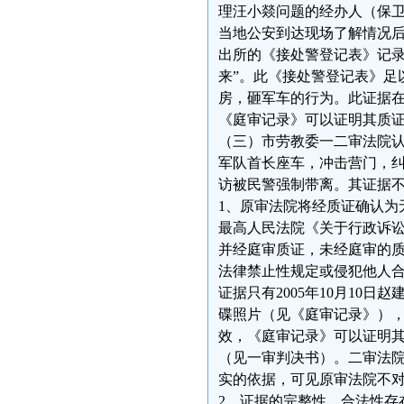
理汪小燚问题的经办人（保
当地公安到达现场了解情况
出所的《接处警登记表》记录
来”。此《接处警登记表》足
房，砸军车的行为。此证据
《庭审记录》可以证明其质
（三）市劳教委一二审法院认
军队首长座车，冲击营门，
访被民警强制带离。其证据
1、原审法院将经质证确认为
最高人民法院《关于行政诉讼
并经庭审质证，未经庭审的质
法律禁止性规定或侵犯他人合
证据只有2005年10月10日
碟照片（见《庭审记录》）
效，《庭审记录》可以证明
（见一审判决书）。二审法
实的依据，可见原审法院不
2、证据的完整性、合法性存