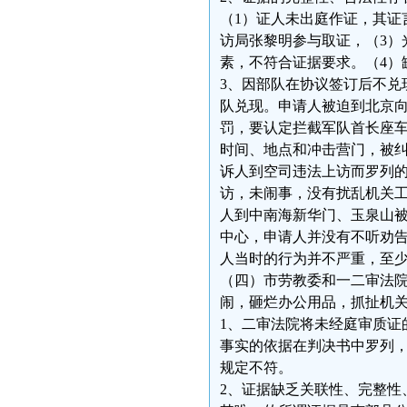
（1）证人未出庭作证，其证
访局张黎明参与取证，（3）
素，不符合证据要求。（4）
3、因部队在协议签订后不兑
队兑现。申请人被迫到北京
罚，要认定拦截军队首长座
时间、地点和冲击营门，被
诉人到空司违法上访而罗列的
访，未闹事，没有扰乱机关
人到中南海新华门、玉泉山
中心，申请人并没有不听劝
人当时的行为并不严重，至
（四）市劳教委和一二审法
闹，砸烂办公用品，抓扯机
1、二审法院将未经庭审质证
事实的依据在判决书中罗列
规定不符。
2、证据缺乏关联性、完整性