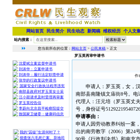
网站首页
民生简介
民生动态
新闻稿
维权经历
个人文
站内搜索：
您当前所在的位置：
网站主页
>
公民来稿
> 正文
罗玉英再审申请书
相 关 文 章
沈爱斌立案监督申请书
刘涛华：立案申请书
刘涛华：履行法定职责申请
作
张华的行政复议申请书
国家安全行政执法程序违宪
申请人：罗玉英，女，汉族，1
南部县政府对罗玉英女士采
南部县南隆镇文庙街8号。电话：1
汪小燚请求及时受理再审案
代理人：汪元培（罗玉英丈夫
罗玉英控告信
李蔚向北京昌平检察院提交
号，身份证号51292219540726
致国家卫健委：健康码信息
申请事由：
申请人因劳动教养纠纷一案
最 新 热 门
出的南劳教字（2006）第2
我的“囚徒”生涯何时了？
彻查张六毛死亡案、异地司
90号《行政判决书》和南充市