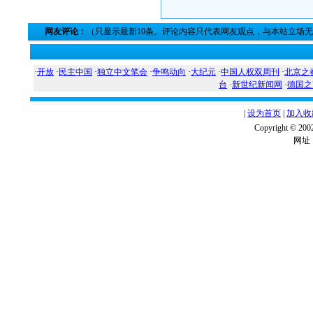
网友评论：
（只显示最新10条。评论内容只代表网友观点，与本站立场
·
开放
·
民主中国
·
独立中文笔会
·
争鸣动向
·
大纪元
·
中国人权双周刊
·
北京之
台
·
新世纪新闻网
·
德国之
|
设为首页
|
加入收
Copyright ©
网址：w