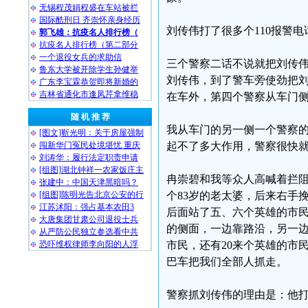
无锡程茂娟程盛在车站被拦
国际酷刑日 齐崇怀亲身经历
刘传伟打了很多个110报警
郭飞雄：抗疫名人排行榜（
抗疫名人排行榜（第二部分
一个退役女兵的求助信
三个警察二话不说就把刘传
鲁东大学被开除学生孙健举
刘传伟，到了警车旁使劲把
广东李宝霖恭贺即将新婚的
吉林省通化市逢凤芹拿维稳
在车外，第四个警察从车门
随 机 推 荐
我从车门的另一侧一个警察
[图文]靳光明：关于房屋强制
闯新华门冤民处境堪忧 重庆
起不了多大作用，警察很快
刘涛华：履行法定职责申请
[组图]湖北钟祥一农家饭庄主
冉崇碧和我等众人高喊着拦
张建中：中国天津黑暗吗？
[组图]陈明光告北京公安的行
个83岁的老太婆，后来右手
江苏沭阳：强占基本农田3
后面站了五、六个英雄的市
大唐集团甘肃公司退役士兵
的侧面，一边靠路沿，另一
从严防公民独立参选看中共
恐吓维权律师李向阳的人浮
市民，还有20来个英雄的市
巴车把我们全部人抓走。
警察抓刘传伟的理由是：他打