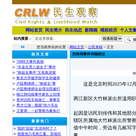
网站首页
民生简介
民生动态
新闻稿
维权经历
个人文
站内搜索：
您当前所在的位置：
网站主页
>
公民来稿
> 正文
刘传伟事件详细经过
相 关 文 章
709特大事件真相
“丰县生育八孩女子”事件
“铁链女事件”又有新进展
作
鲁东大学被开除学生孙健举
卢廷阁律师：“铁链女”事
这是北京时间2025年
卢廷阁律师在会理法院被打
桃江肺结核事件家长上街维
两江新区大竹林派出所滥用
贵州访民车祸身亡，肇事车
秀才江湖：围观“张六毛在
王爱弟：一起警察办案执行
起因是访民刘传伟和其他部
辖区所属地大竹林派出所警
最 新 热 门
值中午时间，旁边有几栋写
我的“囚徒”生涯何时了？
彻查张六毛死亡案、异地司
象。