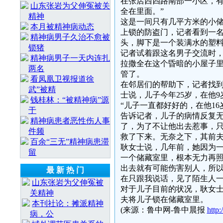
在张店西四路南部一小区，
山东张岩为父伸冤被关
全在里面。”
精神
这是一间只有几平方米的小
本月被精神病动态
上锁的防盗门，记者看到一
精神病男子久治不愈被
头，脚下是一个装满水的塑
锁猪
记者试着跟这名男子交流时
精神病男子一天内连扎
拉撒全在这个昏暗的小屋子
两名
管了。
看凤凰卫视报道徐
在邻居们的帮助下，记者找
武”被精
士说，儿子今年25岁，在他
钱桂林：“被精神病”源
“儿子一直都好好的，在他1
于
告诉记者，儿子的病情反复
精神病患者恶性伤人事
了，为了不让他出去惹事，
件频
救了下来。无奈之下，其前
百余“三无”精神病患滞
耿女士说，几年前，她因为
留
一个储藏室里，根本无力再照
出去就有可能伤害别人，所以
最 新 热 门
在只跟我说话，见了陌生人一
山东张岩为父伸冤被
对于儿子目前的状况，耿女
关精神
夫将儿子锁在储藏室里。
本刊社论：摊派精神
(来源：鲁中网-鲁中晨报
http
病，公