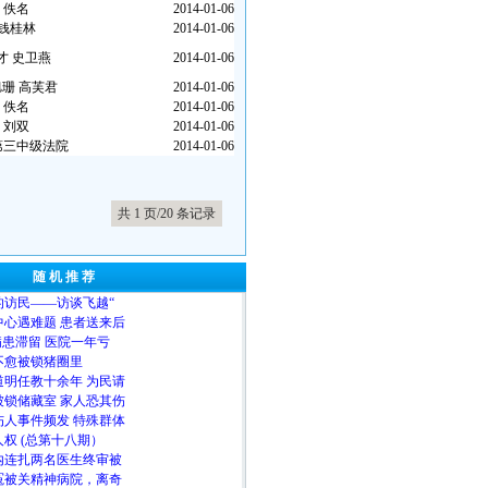
佚名
2014-01-06
钱桂林
2014-01-06
才 史卫燕
2014-01-06
珊 高芙君
2014-01-06
佚名
2014-01-06
刘双
2014-01-06
第三中级法院
2014-01-06
共 1 页/20 条记录
随 机 推 荐
的访民――访谈飞越“
心遇难题 患者送来后
病患滞留 医院一年亏
不愈被锁猪圈里
明任教十余年 为民请
被锁储藏室 家人恐其伤
人事件频发 特殊群体
权 (总第十八期）
内连扎两名医生终审被
冤被关精神病院，离奇