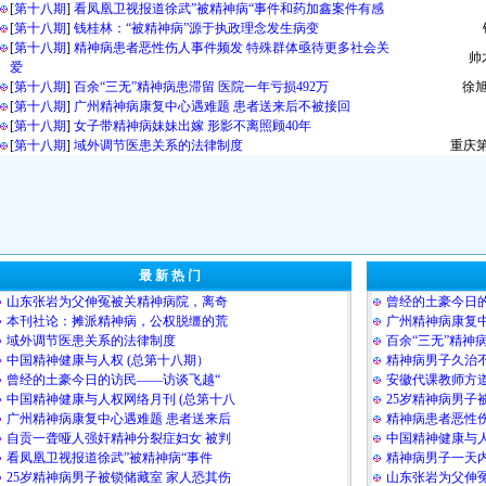
[
第十八期
]
看凤凰卫视报道徐武”被精神病“事件和药加鑫案件有感
[
第十八期
]
钱桂林：“被精神病”源于执政理念发生病变
[
第十八期
]
精神病患者恶性伤人事件频发 特殊群体亟待更多社会关
帅
爱
[
第十八期
]
百余“三无”精神病患滞留 医院一年亏损492万
徐旭
[
第十八期
]
广州精神病康复中心遇难题 患者送来后不被接回
[
第十八期
]
女子带精神病妹妹出嫁 形影不离照顾40年
[
第十八期
]
域外调节医患关系的法律制度
重庆
最 新 热 门
山东张岩为父伸冤被关精神病院，离奇
曾经的土豪今日
本刊社论：摊派精神病，公权脱缰的荒
广州精神病康复中
域外调节医患关系的法律制度
百余“三无”精神
中国精神健康与人权 (总第十八期）
精神病男子久治
曾经的土豪今日的访民――访谈飞越“
安徽代课教师方道
中国精神健康与人权网络月刊 (总第十八
25岁精神病男子
广州精神病康复中心遇难题 患者送来后
精神病患者恶性伤
自贡一聋哑人强奸精神分裂症妇女 被判
中国精神健康与人
看凤凰卫视报道徐武”被精神病“事件
精神病男子一天
25岁精神病男子被锁储藏室 家人恐其伤
山东张岩为父伸