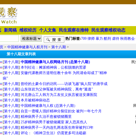
态
新闻稿
维权经历
个人文集
民生观察在推特
民生观察维权动态
热门标签:
709
律师
暴力
酷刑
虐待
秋雨教会
页
>
中国精神健康与人权月刊
>
第十八期
>
第十八期文章列表
[
第十八期
]
中国精神健康与人权网络月刊 (总第十八期）
民
[
第十八期
]
本刊社论：摊派精神病，公权脱缰的荒谬
[
第十八期
]
安徽代课教师方道明任教十余年 为民请命却成了“精神
病”
[
第十八期
]
曾经的土豪今日的访民――访谈飞越“疯人院”的唐学成
[
第十八期
]
山东张岩为父伸冤被关精神病院，离奇“遁逃”
[
第十八期
]
河北唐山工人韩方为工友仗义执言被送安康医院
[
第十八期
]
本月被精神病动态
[
第十八期
]
中国精神健康与人权 (总第十八期）
[
第十八期
]
自贡一聋哑人强奸精神分裂症妇女 被判一年七个月
[
第十八期
]
精神病男子久治不愈被锁猪圈里
[
第十八期
]
25岁精神病男子被锁储藏室 家人恐其伤人
[
第十八期
]
精神病男子一天内连扎两名医生终审被判13年
[
第十八期
]
评论：《精神卫生法》仍需更多司法砥砺