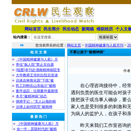
网站首页
民生简介
民生动态
新闻稿
维权经历
个人文
站内搜索：
您当前所在的位置：
网站主页
>
中国精神健康与人权月刊
>
2
不要让孩子“被精神病”
相 关 文 章
《中国精神健康与人权》月
寄信“疯人院”禁止非自愿
[组图]本刊赴湖南精神病院专
作者：
大学教师王培剑出院后首谈
访谈吉林敦化因“下跪”被
在心理咨询接待中，经
民工刘刚在山东临沂“被精
案件追踪：往期案件最新情
遇到负责的医生可能会对孩
本月“被精神病”动态
接把孩子或当事人确诊，要
律师手记：“无人认领的精
家人也是受到很多的刺激和
法律上如何防范"被精神
为病人的监护人，在孩子和亲
最 新 热 门
《中国精神健康与人权》月
昨天来我们工作室咨询的
余一中：苏联时代的“被精