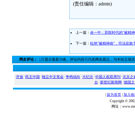
(责任编辑：admin)
上一篇：
余一中：苏联时代的“被精神
下一篇：
杜绝“被精神病”，司法应敢
网友评论：
（只显示最新10条。评论内容只代表网友观点，与本站立场
·
开放
·
民主中国
·
独立中文笔会
·
争鸣动向
·
大纪元
·
中国人权双周刊
·
北京之
台
·
新世纪新闻网
·
德国之
|
设为首页
|
加入收
Copyright ©
网址：www.msg