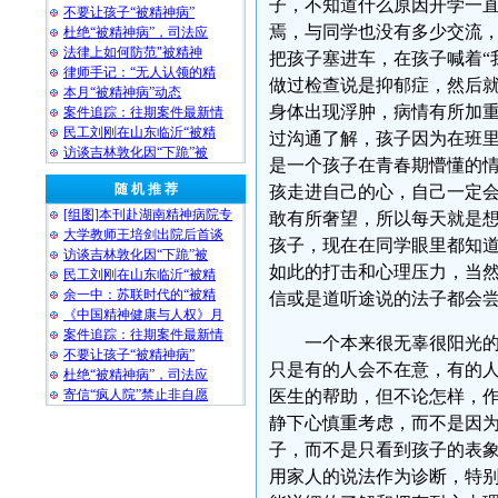
子，不知道什么原因开学一
不要让孩子“被精神病”
焉，与同学也没有多少交流
杜绝“被精神病”，司法应
法律上如何防范"被精神
把孩子塞进车，在孩子喊着“
律师手记：“无人认领的精
做过检查说是抑郁症，然后
本月“被精神病”动态
身体出现浮肿，病情有所加
案件追踪：往期案件最新情
民工刘刚在山东临沂“被精
过沟通了解，孩子因为在班
访谈吉林敦化因“下跪”被
是一个孩子在青春期懵懂的
随 机 推 荐
孩走进自己的心，自己一定
[组图]本刊赴湖南精神病院专
敢有所奢望，所以每天就是想，这
大学教师王培剑出院后首谈
孩子，现在在同学眼里都知道
访谈吉林敦化因“下跪”被
如此的打击和心理压力，当
民工刘刚在山东临沂“被精
余一中：苏联时代的“被精
信或是道听途说的法子都会
《中国精神健康与人权》月
案件追踪：往期案件最新情
一个本来很无辜很阳光
不要让孩子“被精神病”
只是有的人会不在意，有的
杜绝“被精神病”，司法应
寄信“疯人院”禁止非自愿
医生的帮助，但不论怎样，
静下心慎重考虑，而不是因为
子，而不是只看到孩子的表
用家人的说法作为诊断，特